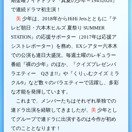
期金曜ナイトドラマ『真夏の少年～19452020』
で連続ドラマ初主演！
美
少年は、2018年からHiHi Jetsとともに『テ
レビ朝日・六本木ヒルズ 夏祭り SUMMER
STATION』の応援サポーター（2017年は応援ア
シストレポーター）を務め、EXシアター六本木
での公演も連日大盛況。毎週土曜のレギュラー
番組『裸の少年』のほか、『クイズプレゼンバ
ラエティー Qさま!!』や『くりぃむクイズ ミラ
クル9』など数々のバラエティーで活躍し、多彩
な才能を発揮しています。
これまで、メンバーたちはそれぞれ単独での
連ドラ出演を経験してきましたが、
美
少年とし
てグループで連ドラに出演するのは今作が初め
てのこととなります！