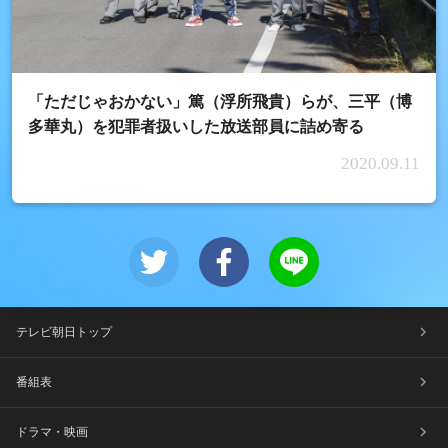
「ただじゃおかない」篤（浮所飛貴）らが、三平（博
多華丸）を犯罪者扱いした放送部員に詰め寄る
2020.09.11
テレビ朝日トップ
番組表
ドラマ・映画