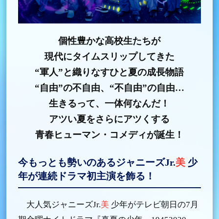
個性豊かな高校生たちが
現代にタイムスリップしてきた
“軍人”と織りなすひと夏の成長物語
“自由”の不自由、“不自由”の自由…
生きるって、一体何なんだ！
アツい夏をさらにアツくする
青春ヒューマン・コメディが誕生！
今もっとも勢いのあるジャニーズJr.
美
少
年が連続ドラマ初主演を飾る！
大人気ジャニーズJr.
美
少年がテレビ朝日の7月