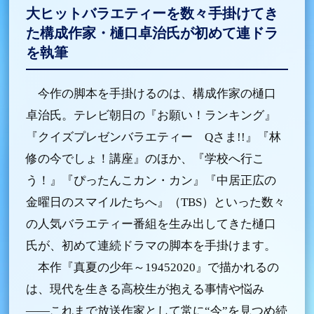
大ヒットバラエティーを数々手掛けてき
た構成作家・樋口卓治氏が初めて連ドラ
を執筆
今作の脚本を手掛けるのは、構成作家の樋口
卓治氏。テレビ朝日の『お願い！ランキング』
『クイズプレゼンバラエティー Qさま!!』『林
修の今でしょ！講座』のほか、『学校へ行こ
う！』『ぴったんこカン・カン』『中居正広の
金曜日のスマイルたちへ』（TBS）といった数々
の人気バラエティー番組を生み出してきた樋口
氏が、初めて連続ドラマの脚本を手掛けます。
本作『真夏の少年～19452020』で描かれるの
は、現代を生きる高校生が抱える事情や悩み
――これまで放送作家として常に“今”を見つめ続