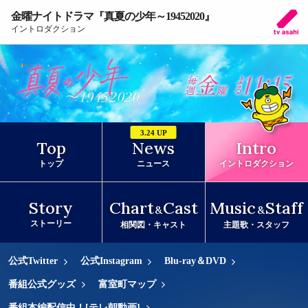
金曜ナイトドラマ『真夏の少年～19452020』
イントロダクション
3.24 UP
Top
News
Intro
トップ
ニュース
イントロダクション
Story
Chart
Cast
Music
Staff
&
&
ストーリー
相関図・キャスト
主題歌・スタッフ
公式Twitter
公式Instagram
Blu-ray＆DVD
番組公式グッズ
富室町マップ
番組本編配信中！[テレ朝動画]