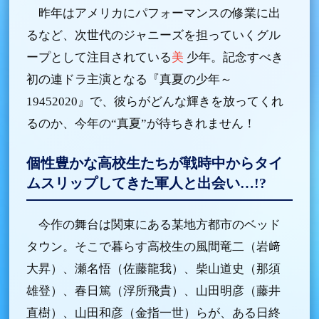
昨年はアメリカにパフォーマンスの修業に出
るなど、次世代のジャニーズを担っていくグル
ープとして注目されている
美
少年。記念すべき
初の連ドラ主演となる『真夏の少年～
19452020』で、彼らがどんな輝きを放ってくれ
るのか、今年の“真夏”が待ちきれません！
個性豊かな高校生たちが戦時中からタイ
ムスリップしてきた軍人と出会い…!?
今作の舞台は関東にある某地方都市のベッド
タウン。そこで暮らす高校生の風間竜二（岩﨑
大昇）、瀬名悟（佐藤龍我）、柴山道史（那須
雄登）、春日篤（浮所飛貴）、山田明彦（藤井
直樹）、山田和彦（金指一世）らが、ある日終