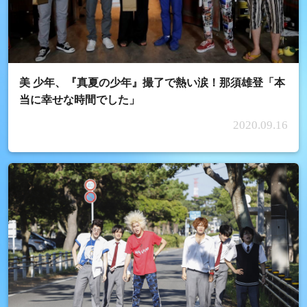
美 少年、『真夏の少年』撮了で熱い涙！那須雄登「本
当に幸せな時間でした」
2020.09.16