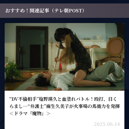
おすすめ！関連記事（テレ朝POST）
“DV不倫相手”塩野瑛久と血塗れバトル！殴打、目く
らまし…“弁護士”麻生久美子が火事場の馬鹿力を発揮
＜ドラマ『魔物』＞
2025.06.14