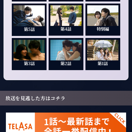
第4話
特別編
第5話
第3話
第2話
第1話
放送を見逃した方はコチラ