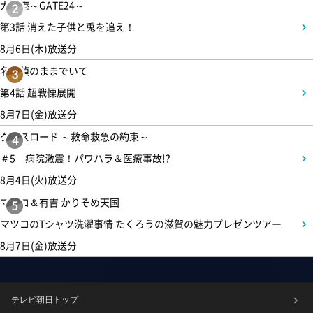
大空港～GATE24～
2
第3話 消えた子供と兎を追え！
8月6日(木)放送分
名探偵のままでいて
3
第4話 超戦慄展開
8月7日(金)放送分
クロスロード ～救命救急の約束～
4
＃5 病院激震！パワハラ＆医療事故!?
8月4日(火)放送分
マツコ＆有吉 かりそめ天国
5
マツコのTシャツ洗濯事情 たくろうの滋賀の魅力プレゼンツアー
8月7日(金)放送分
テレビ朝日トップ