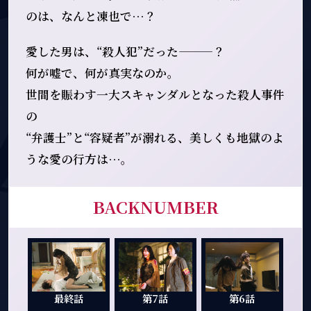
のは、なんと凍也で…？
愛した男は、“殺人犯”だった―――？
何が嘘で、何が真実なのか。
世間を賑わす一大スキャンダルとなった殺人事件
の
“弁護士”と“容疑者”が溺れる、美しくも地獄のよ
うな愛の行方は…。
BACKNUMBER
最終話
第7話
第6話