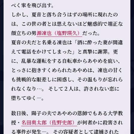
べく家を飛び出す。
しかし、夏音と落ち合うはずの場所に現れたの
は、この世の者とは思えないほど魅惑的で端正な
顔立ちの男――
源凍也（塩野瑛久）
だった。
夏音の夫だと名乗る凍也は「酒に酔った妻が間違
えて電話をかけてしまった」と真摯に謝罪。更
に、乱暴な運転をする自転車からあやめを庇い、
とっさに抱きすくめられたあやめは、凍也の甘く
も挑戦的な眼差しに困惑し、その温もりが忘れら
れなくなり…。 そして２人は、許されない恋に
堕ちてゆく―。
数日後、陽子の夫であやめの恩師でもある大学教
授・
名田奥太郎（佐野史郎）
が何者かに殺害され
る事件が発生―。 その容疑者として逮捕された