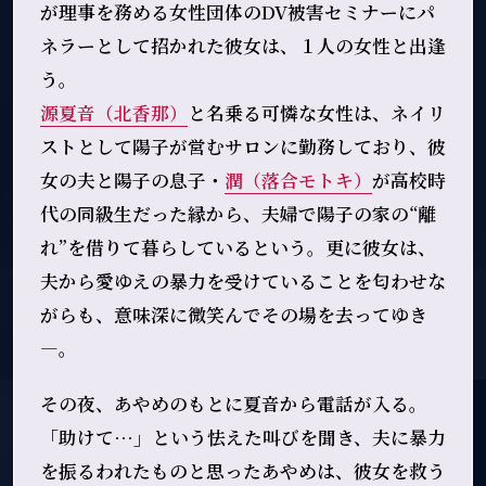
が理事を務める女性団体のDV被害セミナーにパ
ネラーとして招かれた彼女は、１人の女性と出逢
う。
源夏音（北香那）
と名乗る可憐な女性は、ネイリ
ストとして陽子が営むサロンに勤務しており、彼
女の夫と陽子の息子・
潤（落合モトキ）
が高校時
代の同級生だった縁から、夫婦で陽子の家の“離
れ”を借りて暮らしているという。更に彼女は、
夫から愛ゆえの暴力を受けていることを匂わせな
がらも、意味深に微笑んでその場を去ってゆき
―。
その夜、あやめのもとに夏音から電話が入る。
「助けて…」という怯えた叫びを聞き、夫に暴力
を振るわれたものと思ったあやめは、彼女を救う