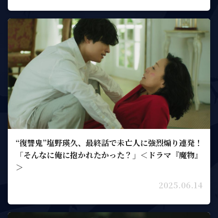
“復讐鬼”塩野瑛久、最終話で未亡人に強烈煽り連発！
「そんなに俺に抱かれたかった？」＜ドラマ『魔物』
＞
2025.06.14