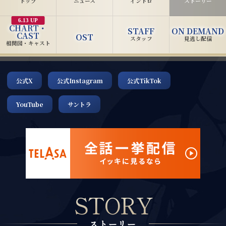
トップ
ニュース
イントロ
ストーリー
6.13 UP
CHART・
STAFF
ON DEMAND
CAST
OST
スタッフ
見逃し配信
相関図・キャスト
公式X
公式Instagram
公式TikTok
YouTube
サントラ
STORY
ストーリー