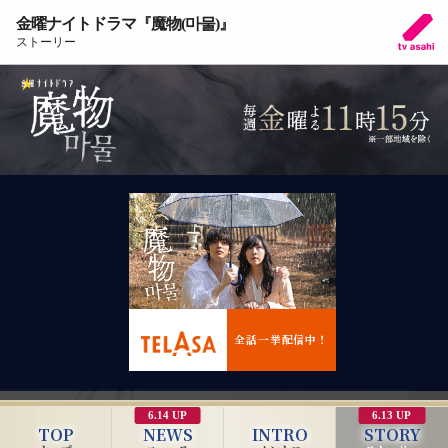
金曜ナイトドラマ『魔物(마물)』
ストーリー
全話一挙配信中！
6.14 UP
6.13 UP
TOP
NEWS
INTRO
STORY