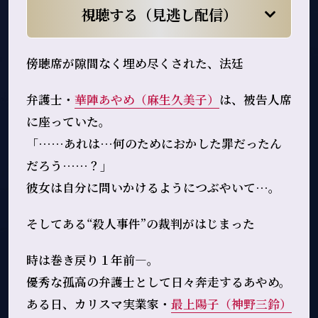
視聴する（見逃し配信）
傍聴席が隙間なく埋め尽くされた、法廷――
弁護士・
華陣あやめ（麻生久美子）
は、被告人席
に座っていた。
「……あれは…何のためにおかした罪だったん
だろう……？」
彼女は自分に問いかけるようにつぶやいて…。
そして――ある“殺人事件”の裁判がはじまった――
時は巻き戻り１年前―。
優秀な孤高の弁護士として日々奔走するあやめ。
ある日、カリスマ実業家・
最上陽子（神野三鈴）