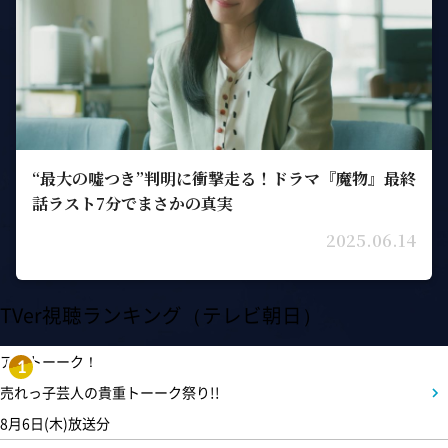
“最大の嘘つき”判明に衝撃走る！ドラマ『魔物』最終
話ラスト7分でまさかの真実
2025.06.14
TVer視聴ランキング（テレビ朝日）
アメトーーク！
1
売れっ子芸人の貴重トーーク祭り!!
8月6日(木)放送分