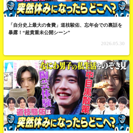
「自分史上最大の食費」道枝駿佑、忘年会での裏話を
暴露！“超貴重未公開シーン”
2026.05.30