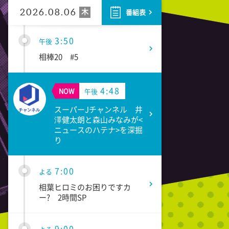
科捜研の女11 #10
木
2026.08.06
番組表
3:50
午後
相棒20 #5
4:48
NOW
午後
スーパーJチャンネル 井
澤健太朗と森山みなみが<
ニュースのハテナ>を深掘
り
7:00
よる
相葉ヒロミのお困りですカ
ー? 2時間SP
9:00