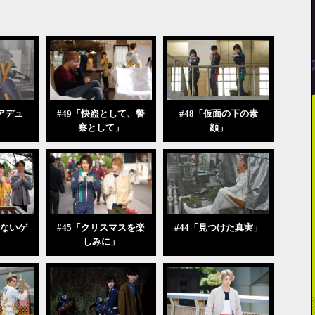
アデュ
#49「快盗として、警
#48「仮面の下の素
察として」
顔」
せないゲ
#45「クリスマスを楽
#44「見つけた真実」
しみに」