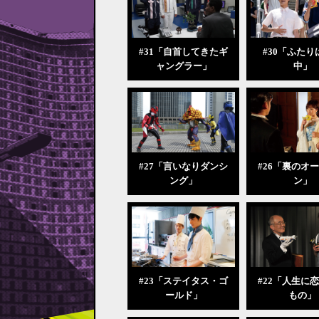
#31「自首してきたギ
#30「ふたり
ャングラー」
中」
#27「言いなりダンシ
#26「裏のオ
ング」
ン」
#23「ステイタス・ゴ
#22「人生に
ールド」
もの」