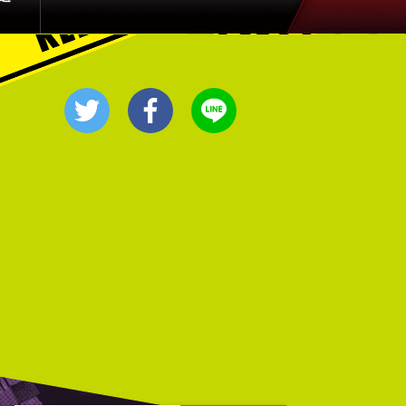
1:00
午後
徹子の部屋 高橋文哉
1:30
午後
DAIGOも台所 ～きょうの献
立 何にする?～ 今日はハム
の日!ごちそうに変身
1:45
午後
ANNニュース
1:55
午後
大空港～GATE24～ #2
2:53
午後