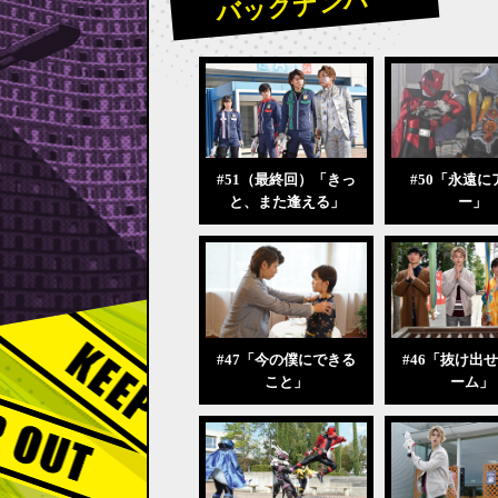
バックナンバー
#51（最終回）「きっ
#50「永遠に
と、また逢える」
ー」
#47「今の僕にできる
#46「抜け出
こと」
ーム」