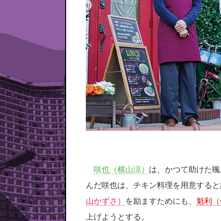
咲也（横山涼）
は、かつて助けた颯
んだ咲也は、チキン料理を用意すると
山かずさ）
を励ますためにも、
魁利（
上げようとする。