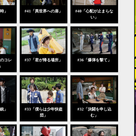
の時」
#41「異世界への扉」
#40「心配が止まらな
い」
らのコレ
#37「君が帰る場所」
#36「爆弾を撃て」
」
の銃」
#33「僕らは少年快盗
#32「決闘を申し込
団」
む」