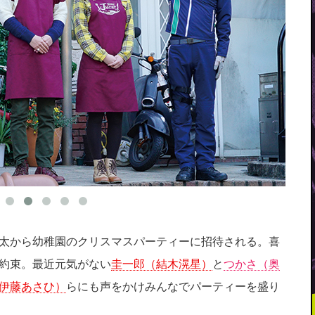
太から幼稚園のクリスマスパーティーに招待される。喜
約束。最近元気がない
圭一郎（結木滉星）
と
つかさ（奥
伊藤あさひ）
らにも声をかけみんなでパーティーを盛り