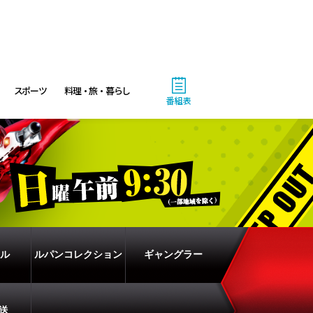
8:00
あさ
羽鳥慎一モーニングショー
スポーツ
料理・旅・暮らし
番組表
9:55
午前
有働由美子の健康案内人! 夏
こそ気をつけたい腰痛!ぎっく
り腰の予防&対策
10:10
午前
じゅん散歩
クル
ルパンコレクション
ギャングラー
10:40
午前
大下容子ワイド!スクランブル
送