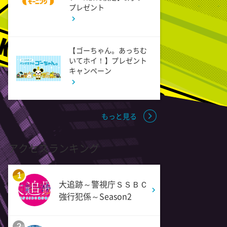
プレゼント
0:45
深夜
見取り図じゃん 【1人で見
【ゴーちゃん。あっちむ
て】小声の会…アノ人が退場で
いてホイ！】プレゼント
す
キャンペーン
1:15
深夜
あざとくて何が悪いの? 令和
もっと見る
最新!男女の出会いの場「相席
ラウンジ」に潜入調査!
アクセスランキング
1:50
深夜
1
テレ朝サマフェスナビ
大追跡～警視庁ＳＳＢＣ
強行犯係～Season2
1:52
深夜
全力坂
2