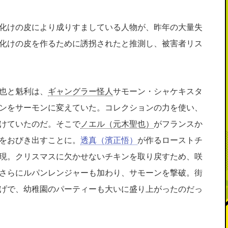
化けの皮により成りすましている人物が、昨年の大量失
化けの皮を作るために誘拐されたと推測し、被害者リス
也と魁利は、
ギャングラー怪人
サモーン・シャケキスタ
ンをサーモンに変えていた。コレクションの力を使い、
けていたのだ。そこで
ノエル（元木聖也）
がフランスか
をおびき出すことに。
透真（濱正悟）
が作るローストチ
現。クリスマスに欠かせないチキンを取り戻すため、咲
さらにルパンレンジャーも加わり、サモーンを撃破。街
げで、幼稚園のパーティーも大いに盛り上がったのだっ