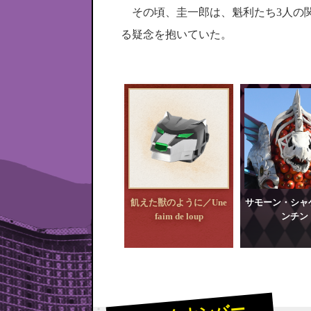
その頃、圭一郎は、魁利たち3人の
る疑念を抱いていた。
飢えた獣のように／Une
サモーン・シャ
faim de loup
ンチン