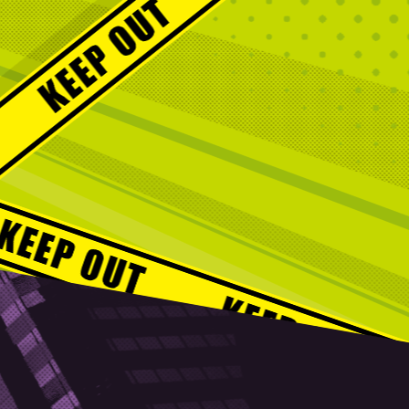
鍋会 傑作選
3:37
深夜
バスケW杯まであと1年 あの
歓喜をもう一度
3:45
深夜
ショッピングなう