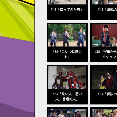
#43「帰ってきた男」
#42「決戦
#39「こいつに賭け
#38「宇宙か
る」
クション
#35「良い人、悪い
#34「伝説
人、普通の人」