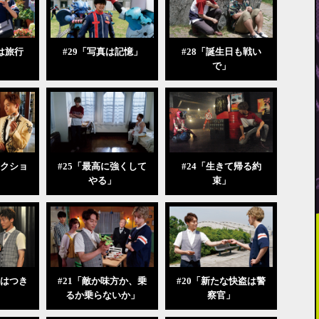
は旅行
#29「写真は記憶」
#28「誕生日も戦い
で」
ークショ
#25「最高に強くして
#24「生きて帰る約
やる」
束」
恋はつき
#21「敵か味方か、乗
#20「新たな快盗は警
るか乗らないか」
察官」