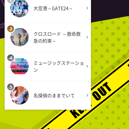
大空港～GATE24～
1:57
深夜
FRUITS ZIPPERのNEW
3
KAWAIIってしてよ?
クロスロード ～救命救
急の約束～
2:27
深夜
4
サクラミーツ 【強烈キャラ登
ミュージックステーショ
場】コロチキコント&オンリー
ン
ワンミーツ完結編!!
5
2:52
深夜
名探偵のままでいて
EBiDAN熱中!朝までBUDDiiS
3:17
深夜
ドンデコルテ銀次と弱者たちの