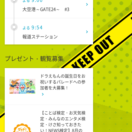
よる
大空港～GATE24～ #3
9:54
よる
報道ステーション
11:10
よる
プレゼント・観覧募集
熱闘甲子園 涙は、強さにな
る。
ドラえもんの誕生日をお
祝いするパレードへの参
11:40
加者を大募集！
よる
And One
【ことば検定・お天気検
11:45
よる
定・みんなのエンタメ検
アメトーーク! CLUB配信で見
定・けさ知っておきた
られる懐かし回&傑作回
い！NEWS検定】8月の