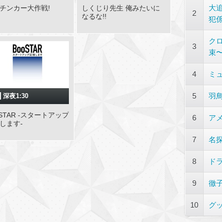
大
チンカー大作戦!
しくじり先生 俺みたいに
2
なるな!!
犯係
ク
3
束
4
ミ
5
羽
深夜1:30
oSTAR -スタートアップ
6
ア
します-
7
名
8
ド
9
徹
10
グ