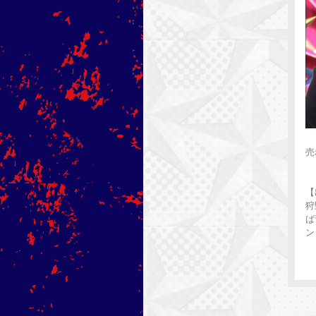
売
【
狩
ば
ン