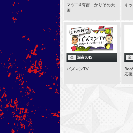
マツコ&有吉 かりそめ天
キッ
国
金
深夜0:45
金
バズマンTV
Bo
応援