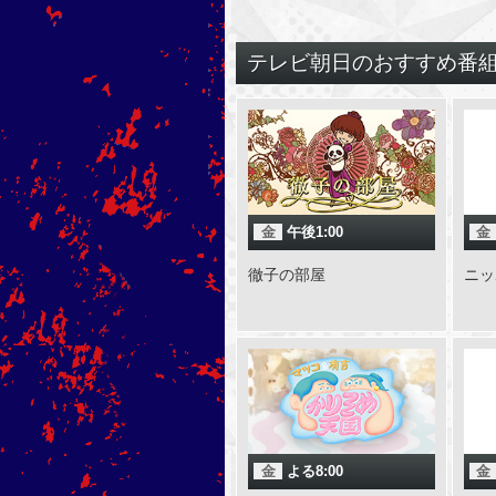
テレビ朝日のおすすめ番
金
午後1:00
金
徹子の部屋
ニッ
金
よる8:00
金