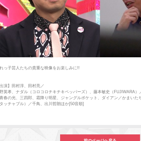
れっ子芸人たちの貴重な映像をお楽しみに!!
出演】田村淳、田村亮／
野英孝、ナダル（コロコロチキチキペッパーズ）、藤本敏史（FUJIWARA）
青春の光、三四郎、霜降り明星、ジャングルポケット、ダイアン／かまいた
タッチャブル）／千鳥、出川哲朗ほか[50音順]
前のページヘ戻る