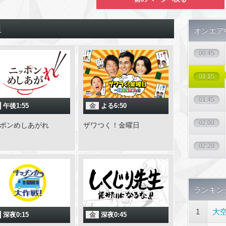
組
オンエア
00:45
01:15
01:45
午後1:55
金
よる6:50
02:00
ポンめしあがれ
ザワつく！金曜日
02:20
ランキン
1
大空
深夜0:15
金
深夜0:45