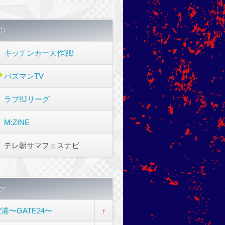
中
キッチンカー大作戦!
バズマンTV
ラブ!!Jリーグ
M:ZINE
テレ朝サマフェスナビ
グ
港〜GATE24〜
↑