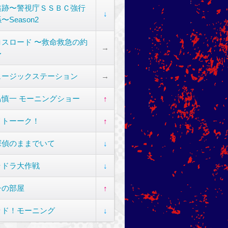
追跡〜警視庁ＳＳＢＣ強行
↓
〜Season2
ロスロード 〜救命救急の約
→
〜
ュージックステーション
→
鳥慎一 モーニングショー
↑
メトーーク！
↑
探偵のままでいて
↓
ラドラ大作戦
↓
子の部屋
↑
ッド！モーニング
↓