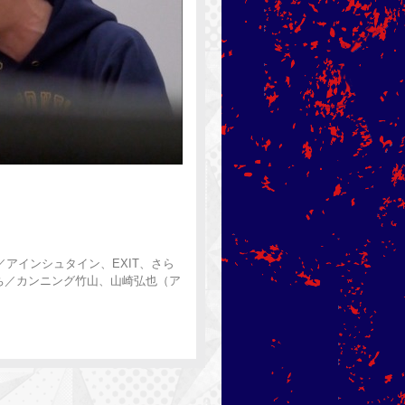
／アインシュタイン、EXIT、さら
ち／カンニング竹山、山崎弘也（ア