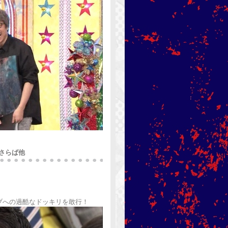
さらば他
ブへの過酷なドッキリを敢行！