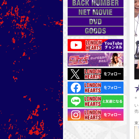
い
売
東