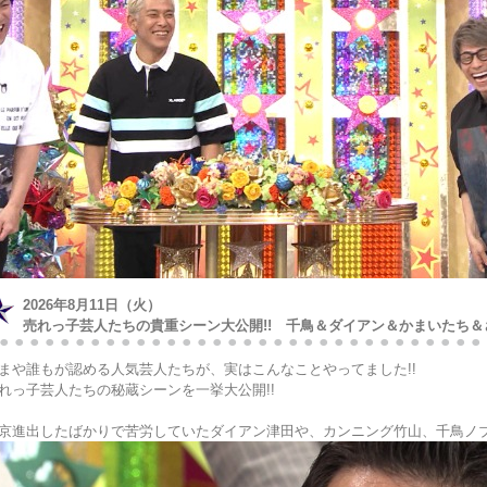
2026年8月11日（火）
売れっ子芸人たちの貴重シーン大公開!! 千鳥＆ダイアン＆かまいたち＆
まや誰もが認める人気芸人たちが、実はこんなことやってました!!
れっ子芸人たちの秘蔵シーンを一挙大公開!!
京進出したばかりで苦労していたダイアン津田や、カンニング竹山、千鳥ノ