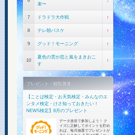
6
↓
束〜
7
ドラドラ大作戦
↑
8
テレ朝バスケ
↑
9
グッド！モーニング
↑
夏色の雲が恋と嵐をまきおこ
10
↑
す
プレゼント・観覧募集
【ことば検定・お天気検定・みんなのエ
ンタメ検定・けさ知っておきたい！
NEWS検定】8月のプレゼント
データ放送で参加しよう！ ク
イズに正解してポイントを貯め
れば、毎月抽選でプレゼントが