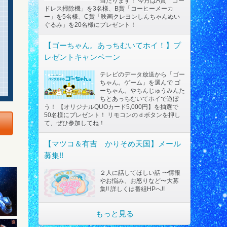
当たります！ 今月はA賞「コー
ドレス掃除機」を3名様、B賞「コーヒーメーカ
ー」を5名様、C賞「映画クレヨンしんちゃんぬい
ぐるみ」を20名様にプレゼント！
【ゴーちゃん。あっちむいてホイ！】プ
レゼントキャンペーン
テレビのデータ放送から「ゴー
ちゃん。ゲーム」を選んで ゴ
ーちゃん。やちんじゅうみんた
ちとあっちむいてホイで遊ぼ
う！ 【オリジナルQUOカード5,000円】を抽選で
50名様にプレゼント！ リモコンのｄボタンを押し
て、ぜひ参加してね！
【マツコ＆有吉 かりそめ天国】メール
募集!!
２人に話してほしい話 〜情報
やお悩み、お怒りなど〜大募
集!! 詳しくは番組HPへ!!
もっと見る