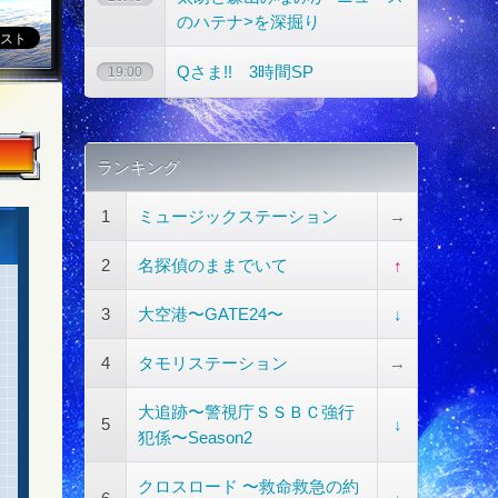
のハテナ>を深掘り
Qさま!! 3時間SP
19:00
ランキング
1
ミュージックステーション
→
2
名探偵のままでいて
↑
3
大空港〜GATE24〜
↓
4
タモリステーション
→
大追跡〜警視庁ＳＳＢＣ強行
5
↓
犯係〜Season2
クロスロード 〜救命救急の約