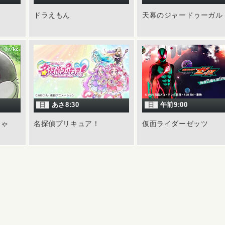
ドラえもん
天幕のジャードゥーガル
日
あさ8:30
日
午前9:00
ちゃ
名探偵プリキュア！
仮面ライダーゼッツ