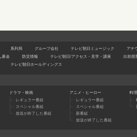
系列局
グループ会社
テレビ朝日ミュージック
アナ
ん募金
防災情報
テレビ朝日/アクセス・見学・講座
出前授
テレビ朝日ホールディングス
ドラマ・映画
アニメ・ヒーロー
料
レギュラー番組
レギュラー番組
スペシャル番組
スペシャル番組
放送が終了した番組
新番組
放送が終了した番組