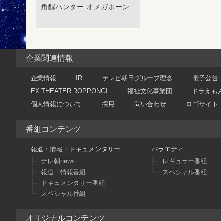
角醒ハンター オメガホーン
企業関連情報
企業情報
IR
テレビ朝日グループ理念
電子公告
EX THEATER ROPPONGI
福祉文化事業団
ドラえも
個人情報について
採用
問い合わせ
ロゴサイト
番組コンテンツ
報道・情報・ドキュメンタリー
バラエティ
テレ朝news
レギュラー番組
報道・情報番組
スペシャル番組
ドキュメンタリー番組
スペシャル番組
オリジナルコンテンツ