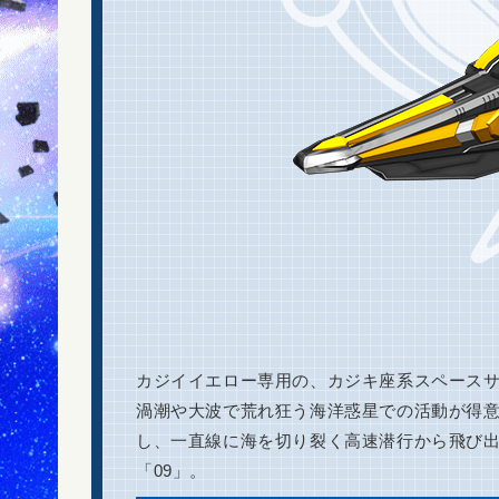
カジイイエロー専用の、カジキ座系スペース
渦潮や大波で荒れ狂う海洋惑星での活動が得
し、一直線に海を切り裂く高速潜行から飛び
「09」。