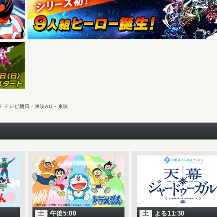
017 テレビ朝日・東映AG・東映
土
午後5:00
土
よる11:30