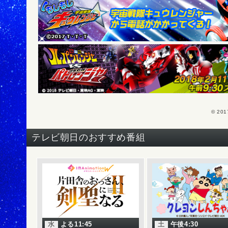
© 2
テレビ朝日のおすすめ番組
水
よる11:45
土
午後4:30