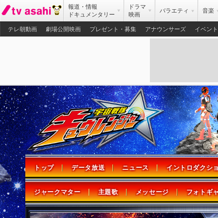
報道・情報
ドラマ
バラエティ
音楽
ドキュメンタリー
映画
テレ朝動画
劇場公開映画
プレゼント・募集
アナウンサーズ
イベント
トップ
データ放送
ニュース
イントロダクシ
ジャークマター
主題歌
メッセージ
フォトギ