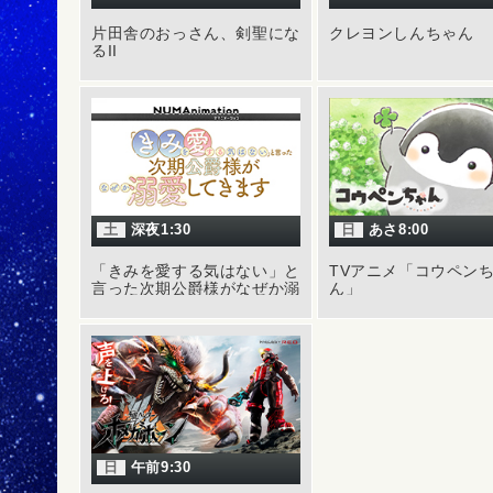
片田舎のおっさん、剣聖にな
クレヨンしんちゃん
るII
土
深夜1:30
日
あさ8:00
「きみを愛する気はない」と
TVアニメ「コウペン
言った次期公爵様がなぜか溺
ん」
愛してきます
日
午前9:30