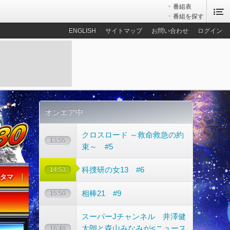
番組表
番組を探す
ENGLISH
サイトマップ
お問い合わせ
ログイン
オンエア中
クロスロード ～救命救急の約
13:55
束～ #5
科捜研の女13 #6
14:53
タマ
相棒21 #9
15:50
スーパーJチャンネル 井澤健
太朗と森山みなみが<ニュース
16:48