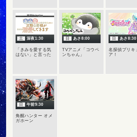
土
深夜1:30
日
あさ8:00
日
あさ8:30
「きみを愛する気
TVアニメ「コウペ
名探偵プリキ
はない」と言った
ンちゃん」
ア！
次期公爵様がなぜ
か溺愛してきます
日
午前9:30
角醒ハンター オメ
ガホーン