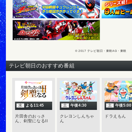
© 2017 テレビ朝日・東映AG・東映
テレビ朝日のおすすめ番組
水
よる11:45
土
午後4:30
土
午後5:00
片田舎のおっさ
クレヨンしんちゃ
ドラえもん
ん、剣聖になるII
ん