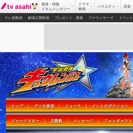
報道・情報
ドラマ
バラエティ
音楽
ドキュメンタリー
映画
テレ朝動画
劇場公開映画
プレゼント・募集
アナウンサーズ
イベント
トップ
データ放送
ニュース
イントロダクション
ジャークマター
主題歌
メッセージ
フォトギャラリ