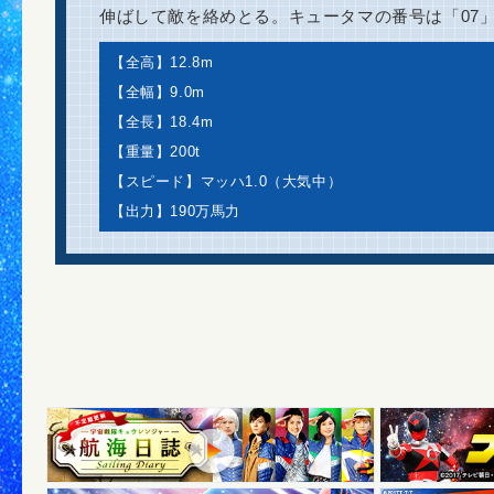
伸ばして敵を絡めとる。キュータマの番号は「07
【全高】12.8m
【全幅】9.0m
【全長】18.4m
【重量】200t
【スピード】マッハ1.0（大気中）
【出力】190万馬力