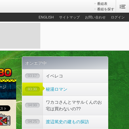
番組表
番組を探す
ENGLISH
サイトマップ
お問い合わせ
ログイン
オンエア中
イベレコ
03:17
ージ
秘湯ロマン
03:30
ワカコさんとマサルくんのお
04:00
宅は買わないの??
渡辺篤史の建もの探訪
04:25