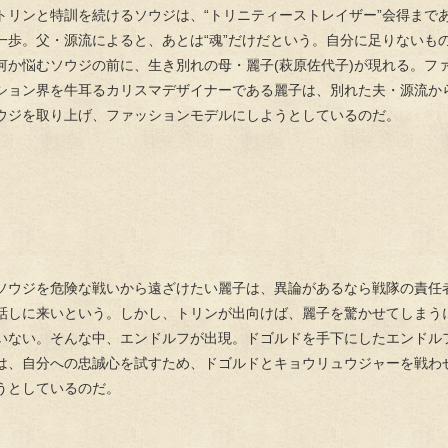
トリンと特訓を続けるソウジは、“トリニティーストレイザー”会得まで
一歩。父・源流によると、あとは“魂”だけだという。自分に足りないも
何か悩むソウジの前に、生き別れの母・麗子(萩原佐代子)が現れる。フ
ション界を牛耳るカリスマデザイナーである麗子は、別れた夫・源流か
ウジを取り上げ、ファッションモデルにしようとしているのだ。
ソウジを危険な戦いから遠ざけたい麗子は、異論があるなら戦隊の責任
話しに来いという。しかし、トリンが出向けば、麗子を驚かせてしまう
いない。そんな中、エンドルフが出現。ドゴルドを手下にしたエンドル
は、自分への忠誠心を試すため、ドゴルドとキョウリュウジャーを戦わ
うとしているのだ。