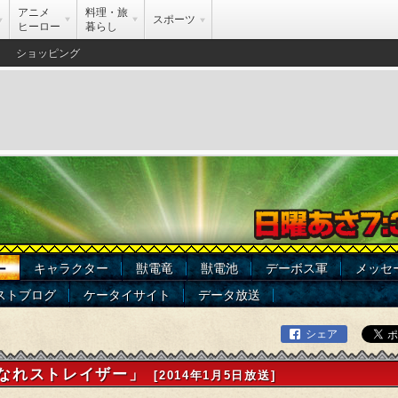
アニメ
料理・旅
スポーツ
ヒーロー
暮らし
ショッピング
キャラクター
獣電竜
獣電池
デーボス軍
メッセ
ー
ストブログ
ケータイサイト
データ放送
シェア
なれストレイザー」
[2014年1月5日放送]