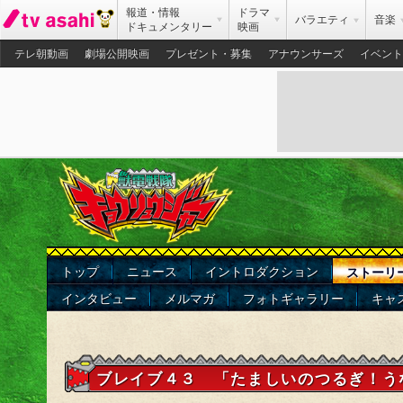
報道・情報
ドラマ
バラエティ
音楽
ドキュメンタリー
映画
テレ朝動画
劇場公開映画
プレゼント・募集
アナウンサーズ
イベント
トップ
ニュース
イントロダクション
ストーリ
インタビュー
メルマガ
フォトギャラリー
キャ
ブレイブ４３ 「たましいのつるぎ！う