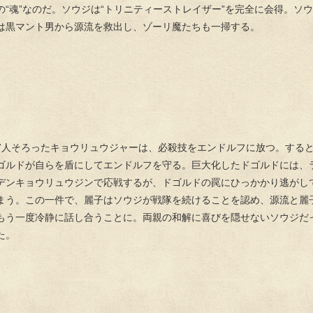
の“魂”なのだ。ソウジは“トリニティーストレイザー”を完全に会得。ソ
は黒マント男から源流を救出し、ゾーリ魔たちも一掃する。
7人そろったキョウリュウジャーは、必殺技をエンドルフに放つ。する
ゴルドが自らを盾にしてエンドルフを守る。巨大化したドゴルドには、
デンキョウリュウジンで応戦するが、ドゴルドの罠にひっかかり逃がし
まう。この一件で、麗子はソウジが戦隊を続けることを認め、源流と麗
もう一度冷静に話し合うことに。両親の和解に喜びを隠せないソウジだ
た。