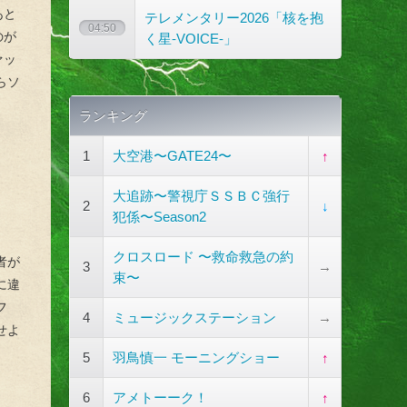
あと
テレメンタリー2026「核を抱
04:50
のが
く星-VOICE-」
ァッ
らソ
ランキング
1
大空港〜GATE24〜
↑
大追跡〜警視庁ＳＳＢＣ強行
2
↓
犯係〜Season2
クロスロード 〜救命救急の約
者が
3
→
束〜
に違
フ
4
ミュージックステーション
→
せよ
5
羽鳥慎一 モーニングショー
↑
6
アメトーーク！
↑