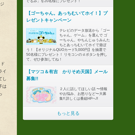
ぐるみ」を20名様にプレゼント！
ウジ
【ゴーちゃん。あっちむいてホイ！】プ
レゼントキャンペーン
テレビのデータ放送から「ゴー
ちゃん。ゲーム」を選んで ゴ
ーちゃん。やちんじゅうみんた
ちとあっちむいてホイで遊ぼ
う！ 【オリジナルQUOカード5,000円】を抽選で
50名様にプレゼント！ リモコンのｄボタンを押し
て、ぜひ参加してね！
とド
ライ
【マツコ＆有吉 かりそめ天国】メール
募集!!
てし
子は
２人に話してほしい話 〜情報
っ
やお悩み、お怒りなど〜大募
集!! 詳しくは番組HPへ!!
もっと見る