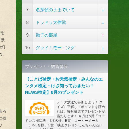
7
名探偵のままでいて
↓
8
ドラドラ大作戦
↓
のを
9
徹子の部屋
↑
、獣
の幻
10
グッド！モーニング
↓
め、
プレゼント・観覧募集
【ことば検定・お天気検定・みんなのエ
ンタメ検定・けさ知っておきたい！
NEWS検定】8月のプレゼント
データ放送で参加しよう！ ク
イズに正解してポイントを貯め
去ろ
れば、毎月抽選でプレゼントが
当たります！ 今月はA賞「コー
に残
ドレス掃除機」を3名様、B賞「コーヒーメーカ
ー」を5名様、C賞「映画クレヨンしんちゃんぬい
ジ