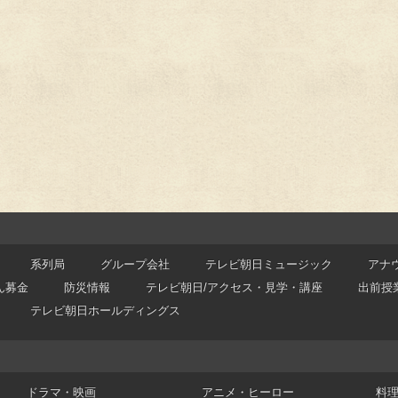
系列局
グループ会社
テレビ朝日ミュージック
アナ
ん募金
防災情報
テレビ朝日/アクセス・見学・講座
出前授
テレビ朝日ホールディングス
ドラマ・映画
アニメ・ヒーロー
料