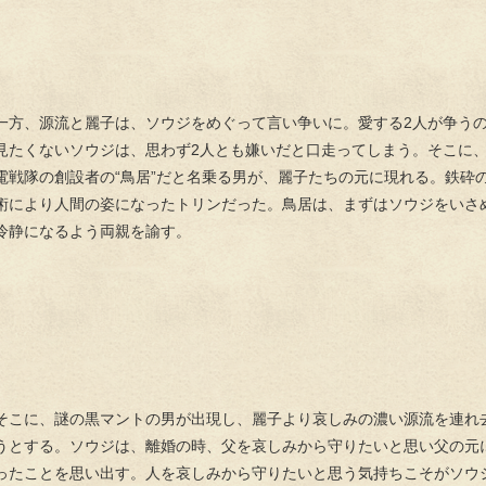
一方、源流と麗子は、ソウジをめぐって言い争いに。愛する2人が争う
見たくないソウジは、思わず2人とも嫌いだと口走ってしまう。そこに
電戦隊の創設者の“鳥居”だと名乗る男が、麗子たちの元に現れる。鉄砕
術により人間の姿になったトリンだった。鳥居は、まずはソウジをいさ
冷静になるよう両親を諭す。
そこに、謎の黒マントの男が出現し、麗子より哀しみの濃い源流を連れ
うとする。ソウジは、離婚の時、父を哀しみから守りたいと思い父の元
ったことを思い出す。人を哀しみから守りたいと思う気持ちこそがソウ