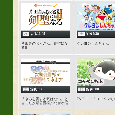
水
よる11:45
土
午後4:30
片田舎のおっさん、剣聖にな
クレヨンしんちゃん
るII
土
深夜1:30
日
あさ8:00
「きみを愛する気はない」と
TVアニメ「コウペンち
言った次期公爵様がなぜか溺
愛してきます