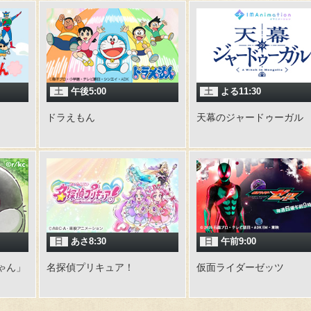
土
午後5:00
土
よる11:30
ドラえもん
天幕のジャードゥーガル
日
あさ8:30
日
午前9:00
ゃん」
名探偵プリキュア！
仮面ライダーゼッツ