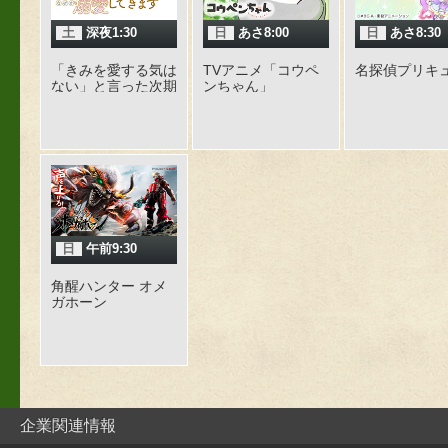
土
深夜1:30
日
あさ8:00
日
あさ8:30
「きみを愛する気は
TVアニメ「コウペ
名探偵プリキ
ない」と言った次期
ンちゃん」
公爵様がなぜか溺愛
してきます
日
午前9:30
角醒ハンター オメ
ガホーン
企業関連情報