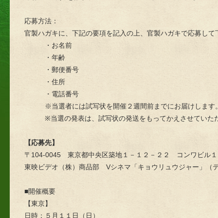
応募方法：
官製ハガキに、下記の要項を記入の上、官製ハガキで応募して
・お名前
・年齢
・郵便番号
・住所
・電話番号
※当選者には試写状を開催２週間前までにお届けします
※当選の発表は、試写状の発送をもってかえさせていた
【応募先】
〒104-0045 東京都中央区築地１－１２－２２ コンワビル
東映ビデオ（株）商品部 Vシネマ「キョウリュウジャー」（
■開催概要
【東京】
日時：５月１１日（日）