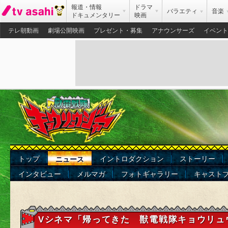
報道・情報
ドラマ
バラエティ
音楽
ドキュメンタリー
映画
テレ朝動画
劇場公開映画
プレゼント・募集
アナウンサーズ
イベント
トップ
イントロダクション
ストーリー
ニュース
インタビュー
メルマガ
フォトギャラリー
キャスト
Vシネマ「帰ってきた 獣電戦隊キョウリュ