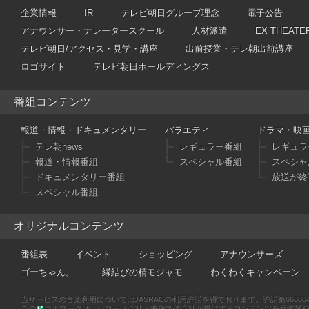
企業情報
IR
テレビ朝日グループ理念
電子公告
アナウンサー・ナレータースクール
人材派遣
EX THEATE
テレビ朝日/アクセス・見学・講座
出前授業・テレ朝出前講座
ロゴサイト
テレビ朝日ホールディングス
番組コンテンツ
報道・情報・ドキュメンタリー
バラエティ
ドラマ・映
テレ朝news
レギュラー番組
レギュラ
報道・情報番組
スペシャル番組
スペシャ
ドキュメンタリー番組
放送が終
スペシャル番組
オリジナルコンテンツ
番組表
イベント
ショッピング
アナウンサーズ
ゴーちゃん。
縁結びの精モジャモ
わくわくキャンペーン
当サービスの音楽利用についてはJASRACの利用許諾を得ております。許諾第66886470
この
エルマークは、レコード会社・映像製作会社が提供するコンテンツを示す登録商標です