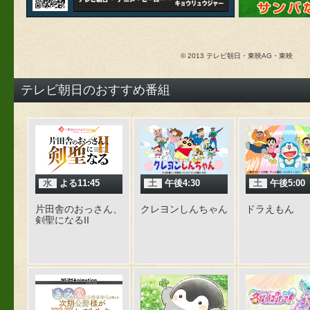
© 2013 テレビ朝日・東映AG・東映
テレビ朝日のおすすめ番組
水
よる11:45
土
午後4:30
土
午後5:00
片田舎のおっさん、
クレヨンしんちゃん
ドラえもん
剣聖になるII