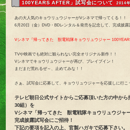
100YEARS AFTER」試写会について
2014
あの大人気のキョウリュウジャーがVシネマで帰ってくる！！
6月20日（金）DVD・BDレンタル＆発売を記念して、完成披
Vシネマ『帰ってきた 獣電戦隊キョウリュウジャー 100YEARS
TVや映画でも絶対に観られない完全オリジナル新作！！
Vシネマでキョウリュウジャーが再び、ブレイブイン！
まだまだ荒れるぜ～、止めてみな！！
さぁ、試写会に応募して、キョウリュウジャーを応援しに行こ
テレビ朝日公式サイトからご応募頂いた方の中から抽
30組）を
Vシネマ「帰ってきた 獣電戦隊キョウリュウジャー 10
完成披露試写会にご招待！
下記の要項を記入の上、官製ハガキで応募下さい。