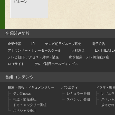
ガホーン
企業関連情報
企業情報
IR
テレビ朝日グループ理念
電子公告
アナウンサー・ナレータースクール
人材派遣
EX THEATE
テレビ朝日/アクセス・見学・講座
出前授業・テレ朝出前講座
ロゴサイト
テレビ朝日ホールディングス
番組コンテンツ
報道・情報・ドキュメンタリー
バラエティ
ドラマ・映
テレ朝news
レギュラー番組
レギュラ
報道・情報番組
スペシャル番組
スペシャ
ドキュメンタリー番組
放送が終
スペシャル番組