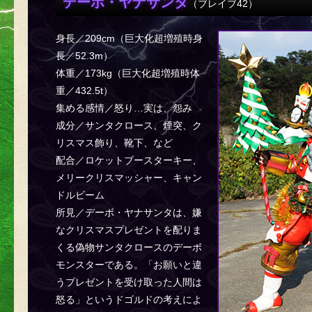
デーボ・ヤナサンタ
（ブレイブ42）
身長／209cm（巨大化超増殖時身
長／52.3m）
体重／173kg（巨大化超増殖時体
重／432.5t）
集める感情／怒り…実は、怨み
成分／サンタクロース、煙突、ク
リスマス飾り、靴下、など
配合／ロケットブースターキー、
メリークリスマッシャー、キャン
ドルビーム
所見／デーボ・ヤナサンタは、嫌
なクリスマスプレゼントを配りま
くる偽物サンタクロースのデーボ
モンスターである。「お願いと違
うプレゼントを受け取った人間は
怒る」というドゴルドの考えによ