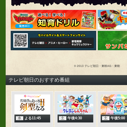
© 2013 テレビ朝日・東映AG・東映
テレビ朝日のおすすめ番組
水
よる11:45
土
午後4:30
土
午後5:00