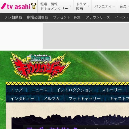
報道・情報
ドラマ
バラエティ
音楽
ドキュメンタリー
映画
テレ朝動画
劇場公開映画
プレゼント・募集
アナウンサーズ
イベント
トップ
ニュース
イントロダクション
ストーリー
インタビュー
メルマガ
フォトギャラリー
キャスト