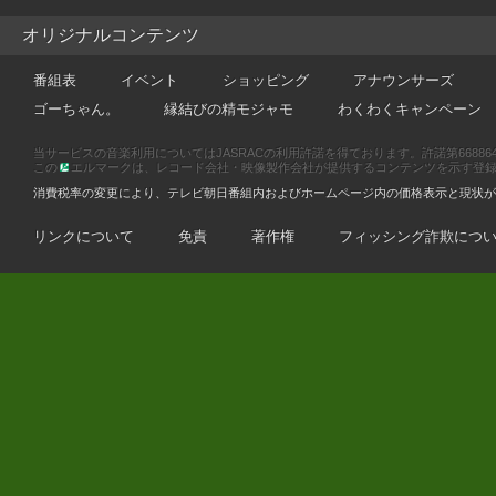
オリジナルコンテンツ
番組表
イベント
ショッピング
アナウンサーズ
ゴーちゃん。
縁結びの精モジャモ
わくわくキャンペーン
当サービスの音楽利用についてはJASRACの利用許諾を得ております。許諾第66886470
この
エルマークは、レコード会社・映像製作会社が提供するコンテンツを示す登録商標です
消費税率の変更により、テレビ朝日番組内およびホームページ内の価格表示と現状が
リンクについて
免責
著作権
フィッシング詐欺につ