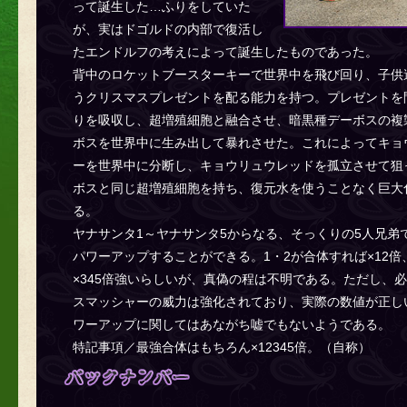
って誕生した…ふりをしていた
が、実はドゴルドの内部で復活し
たエンドルフの考えによって誕生したものであった。
背中のロケットブースターキーで世界中を飛び回り、子供
うクリスマスプレゼントを配る能力を持つ。プレゼントを
りを吸収し、超増殖細胞と融合させ、暗黒種デーボスの複
ボスを世界中に生み出して暴れさせた。これによってキョ
ーを世界中に分断し、キョウリュウレッドを孤立させて狙
ボスと同じ超増殖細胞を持ち、復元水を使うことなく巨大
る。
ヤナサンタ1～ヤナサンタ5からなる、そっくりの5人兄弟
パワーアップすることができる。1・2が合体すれば×12倍
×345倍強いらしいが、真偽の程は不明である。ただし、
スマッシャーの威力は強化されており、実際の数値が正し
ワーアップに関してはあながち嘘でもないようである。
特記事項／最強合体はもちろん×12345倍。（自称）