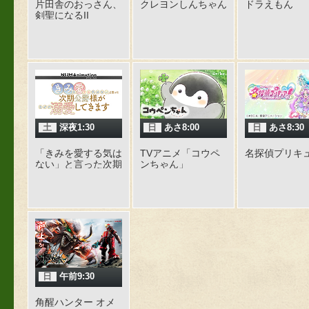
片田舎のおっさん、
クレヨンしんちゃん
ドラえもん
剣聖になるII
土
深夜1:30
日
あさ8:00
日
あさ8:30
「きみを愛する気は
TVアニメ「コウペ
名探偵プリキ
ない」と言った次期
ンちゃん」
公爵様がなぜか溺愛
してきます
日
午前9:30
角醒ハンター オメ