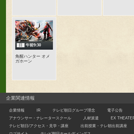
公爵様がなぜか溺愛
してきます
日
午前9:30
角醒ハンター オメ
ガホーン
企業関連情報
企業情報
IR
テレビ朝日グループ理念
電子公告
アナウンサー・ナレータースクール
人材派遣
EX THEATE
テレビ朝日/アクセス・見学・講座
出前授業・テレ朝出前講座
ロゴサイト
テレビ朝日ホールディングス