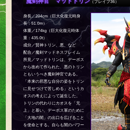
魔剣神官 マッドトリン
（ブレイブ36）
身長／204cm（巨大化復元時身
長：51.0m）
体重／174kg（巨大化復元時体
重：435.0t）
成分／賢神トリン、悪、など
配合／魔剣マッドネスフレイム
所見／マッドトリンは、デーボス
から改めて作られた、悪のトリン
ともいうべき魔剣神官である。
「本来の邪悪な自分の姿をトリン
に見せつけて苦しめる」というカ
オスの考えによって誕生した。
トリンの代わりにカオスを「兄
上」と慕い、デーボス軍のために
「大地の闇」の出口を広げること
を使命とする。自らも闇のパワー