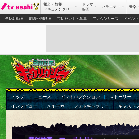
報道・情報
ドラマ
バラエティ
音楽
ドキュメンタリー
映画
テレ朝動画
劇場公開映画
プレゼント・募集
アナウンサーズ
イベント
トップ
ニュース
イントロダクション
ストーリー
インタビュー
メルマガ
フォトギャラリー
キャスト