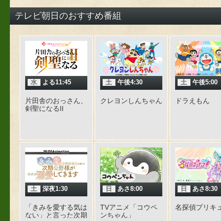
テレビ朝日のおすすめ番組
水
よる11:45
土
午後4:30
土
午後5:00
片田舎のおっさん、
クレヨンしんちゃん
ドラえもん
剣聖になるII
土
深夜1:30
日
あさ8:00
日
あさ8:30
「きみを愛する気は
TVアニメ「コウペ
名探偵プリキ
ない」と言った次期
ンちゃん」