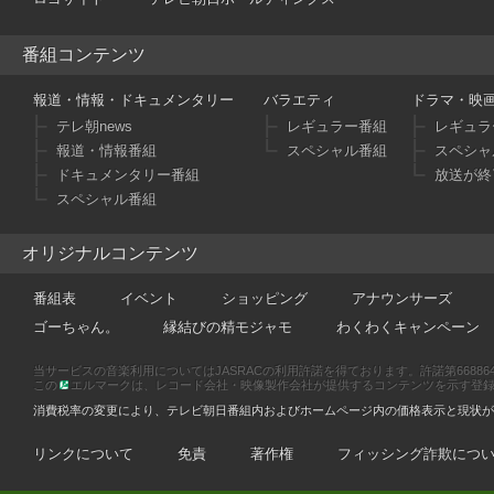
番組コンテンツ
報道・情報・ドキュメンタリー
バラエティ
ドラマ・映
テレ朝news
レギュラー番組
レギュラ
報道・情報番組
スペシャル番組
スペシャ
ドキュメンタリー番組
放送が終
スペシャル番組
オリジナルコンテンツ
番組表
イベント
ショッピング
アナウンサーズ
ゴーちゃん。
縁結びの精モジャモ
わくわくキャンペーン
当サービスの音楽利用についてはJASRACの利用許諾を得ております。許諾第66886470
この
エルマークは、レコード会社・映像製作会社が提供するコンテンツを示す登録商標です
消費税率の変更により、テレビ朝日番組内およびホームページ内の価格表示と現状が
リンクについて
免責
著作権
フィッシング詐欺につ