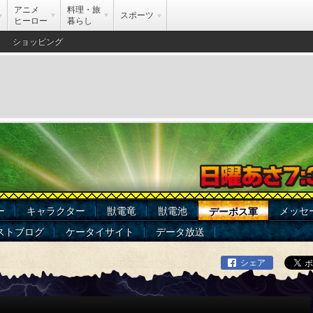
アニメ
料理・旅
スポーツ
ヒーロー
暮らし
ショッピング
ー
キャラクター
獣電竜
獣電池
メッセ
デーボス軍
ストブログ
ケータイサイト
データ放送
シェア