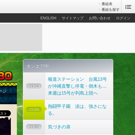
番組表
番組を探す
ENGLISH
サイトマップ
お問い合わせ
ログイン
オンエア中
報道ステーション 台風13号
が沖縄直撃し停電・倒木も…
21:54
ージ
来週は15号が列島上陸へ
熱闘甲子園 涙は、強さにな
23:10
る。
気づきの扉
23:40