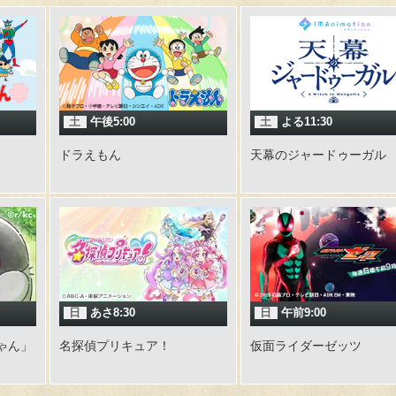
土
午後5:00
土
よる11:30
ドラえもん
天幕のジャードゥーガル
日
あさ8:30
日
午前9:00
ゃん」
名探偵プリキュア！
仮面ライダーゼッツ