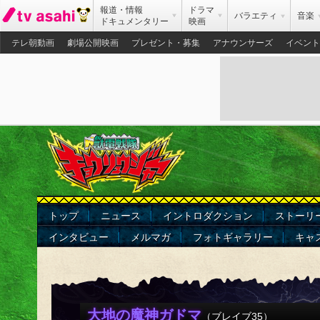
報道・情報
ドラマ
バラエティ
音楽
ドキュメンタリー
映画
テレ朝動画
劇場公開映画
プレゼント・募集
アナウンサーズ
イベント
トップ
ニュース
イントロダクション
ストーリ
インタビュー
メルマガ
フォトギャラリー
キャ
大地の魔神ガドマ
（ブレイブ35）