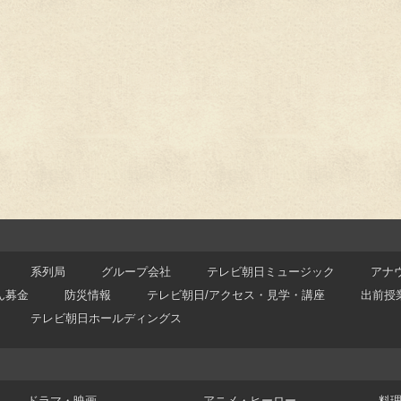
系列局
グループ会社
テレビ朝日ミュージック
アナ
ん募金
防災情報
テレビ朝日/アクセス・見学・講座
出前授
テレビ朝日ホールディングス
ドラマ・映画
アニメ・ヒーロー
料