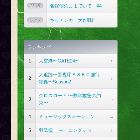
名探偵のままでいて #4
23:45
キッチンカー大作戦!
00:45
ランキング
1
大空港〜GATE24〜
↑
大追跡〜警視庁ＳＳＢＣ強行
2
↓
犯係〜Season2
クロスロード 〜救命救急の約
3
→
束〜
4
ミュージックステーション
→
5
羽鳥慎一 モーニングショー
↑