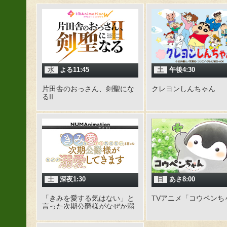
水
よる11:45
土
午後4:30
片田舎のおっさん、剣聖にな
クレヨンしんちゃん
るII
土
深夜1:30
日
あさ8:00
「きみを愛する気はない」と
TVアニメ「コウペンち
言った次期公爵様がなぜか溺
愛してきます