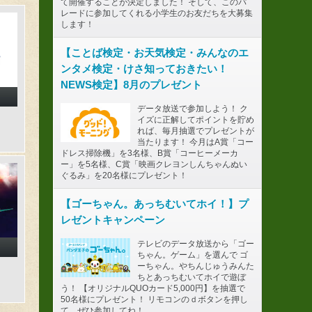
て開催することが決定しました！ そして、このパ
レードに参加してくれる小学生のお友だちを大募集
します！
【ことば検定・お天気検定・みんなのエ
ンタメ検定・けさ知っておきたい！
NEWS検定】8月のプレゼント
データ放送で参加しよう！ ク
イズに正解してポイントを貯め
れば、毎月抽選でプレゼントが
当たります！ 今月はA賞「コー
ドレス掃除機」を3名様、B賞「コーヒーメーカ
ー」を5名様、C賞「映画クレヨンしんちゃんぬい
ぐるみ」を20名様にプレゼント！
【ゴーちゃん。あっちむいてホイ！】プ
レゼントキャンペーン
テレビのデータ放送から「ゴー
ちゃん。ゲーム」を選んで ゴ
ーちゃん。やちんじゅうみんた
ちとあっちむいてホイで遊ぼ
う！ 【オリジナルQUOカード5,000円】を抽選で
50名様にプレゼント！ リモコンのｄボタンを押し
て、ぜひ参加してね！