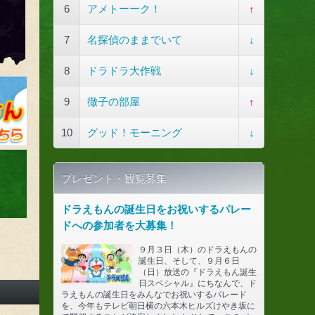
6
アメトーーク！
↑
7
名探偵のままでいて
↓
8
ドラドラ大作戦
↓
9
徹子の部屋
↑
10
グッド！モーニング
↓
プレゼント・観覧募集
ドラえもんの誕生日をお祝いするパレー
ドへの参加者を大募集！
９月３日（木）のドラえもんの
誕生日、そして、９月６日
（日）放送の『ドラえもん誕生
日スペシャル』にちなんで、ド
ラえもんの誕生日をみんなでお祝いするパレード
を、今年もテレビ朝日横の六本木ヒルズけやき坂に