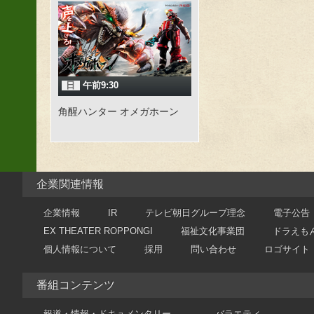
日
午前9:30
角醒ハンター オメガホーン
企業関連情報
企業情報
IR
テレビ朝日グループ理念
電子公告
EX THEATER ROPPONGI
福祉文化事業団
ドラえも
個人情報について
採用
問い合わせ
ロゴサイト
番組コンテンツ
報道・情報・ドキュメンタリー
バラエティ