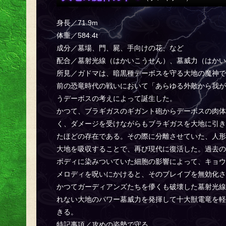
身長／71.9m
体重／584.4t
成分／墓場、門、屍、手向けの花、など
配合／墓射光線（はかいこうせん）、墓威力（はかい
所見／ガドマは、暗黒種デーボスを守る大地の魔神で
前の恐竜時代の戦いにおいて「あらゆる外敵から我が
うデーボスの考えによって誕生した。
かつて、ブラギガスのギガント砲からデーボスの肉体
く、ダメージを受けながらもブラギガスを大地に引き
たほどの存在である。その際に分離させていた、人形
大地を吸収することで、再び現代に復活した。過去の
ボディに染みついていた細胞の影響によって、キョウ
メロディを呪いにかけると、そのブレイブを無効化さ
かつてガーディアンズたちを儚くも破壊した墓射光線
れない大地のパワー墓威力を発揮して十大獣電竜を軽
きる。
特記事項／攻めの姿勢で守る。