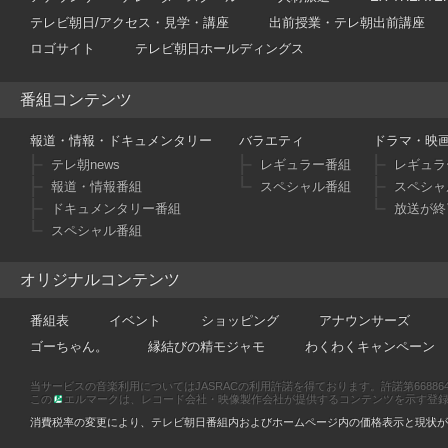
テレビ朝日/アクセス・見学・講座
出前授業・テレ朝出前講座
ロゴサイト
テレビ朝日ホールディングス
番組コンテンツ
報道・情報・ドキュメンタリー
バラエティ
ドラマ・映
テレ朝news
レギュラー番組
レギュラ
報道・情報番組
スペシャル番組
スペシャ
ドキュメンタリー番組
放送が終
スペシャル番組
オリジナルコンテンツ
番組表
イベント
ショッピング
アナウンサーズ
ゴーちゃん。
縁結びの精モジャモ
わくわくキャンペーン
当サービスの音楽利用についてはJASRACの利用許諾を得ております。許諾第66886470
この
エルマークは、レコード会社・映像製作会社が提供するコンテンツを示す登録商標です
消費税率の変更により、テレビ朝日番組内およびホームページ内の価格表示と現状が