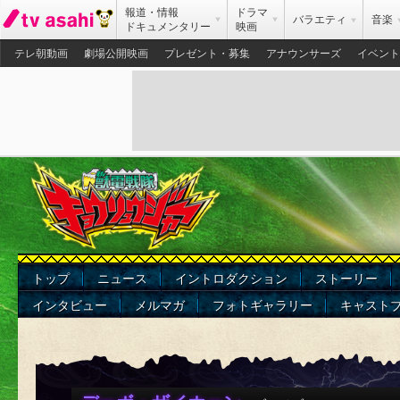
報道・情報
ドラマ
バラエティ
音楽
ドキュメンタリー
映画
テレ朝動画
劇場公開映画
プレゼント・募集
アナウンサーズ
イベント
トップ
ニュース
イントロダクション
ストーリー
インタビュー
メルマガ
フォトギャラリー
キャスト