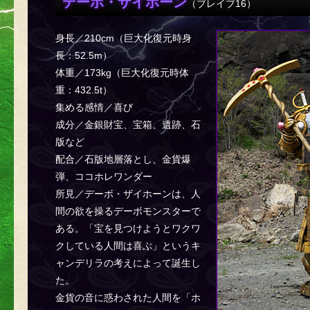
デーボ・ザイホーン
（ブレイブ16）
身長／210cm（巨大化復元時身
長：52.5m）
体重／173kg（巨大化復元時体
重：432.5t）
集める感情／喜び
成分／金銀財宝、宝箱、遺跡、石
版など
配合／石版地層落とし、金貨爆
弾、ココホレワンダー
所見／デーボ・ザイホーンは、人
間の欲を操るデーボモンスターで
ある。「宝を見つけようとワクワ
クしている人間は喜ぶ」というキ
ャンデリラの考えによって誕生し
た。
金貨の音に惑わされた人間を「ホ