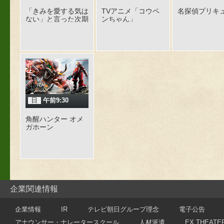
「きみを愛する気は
TVアニメ「コウペ
名探偵プリキ
ない」と言った次期
ンちゃん」
公爵様がなぜか溺愛
してきます
日
午前9:30
角醒ハンター オメ
ガホーン
企業関連情報
企業情報
IR
テレビ朝日グループ理念
電子公告
アナウンサー・ナレータースクール
人材派遣
EX THEATE