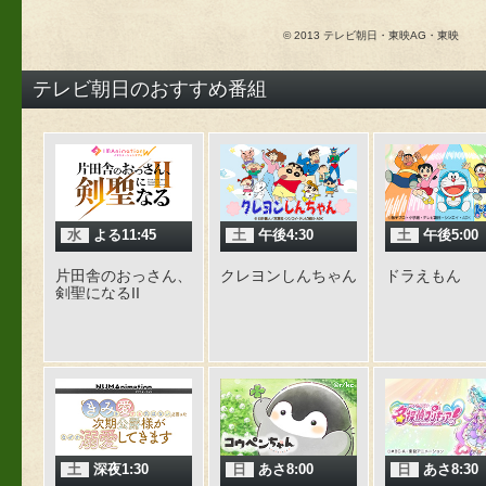
© 2013 テレビ朝日・東映AG・東映
テレビ朝日のおすすめ番組
水
よる11:45
土
午後4:30
土
午後5:00
片田舎のおっさん、
クレヨンしんちゃん
ドラえもん
剣聖になるII
土
深夜1:30
日
あさ8:00
日
あさ8:30