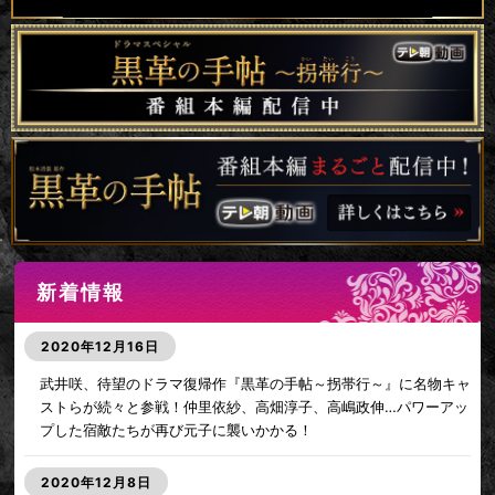
新着情報
2020年12月16日
武井咲、待望のドラマ復帰作『黒革の手帖～拐帯行～』に名物キャ
ストらが続々と参戦！仲里依紗、高畑淳子、高嶋政伸…パワーアッ
プした宿敵たちが再び元子に襲いかかる！
2020年12月8日