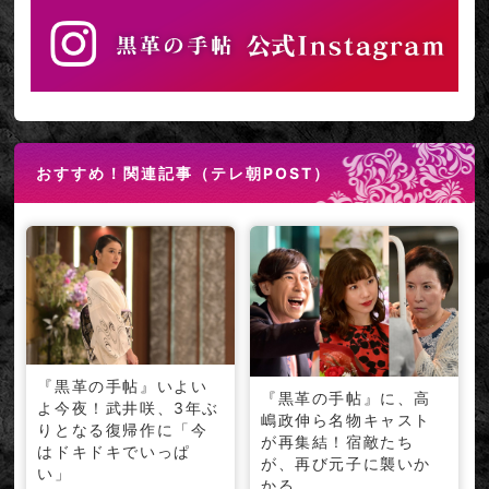
2017年7月15日
ゲスの極み乙女。の美人すぎるドラマー“ほな・いこか”こと さと
うほなみ、ついに女優業を始動！『黒革の手帖』で連ドラデビュー
2017年7月10日
豪華俳優陣勢揃いで制作発表記者会見を開催！武井咲が江口洋介ら
おすすめ！関連記事（テレ朝POST）
にオリジナルドリンクを振る舞う。すっかり板についた“ママっぷ
り”に共演陣も太鼓判！
テレ朝夏祭りに『黒革の手帖』特製スイーツが登場！（販売は終了いた
しました）
2017年7月4日
福山雅治さん、2年振りとなるテレビドラマ主題歌を担当！
書き下ろしの新曲を提供!! タイトルは「聖域」3年振りの全国ツ
『黒革の手帖』いよい
『黒革の手帖』に、高
アーも決定し音楽活動、全開モードに!!!
よ今夜！武井咲、3年ぶ
嶋政伸ら名物キャスト
りとなる復帰作に「今
が再集結！宿敵たち
はドキドキでいっぱ
2017年6月13日
が、再び元子に襲いか
い」
かる