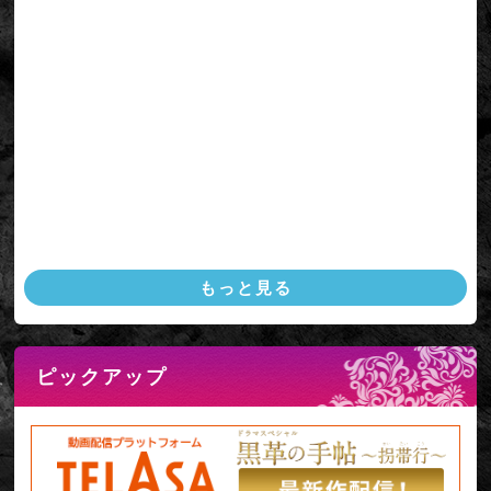
テレアサグッズONLINE限定購入者特典＆DVD-BOXデザインが決
定いたしました！
2017年9月14日
スペシャルコンテンツ「原口元子のファッション手帖」を更新しま
した！
最強悪女・武井、充実感に溢れた表情でついにクランクアップ！
2017年9月7日
福山雅治が歌う『黒革の手帖』の主題歌『聖域』のCDを30名様に
もっと見る
プレゼント！
2017年8月31日
ピックアップ
みどころ動画を配信！（配信は終了いたしました）
2017年8月24日
スペシャルコンテンツ「原口元子のファッション手帖」を更新しま