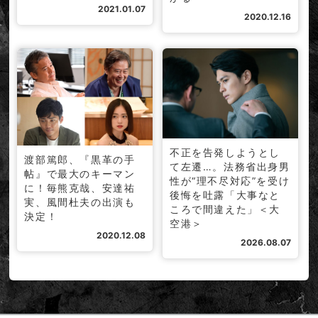
江口洋介、仲里依紗、高嶋政伸、真矢ミキ、奥田瑛二、伊東四朗…
2021.01.07
武井咲演じる“銀座の女王”原口元子を取り巻く怪物たち、ついに解
2020.12.16
禁！
2017年5月18日
武井咲さん、中川慎子プロデューサー コメント
不正を告発しようとし
渡部篤郎、『黒革の手
て左遷…。法務省出身男
帖』で最大のキーマン
性が“理不尽対応”を受け
に！毎熊克哉、安達祐
後悔を吐露「大事なと
実、風間杜夫の出演も
ころで間違えた」＜大
決定！
空港＞
2020.12.08
2026.08.07