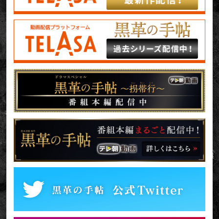
した！
『黒革の手帖』撮影現場に福山雅治が陣中見舞い武井咲とついに初
対面！
2017年8月10日
『黒革の手帖』の原作本をプレゼント！
2017年8月3日
スペシャルコンテンツ「原口元子のファッション手帖」を更新しま
した！
2017年7月20日
スペシャルコンテンツ「原口元子のファッション手帖」を公開！
『黒革の手帖』オリジナルグッズ、完成！手帖風ノート＆クリアファイ
ルが発売されます（販売は終了いたしました）