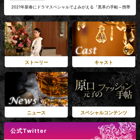
2021年新春にドラマスペシャルでよみがえる『黒革の手帖～拐帯
行～』武井咲、待望のドラマ復帰作に豪華共演陣が参集！渡部篤
郎、毎熊克哉、安達祐実、風間杜夫…が元子ママの前に立ちはだか
る。
2020年9月2日
ドラマスペシャル『黒革の手帖～拐帯行～』今冬放送！
ストーリー
キャスト
2018年1月17日
『黒革の手帖』のオリジナルサウンドトラックが本日発売！
『黒革の手帖』DVDも本日発売！
2017年12月22日
ニュース
スペシャルコンテンツ
『黒革の手帖』ミニパネル展開催決定！！
公式Twitter
2017年11月22日