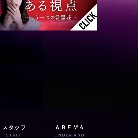
4:55
あさ
グッド!モーニング
8:00
あさ
羽鳥慎一モーニングショー
9:55
午前
有働由美子の健康案内人! 夏
こそ気をつけたい腰痛!ぎっく
り腰の予防&対策
10:10
午前
じゅん散歩
スタッフ
ＡＢＥＭＡ
STAFF
ONDEMAND