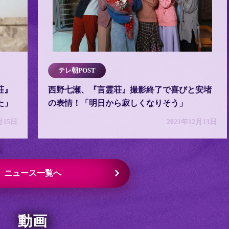
テレ朝POST
荘』
西野七瀬、『言霊荘』撮影終了で喜びと安堵
た」
の表情！「明日から寂しくなりそう」
月15日
2021年12月13日
ニュース一覧へ
動画