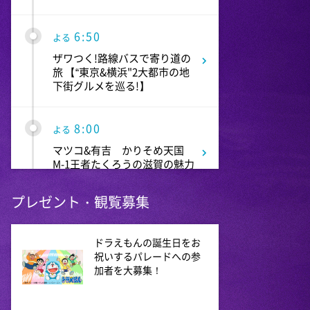
6:50
よる
ザワつく!路線バスで寄り道の
旅 【“東京&横浜"2大都市の地
下街グルメを巡る!】
8:00
よる
マツコ&有吉 かりそめ天国
M-1王者たくろうの滋賀の魅力
プレゼンツアー
プレゼント・観覧募集
8:54
よる
私の幸福時間
ドラえもんの誕生日をお
祝いするパレードへの参
加者を大募集！
9:00
よる
ミュージックステーション