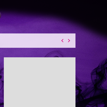
10:40
午前
大下容子ワイド!スクランブル
1:00
午後
徹子の部屋 追悼・寿美花代さ
ん
2021年10月2日 『言霊荘』
1:30
午後
DAIGOも台所 ～きょうの献
立 何にする?～ 簡単!コーヒ
ーパンナコッタ
1:45
午後
ANNニュース
1:50
午後