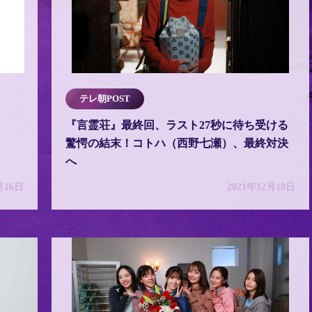
テレ朝POST
『言霊荘』最終回、ラスト27秒に待ち受ける
驚愕の結末！コトハ（西野七瀬）、最終対決
へ
月16日
2021年12月18日