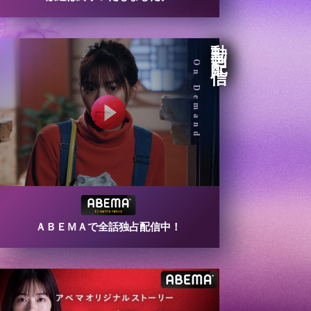
動画配信
On Demand
ＡＢＥＭＡで全話独占配信中！
4:00
あさ
おはよう!時代劇 暴れん坊将
軍9 #19