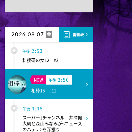
TOKYO EVERYONE
1:55
午後
午後もじゅん散歩
金
2026.08.07
番組表
2:53
午後
科捜研の女12 #3
3:50
NOW
午後
相棒16 #11
4:48
午後
スーパーJチャンネル 井澤健
太朗と森山みなみが<ニュース
のハテナ>を深掘り