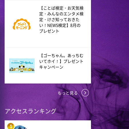
10周年あいみょん、TMR、
【ことば検定・お天気検
HY…名曲続々!ATEEZがヒット
定・みんなのエンタメ検
曲
定・けさ知っておきた
い！NEWS検定】8月の
プレゼント
9:54
よる
報道ステーション
【ゴーちゃん。あっちむ
11:10
よる
いてホイ！】プレゼント
キャンペーン
熱闘甲子園 涙は、強さにな
る。
11:40
もっと見る
よる
気づきの扉
アクセスランキング
11:45
よる
1
名探偵のままでいて #4