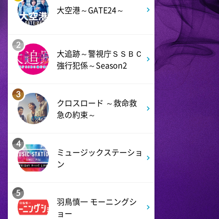
大空港～GATE24～
0:45
深夜
キッチンカー大作戦!
2
大追跡～警視庁ＳＳＢＣ
強行犯係～Season2
1:15
深夜
バズマンTV
3
クロスロード ～救命救
急の約束～
1:45
深夜
ラブ!!Jリーグ
4
ミュージックステーショ
ン
2:00
深夜
M:ZINE
5
羽鳥慎一 モーニングシ
2:20
深夜
ョー