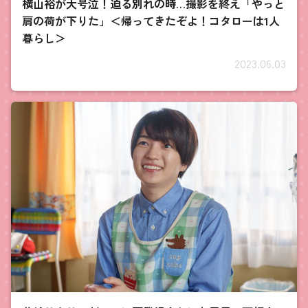
横山裕が大号泣！迫る別れの時…撮影を終え「やっと
肩の荷が下りた」＜帰ってきたぞよ！コタローは1人
暮らし＞
2023.06.03