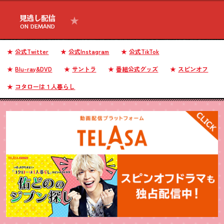
見逃し配信
ON DEMAND
公式Twitter
公式Instagram
公式TikTok
Blu-ray&DVD
サントラ
番組公式グッズ
スピンオフ
コタローは１人暮らし