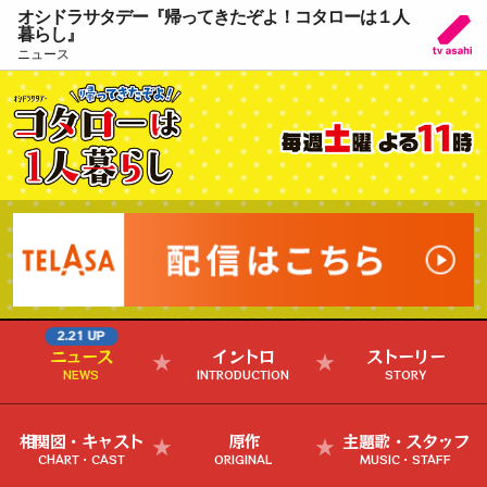
オシドラサタデー『帰ってきたぞよ！コタローは１人
暮らし』
ニュース
2.21 UP
ニュース
イントロ
ストーリー
NEWS
INTRODUCTION
STORY
相関図・キャスト
原作
主題歌・スタッフ
CHART・CAST
ORIGINAL
MUSIC・STAFF