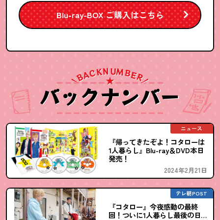
Blu-ray-BOX ご購入はこちら
N
U
M
K
B
C
A
E
B
R
バックナンバー
ニュース
『帰ってきたぞよ！コタローは
1人暮らし』Blu-ray＆DVD本日
発売！
2024年2月21日
テレ朝POST
『コタロー』今夜感動の最終
回！ついに1人暮らし最後の日…