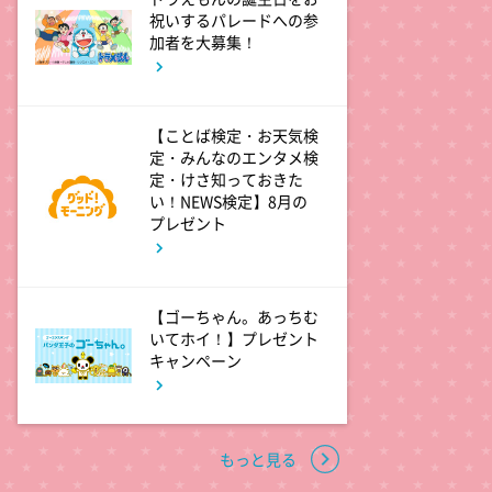
祝いするパレードへの参
11:40
加者を大募集！
よる
And One
【ことば検定・お天気検
11:45
よる
定・みんなのエンタメ検
アメトーーク! CLUB配信で見
定・けさ知っておきた
られる懐かし回&傑作回
い！NEWS検定】8月の
プレゼント
0:45
深夜
見取り図じゃん 【1人で見
【ゴーちゃん。あっちむ
て】小声の会…アノ人が退場で
いてホイ！】プレゼント
す
キャンペーン
1:15
深夜
あざとくて何が悪いの? 令和
もっと見る
最新!男女の出会いの場「相席