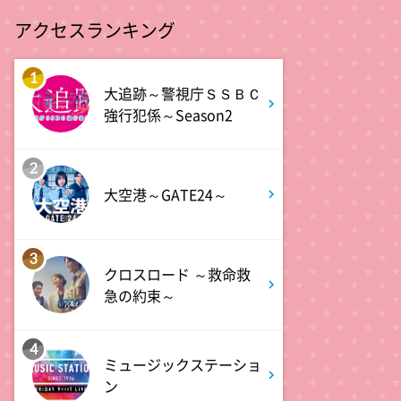
ラウンジ」に潜入調査!
アクセスランキング
1:50
深夜
1
テレ朝サマフェスナビ
大追跡～警視庁ＳＳＢＣ
強行犯係～Season2
1:52
深夜
全力坂
2
大空港～GATE24～
1:57
深夜
FRUITS ZIPPERのNEW
3
KAWAIIってしてよ?
クロスロード ～救命救
急の約束～
2:27
深夜
4
サクラミーツ 【強烈キャラ登
ミュージックステーショ
場】コロチキコント&オンリー
ン
ワンミーツ完結編!!