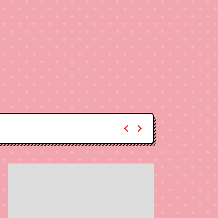
10:10
午前
じゅん散歩
10:40
午前
大下容子ワイド!スクランブル
1:00
午後
徹子の部屋 高橋文哉
2024年2月21日 『帰ってきた
1:30
午後
DAIGOも台所 ～きょうの献
立 何にする?～ 今日はハム
の日!ごちそうに変身
1:45
午後