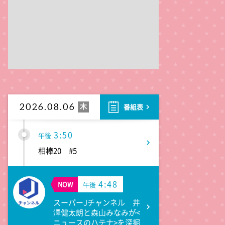
ANNニュース
1:55
午後
大空港～GATE24～ #2
2:53
午後
科捜研の女11 #10
木
2026.08.06
番組表
3:50
午後
相棒20 #5
4:48
NOW
午後
スーパーJチャンネル 井
澤健太朗と森山みなみが<
ニュースのハテナ>を深掘