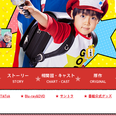
ストーリー
相関図・キャスト
原作
STORY
CHART・CAST
ORIGINAL
ikTok
Blu-ray&DVD
サントラ
番組公式グッズ