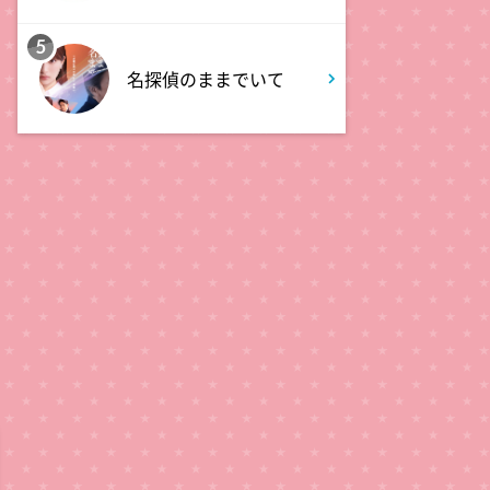
5
2:52
深夜
名探偵のままでいて
EBiDAN熱中!朝までBUDDiiS
3:17
深夜
ドンデコルテ銀次と弱者たちの
鍋会 傑作選
3:37
深夜
バスケW杯まであと1年 あの
歓喜をもう一度
3:45
深夜
ショッピングなう