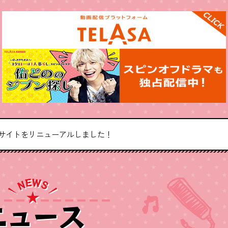
 番組サイトをリニューアルしました！
E
W
N
S
ニュース