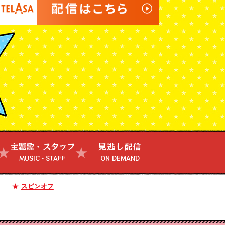
4:00
あさ
おはよう!時代劇 暴れん坊将
軍9 #18
4:55
あさ
グッド!モーニング
8:00
あさ
羽鳥慎一モーニングショー
主題歌・スタッフ
見逃し配信
MUSIC・STAFF
ON DEMAND
9:55
午前
スピンオフ
有働由美子の健康案内人! 夏
こそ気をつけたい腰痛!ぎっく
り腰の予防&対策