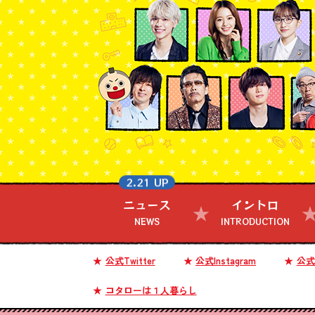
2.21 UP
ニュース
イントロ
NEWS
INTRODUCTION
公式Twitter
公式Instagram
公式T
コタローは１人暮らし