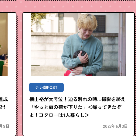
テレ朝POST
達成
横山裕が大号泣！迫る別れの時…撮影を終え
部出
「やっと肩の荷が下りた」＜帰ってきたぞ
よ！コタローは1人暮らし＞
6月9日
2023年6月3日