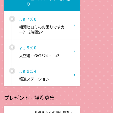
り
7:00
よる
相葉ヒロミのお困りですカ
ー? 2時間SP
9:00
よる
大空港～GATE24～ #3
9:54
よる
報道ステーション
11:10
よる
プレゼント・観覧募集
熱闘甲子園 涙は、強さにな
る。
ドラえもんの誕生日をお