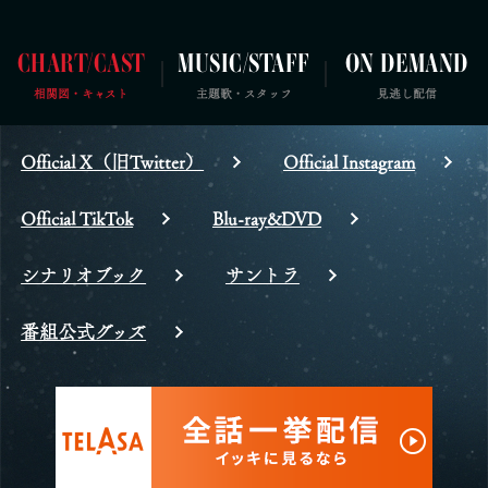
CHART/CAST
MUSIC/STAFF
ON DEMAND
相関図・キャスト
主題歌・スタッフ
見逃し配信
Official X（旧Twitter）
Official Instagram
Official TikTok
Blu-ray&DVD
シナリオブック
サントラ
番組公式グッズ