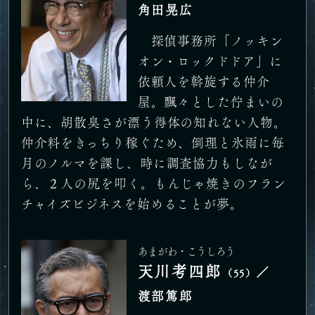
角田晃広
探偵事務所「ノッキン
オン・ロックドドア」に
依頼人を斡旋する仲介
屋。飄々とした佇まいの
中に、胡散臭さが漂う得体の知れない人物。
仲介料をきっちり稼ぐため、倒理と氷雨に毎
月のノルマを課し、時に調査協力もしなが
ら、２人の尻を叩く。もんじゃ焼きのフラン
チャイズビジネスを始めることが夢。
あまがわ・こうしろう
天川考四郎
／
（55）
渡部篤郎