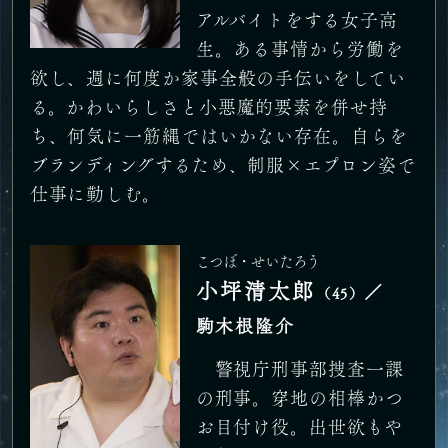
アルバイトをする女子高
生。ある事情から労働を
欲し、週に何度か家事全般の手伝いをしてい
る。かわいらしさと小悪魔的要素を併せ持
ち、何気に一筋縄ではいかない存在。自らを
ブランディングするため、制服×エプロン姿で
仕事に勤しむ。
こつぼ・せいたろう
小坪清太郎
／
（45）
駒木根隆介
警視庁刑事部捜査一課
の刑事。穿地の相棒かつ
お目付け役。出世欲もや