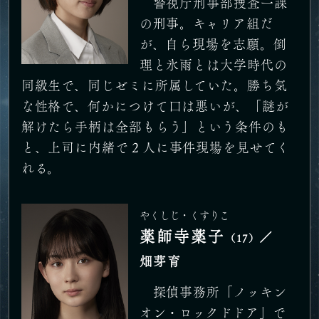
警視庁刑事部捜査一課
の刑事。キャリア組だ
が、自ら現場を志願。倒
理と氷雨とは大学時代の
同級生で、同じゼミに所属していた。勝ち気
な性格で、何かにつけて口は悪いが、「謎が
解けたら手柄は全部もらう」という条件のも
と、上司に内緒で２人に事件現場を見せてく
れる。
やくしじ・くすりこ
薬師寺薬子
／
（17）
畑芽育
探偵事務所「ノッキン
オン・ロックドドア」で