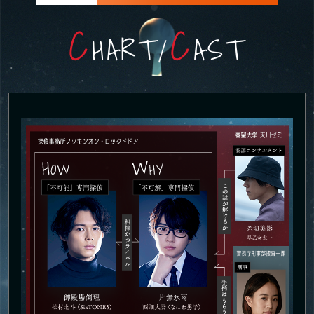
C
C
HART
/
AST