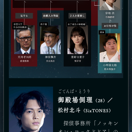
ごてんば・とうり
御殿場倒理
／
（28）
松村北斗
（SixTONES）
探偵事務所「ノッキン
オン・ロックドドア」の