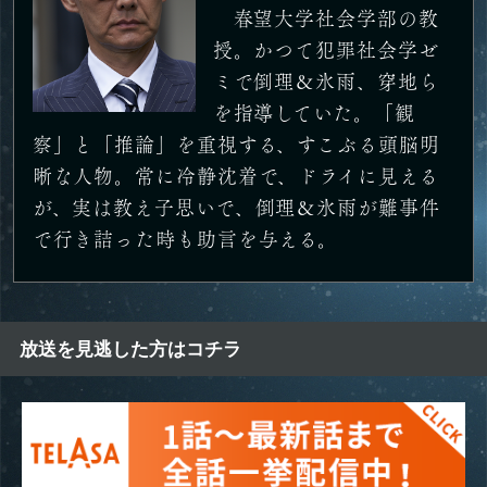
春望大学社会学部の教
授。かつて犯罪社会学ゼ
ミで倒理＆氷雨、穿地ら
を指導していた。「観
察」と「推論」を重視する、すこぶる頭脳明
晰な人物。常に冷静沈着で、ドライに見える
が、実は教え子思いで、倒理＆氷雨が難事件
で行き詰った時も助言を与える。
放送を見逃した方はコチラ