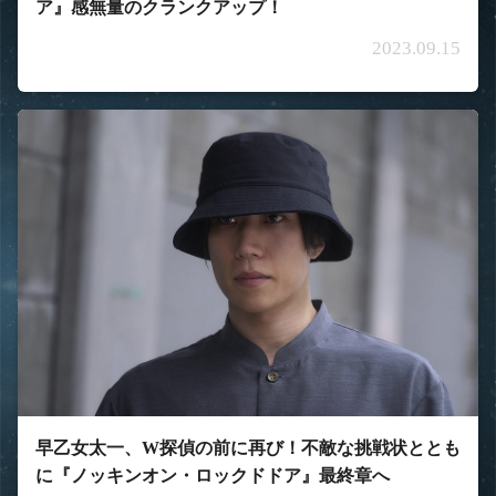
ア』感無量のクランクアップ！
2023.09.15
早乙女太一、W探偵の前に再び！不敵な挑戦状ととも
に『ノッキンオン・ロックドドア』最終章へ