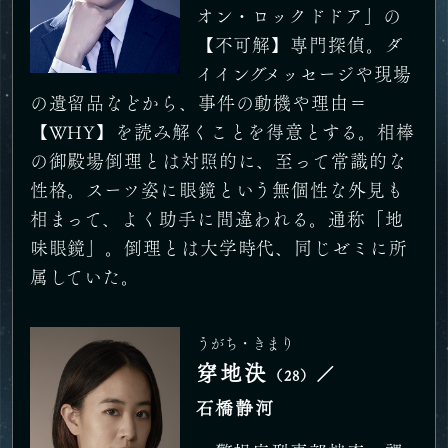
オン・ロックドドア」の
【不可解】専門探偵。ダ
イイングメッセージや現場
の遺留品などから、事件の動機や理由＝
【WHY】を読み解くことを得意とする。相棒
の御殿場倒理とは対照的に、至って常識的な
性格。スーツ姿に眼鏡という無個性な外見も
相まって、よく助手に間違われる。通称「地
味眼鏡」。倒理とは大学時代、同じゼミに所
属していた。
うがち・きまり
穿地決
／
（28）
石橋静河