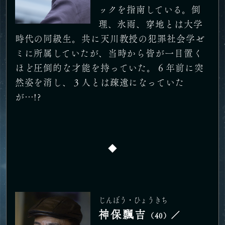
ックを指南している。倒
理、氷雨、穿地とは大学
時代の同級生。共に天川教授の犯罪社会学ゼ
ミに所属していたが、当時から皆が一目置く
ほど圧倒的な才能を持っていた。６年前に突
然姿を消し、３人とは疎遠になっていた
が…!?
◆
じんぼう・ひょうきち
神保飄吉
／
（40）