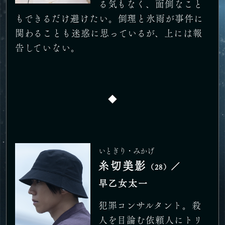
る気もなく、面倒なこと
もできるだけ避けたい。倒理と氷雨が事件に
関わることも迷惑に思っているが、上には報
告していない。
◆
いとぎり・みかげ
糸切美影
／
（28）
早乙女太一
犯罪コンサルタント。殺
人を目論む依頼人にトリ