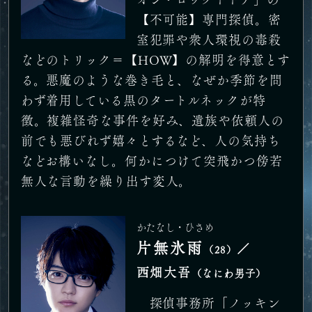
【不可能】専門探偵。密
室犯罪や衆人環視の毒殺
などのトリック＝【HOW】の解明を得意とす
る。悪魔のような巻き毛と、なぜか季節を問
わず着用している黒のタートルネックが特
徴。複雑怪奇な事件を好み、遺族や依頼人の
前でも悪びれず嬉々とするなど、人の気持ち
などお構いなし。何かにつけて突飛かつ傍若
無人な言動を繰り出す変人。
かたなし・ひさめ
片無氷雨
／
（28）
西畑大吾
（なにわ男子）
探偵事務所「ノッキン