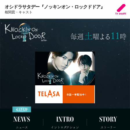
オシドラサタデー『ノッキンオン・ロックドドア』
相関図・キャスト
全話一挙配信中！
4.17 UP
NEWS
INTRO
STORY
ニュース
イントロダクション
ストーリー