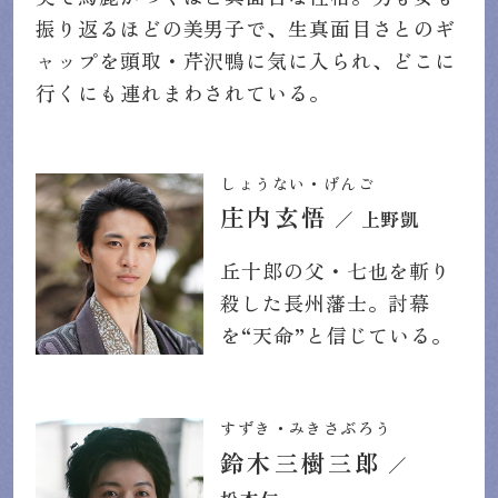
振り返るほどの美男子で、生真面目さとのギ
ャップを頭取・芹沢鴨に気に入られ、どこに
行くにも連れまわされている。
しょうない・げんご
庄内玄悟
／ 上野凱
丘十郎の父・七也を斬り
殺した長州藩士。討幕
を“天命”と信じている。
すずき・みきさぶろう
鈴木三樹三郎
／