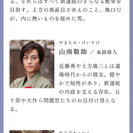
る。それらはすべて新選組のさらなる繁栄を
目指す、土方の真面目さゆえのこと。無口だ
が、内に熱いものを秘めた男。
やまなみ・けいすけ
山南敬助
／ 永田崇人
近藤勇や土方歳三とは道
場時代からの親友。穏や
かで知性があり、新選組
の内政を支える存在。丘
十郎や大作ら問題児たちのお目付け役とな
る。
せりざわ・かも