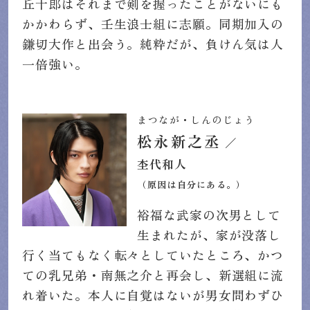
丘十郎はそれまで剣を握ったことがないにも
かかわらず、壬生浪士組に志願。同期加入の
鎌切大作と出会う。純粋だが、負けん気は人
一倍強い。
まつなが・しんのじょう
松永新之丞
／
杢代和人
（原因は自分にある。）
裕福な武家の次男として
生まれたが、家が没落し
行く当てもなく転々としていたところ、かつ
ての乳兄弟・南無之介と再会し、新選組に流
れ着いた。本人に自覚はないが男女問わずひ