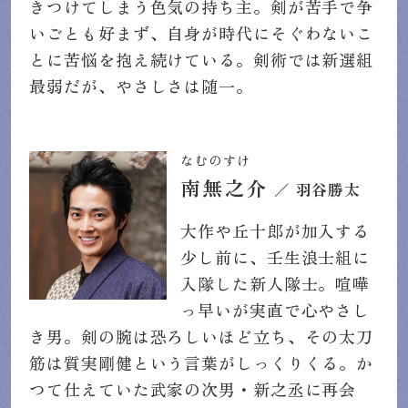
きつけてしまう色気の持ち主。剣が苦手で争
いごとも好まず、自身が時代にそぐわないこ
とに苦悩を抱え続けている。剣術では新選組
最弱だが、やさしさは随一。
なむのすけ
南無之介
／ 羽谷勝太
大作や丘十郎が加入する
少し前に、壬生浪士組に
入隊した新人隊士。喧嘩
っ早いが実直で心やさし
き男。剣の腕は恐ろしいほど立ち、その太刀
筋は質実剛健という言葉がしっくりくる。か
つて仕えていた武家の次男・新之丞に再会