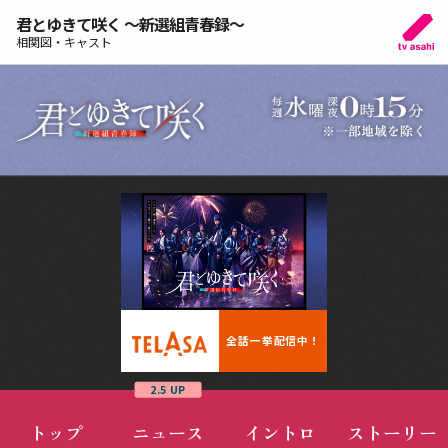
君とゆきて咲く ～新選組青春録～
相関図・キャスト
全話一挙配信中！
2.5 UP
トップ
ニュース
イントロ
ストーリー