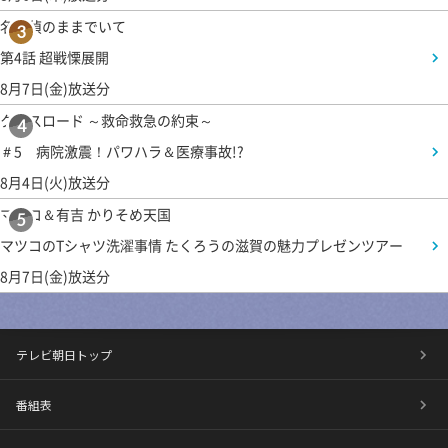
名探偵のままでいて
3
第4話 超戦慄展開
8月7日(金)放送分
クロスロード ～救命救急の約束～
4
＃5 病院激震！パワハラ＆医療事故!?
8月4日(火)放送分
マツコ＆有吉 かりそめ天国
5
マツコのTシャツ洗濯事情 たくろうの滋賀の魅力プレゼンツアー
8月7日(金)放送分
テレビ朝日トップ
番組表