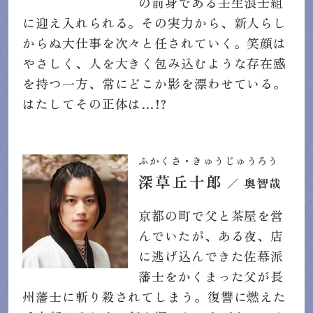
の前身である壬生浪士組
に迎え入れられる。その実力から、新人らし
からぬ大仕事を次々と任されていく。笑顔は
やさしく、人を大きく包み込むような存在感
を持つ一方、常にどこか影を漂わせている。
はたしてその正体は…!?
ふかくさ・きゅうじゅうろう
深草丘十郎
／ 奥智哉
京都の町で父と茶屋を営
んでいたが、ある夜、店
に逃げ込んできた佐幕派
藩士をかくまった父が長
州藩士に斬り殺されてしまう。復讐に燃えた