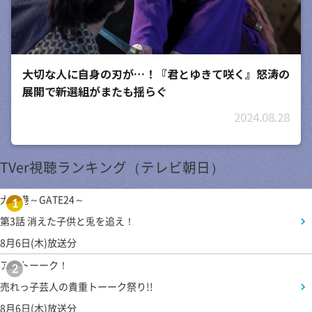
大切な人に自身の刃が…！『君とゆきて咲く』怒涛の
展開で新選組がまたも揺らぐ
2024.08.28
TVer視聴ランキング（テレビ朝日）
大空港～GATE24～
1
第3話 消えた子供と兎を追え！
8月6日(木)放送分
アメトーーク！
2
売れっ子芸人の貴重トーーク祭り!!
8月6日(木)放送分