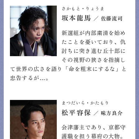
さかもと・りょうま
坂本龍馬
／ 佐藤流司
新選組が内部粛清を始め
たことを憂いており、仇
討ちに突き進む丘十郎に
その視野の狭さを指摘し
て世界の広さを語り「命を粗末にするな」と
忠告するが…。
まつだいら・かたもり
松平容保
／ 味方良介
会津藩主であり、京都守
護職を担う幕府の大物。