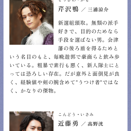
芹沢鴨
／ 三浦涼介
新選組頭取。無類の派手
好きで、目的のためなら
手段を選ばない男。会津
藩の後ろ盾を得るためと
いう名目のもと、毎晩遊郭で豪商らと飲み歩
いている。粗暴で素行も悪く、新人隊士にと
っては恐ろしい存在。だが意外と面倒見が良
く、経験値や剣の腕含めて"うつけ者"ではな
く、かなりの傑物。
こんどう・いさみ
近藤勇
／ 高野洸