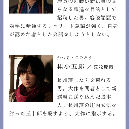
局長の近藤が新選組のさ
らなる躍進を目的として
招聘した男。容姿端麗で
勉学に精通する。エリート意識が強く、自身
が認めた者としか会話をしようとしない。
かつら・こごろう
桂小五郎
／ 荒牧慶彦
長州藩士たちを束ねる
男。大作を間者として新
選組に送り込んだ張本
人。長州藩の庄内玄悟を
討った丘十郎を殺すよう、大作に指示する。