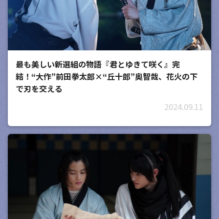
最も美しい新選組の物語『君とゆきて咲く』完
結！“大作”前田拳太郎×“丘十郎”奥智哉、花火の下
で刃を交える
2024.09.11