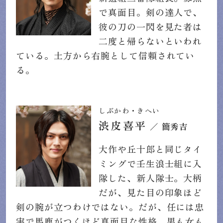
で真面目。剣の達人で、
彼の刀の一閃を見た者は
二度と帰らないといわれ
ている。土方から右腕として信頼されてい
る。
しぶかわ・きへい
渋皮喜平
／ 簡秀吉
大作や丘十郎と同じタイ
ミングで壬生浪士組に入
隊した、新人隊士。大柄
だが、見た目の印象ほど
剣の腕が立つわけではない。だが、任には忠
実で馬鹿がつくほど真面目な性格。男も女も