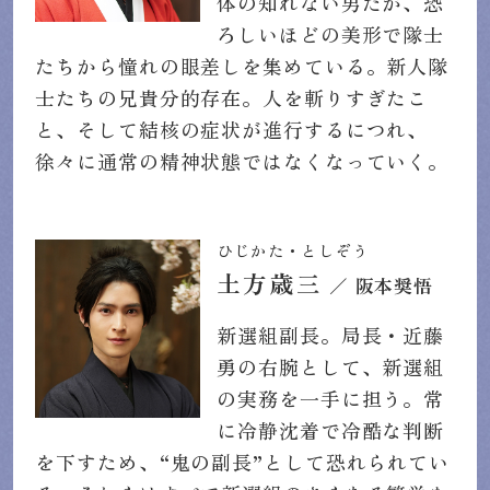
体の知れない男だが、恐
ろしいほどの美形で隊士
たちから憧れの眼差しを集めている。新人隊
士たちの兄貴分的存在。人を斬りすぎたこ
と、そして結核の症状が進行するにつれ、
徐々に通常の精神状態ではなくなっていく。
ひじかた・としぞう
土方歳三
／ 阪本奨悟
新選組副長。局長・近藤
勇の右腕として、新選組
の実務を一手に担う。常
に冷静沈着で冷酷な判断
を下すため、“鬼の副長”として恐れられてい