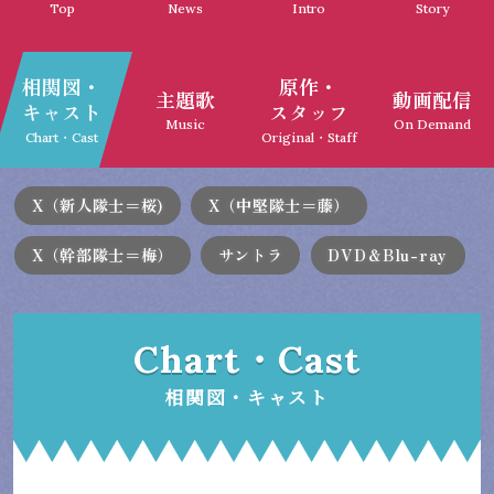
Top
News
Intro
Story
相関図・
原作・
主題歌
動画配信
キャスト
スタッフ
Music
On Demand
Chart・Cast
Original・Staff
X（新人隊士＝桜)
X（中堅隊士＝藤）
X（幹部隊士＝梅）
サントラ
DVD＆Blu-ray
Chart・Cast
相関図・キャスト