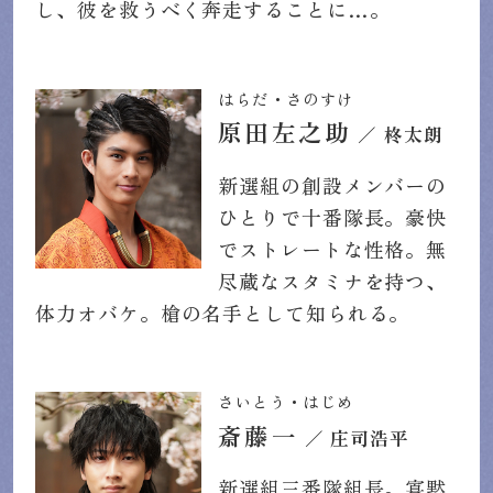
し、彼を救うべく奔走することに…。
はらだ・さのすけ
原田左之助
／ 柊太朗
新選組の創設メンバーの
ひとりで十番隊長。豪快
でストレートな性格。無
尽蔵なスタミナを持つ、
体力オバケ。槍の名手として知られる。
さいとう・はじめ
斎藤一
／ 庄司浩平
新選組三番隊組長。寡黙