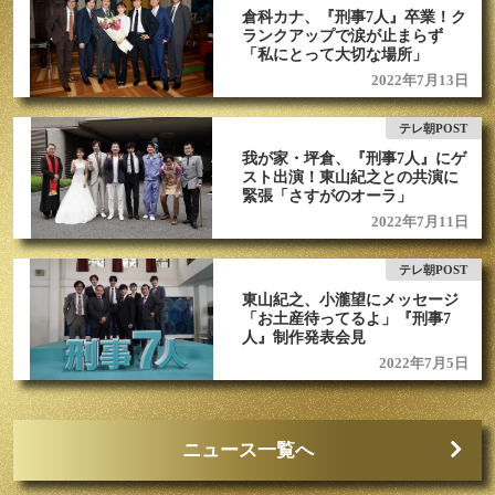
倉科カナ、『刑事7人』卒業！ク
ランクアップで涙が止まらず
「私にとって大切な場所」
2022年7月13日
テレ朝POST
我が家・坪倉、『刑事7人』にゲ
スト出演！東山紀之との共演に
緊張「さすがのオーラ」
2022年7月11日
テレ朝POST
東山紀之、小瀧望にメッセージ
「お土産待ってるよ」『刑事7
人』制作発表会見
2022年7月5日
ニュース一覧へ