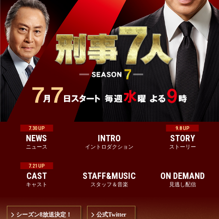
7.30 UP
9.8 UP
NEWS
INTRO
STORY
ニュース
イントロダクション
ストーリー
7.21 UP
CAST
STAFF&MUSIC
ON DEMAND
キャスト
スタッフ＆音楽
見逃し配信
シーズン8放送決定！
公式Twitter