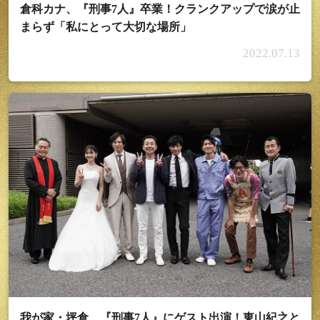
倉科カナ、『刑事7人』卒業！クランクアップで涙が止
まらず「私にとって大切な場所」
2022.07.13
我が家・坪倉、『刑事7人』にゲスト出演！東山紀之と