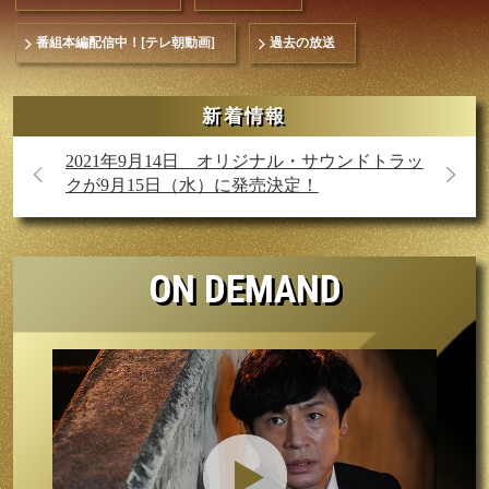
番組本編配信中！[テレ朝動画]
過去の放送
新着情報
ンドトラッ
2021年6月30日 番組サイトをリニューアルし
2021
ました！
クが9月
ON DEMAND