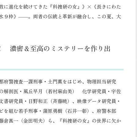
敢に進化を続けてきた『科捜研の女』》×《長きにわた
水９枠》――。両者の伝統と革新が融合し、この夏、大
！ 濃密＆至高のミステリーを作り出
都府警捜査一課刑事・土門薫をはじめ、物理担当研究
の解剖医・風丘早月（若村麻由美） 化学研究員・宇佐
文書研究員・日野和正（斉藤暁）、映像データ研究員・
ビを組む若手刑事・蒲原勇樹（石井一彰）、府警本部
藤倉甚一（金田明夫）ら、『科捜研の女』の世界に欠か