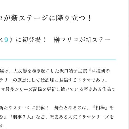
コが
新ステージに降り立つ！
水
９
》に初登場！ 榊マリコが新ステー
遂げ、大反響を巻き起こした沢口靖子主演『科捜研の
テリーの原点にして最高峰に君臨するドラマであり、
ドラマ最多シリーズ記録を更新し続けている歴史ある作品で
新たなステージに挑戦！ 舞台となるのは、『相棒』を
９』『刑事７人』など、歴史ある人気ドラマシリーズを
す。