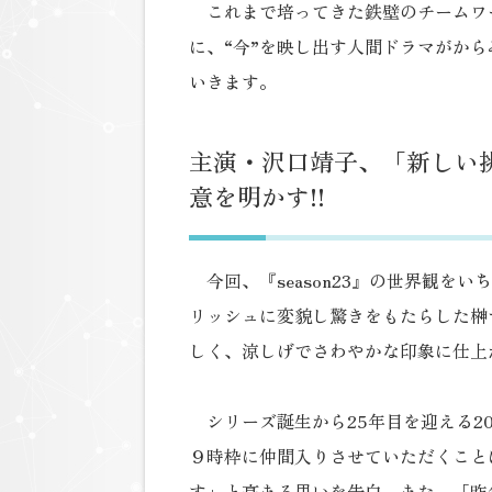
これまで培ってきた鉄壁のチームワ
に、“今”を映し出す人間ドラマがか
いきます。
主演・沢口靖子、「新しい
意を明かす!!
今回、『season23』の世界観を
リッシュに変貌し驚きをもたらした榊
しく、涼しげでさわやかな印象に仕上
シリーズ誕生から25年目を迎える2
９時枠に仲間入りさせていただくこと
す」と高まる思いを告白。また、「昨