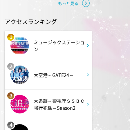
0:30
もっと見る
深夜
テレ朝サマフェス音楽LIVEダイ
ジェスト
アクセスランキング
1:00
深夜
1
ミュージックステーショ
タイムトラベルダディ #2
ン
ダイアン津田ドラマ初主演作
品 脚本:上田誠
2
1:30
大空港～GATE24～
深夜
ワールドプロレスリング
3
大追跡～警視庁ＳＳＢＣ
2:00
深夜
強行犯係～Season2
「きみを愛する気はない」と言
った次期公爵様がなぜか溺愛し
てきます #6
4