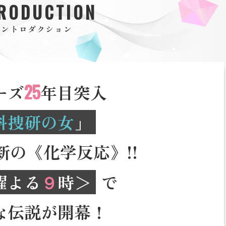
TRODUCTION
イントロダクション
25
ーズ
年目突入
科捜研の女
」
新の《化学反応》!!
９
曜よる
時＞
で
な伝説が開幕！