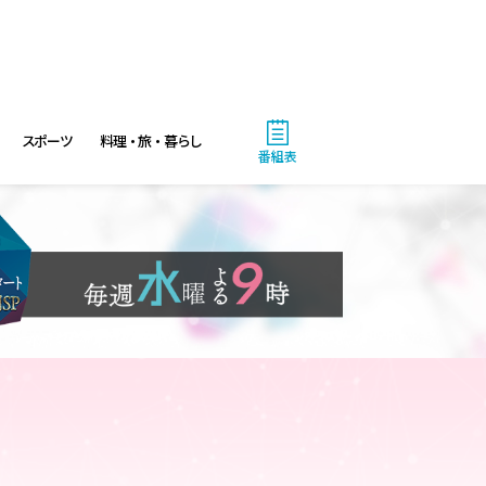
9:55
午前
しあわせのたね。
10:00
午前
題名のない音楽会「背筋も凍
スポーツ
料理・旅・暮らし
番組表
る!恐怖を感じる音楽会」
10:30
午前
買いドキ!生放送ショッピン
グ 期間限定商品を手にする大
チャンス!お見逃しなく!
11:00
午前
ワイド!スクランブル サタデ
ー