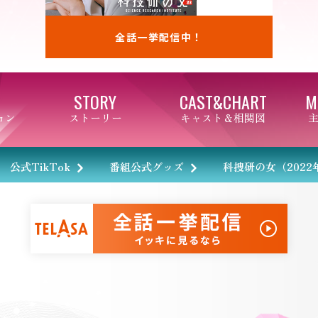
全話一挙配信中！
STORY
CAST&CHART
M
ョン
ストーリー
キャスト＆相関図
公式TikTok
番組公式グッズ
科捜研の女（2022