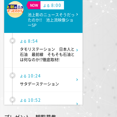
8:00
NOW
よる
池上彰のニュースそうだっ
たのか!! 池上流映像ショ
ーSP
8:54
よる
タモリステーション 日本人と
石油 最前線 そもそも石油と
は何なのか!?徹底取材!
10:24
よる
サタデーステーション
10:52
よる
私の幸福時間