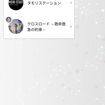
タモリステーション
2:30
深夜
花織さんは転生しても喧嘩がし
5
たい【ANiMAZiNG!!!】 #5
クロスロード ～救命救
急の約束～
3:00
深夜
上田ちゃんネル 楽屋トークを
覗き見!芸人たちの座持ちがい
い話
3:30
深夜
テラサってる? EXOシウミン
主演『ホ食堂～時空を超えた恋
のシェフ』第1話・前編