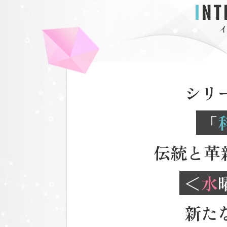
IN
シリ
「
伝統と革
＜
水
新た