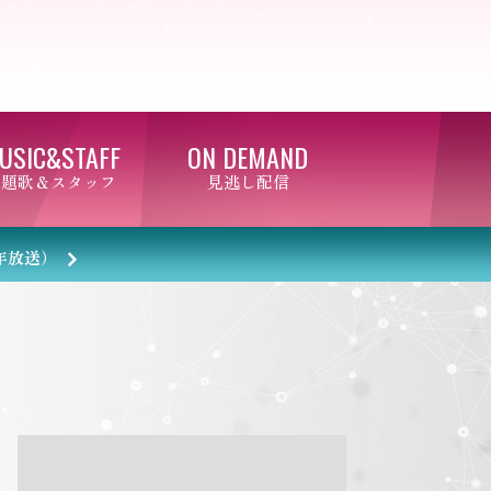
1:30
午後
八村塁スペシャルマッチ
BLACK SAMURAI SUMMIT
3:30
午後
USIC&STAFF
ON DEMAND
なにわ男子の逆転男子 高橋恭
主題歌＆スタッフ
見逃し配信
平の休日に密着!呼び出した仲
良しのある人とは!?
年放送）
4:00
午後
バチバチSTAR
4:30
午後
クレヨンしんちゃん 【スワン
ボート伝説だゾ】