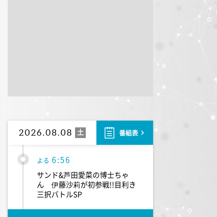
5:00
午後
ドラえもん 【ウラメシズキ
ン】ほか
5:30
午後
ANNスーパーJチャンネル
6:00
よる
人生の楽園 夏の1時間!ふるさ
と大好きスペシャル
土
2026.08.08
番組表
6:56
よる
サンド&芦田愛菜の博士ちゃ
ん 伊藤沙莉が初参戦!!目利き
三択バトルSP