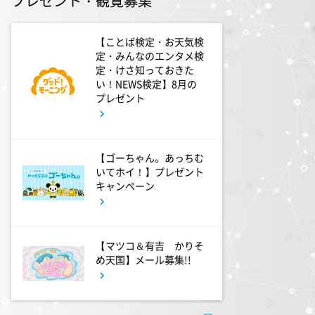
プレゼント・観覧募集
10:56
よる
港時間
【ことば検定・お天気検
定・みんなのエンタメ検
定・けさ知っておきた
11:00
い！NEWS検定】8月の
よる
プレゼント
熱闘甲子園 涙は、強さにな
る。
【ゴーちゃん。あっちむ
11:30
よる
いてホイ！】プレゼント
夏色の雲が恋と嵐をまきおこ
キャンペーン
す #5
0:00
深夜
【マツコ＆有吉 かりそ
め天国】メール募集!!
天幕のジャードゥーガル
#7【イマニメーション】