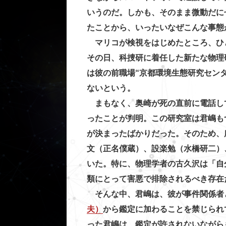
いうのだ。しかも、そのまま微動だに
たことから、いったいなぜこんな事態
マリコが検視をはじめたところ、ひ
その日、科捜研に着任した新たな物理
は彼の前職場“京都環境生態研究センタ
ないという。
まもなく、奥崎が死の直前に電話して
ったことが判明。この研究室は君嶋も
が決まったばかりだった。そのため、
文（正名僕蔵）、設楽勉（水橋研二）
いた。特に、物理学者の古久沢は「自
類にとって害悪で排除されるべき存在
そんな中、君嶋は、彼が事件関係者
夫）
から鑑定に加わることを禁じられ
った君嶋は、鑑定が許されないながら