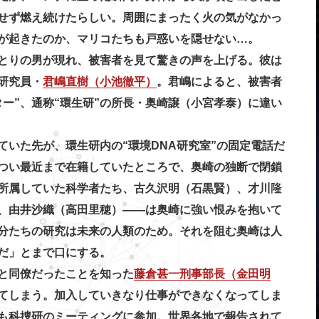
せず燃え続けたらしい。周囲にまったく火の気がなかっ
が起きたのか、マリコたちも戸惑いを隠せない…。
とりの男が現れ、被害者を見て驚きの声を上げる。彼は
研究員・
君嶋直樹（小池徹平）
。君嶋によると、被害者
ー”、通称“環生研”の所長・奥崎譲（小宮孝泰）に違い
いた先が、環生研内の“環境DNA研究室”の固定電話だ
つい最近まで在籍していたところで、奥崎の独断で閉鎖
所属していた科学者たち、古久沢明（石黒賢）、才川隆
、由井沙織（高田里穂）――は奥崎に強い恨みを抱いて
分たちの研究は未来の人類のため。それを阻む奥崎は人
だ」とまで口にする。
と同僚だったことを知った
藤倉甚一刑事部長（金田明
てしまう。加入していきなり仕事ができなくなってしま
も科捜研のミーティングに参加。世界各地で報告されて