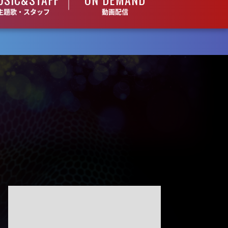
And One
主題歌・スタッフ
動画配信
11:45
よる
アメトーーク! CLUB配信で見
られる懐かし回&傑作回
0:45
深夜
見取り図じゃん 【1人で見
て】小声の会…アノ人が退場で
す
1:15
深夜
あざとくて何が悪いの? 令和
最新!男女の出会いの場「相席
ラウンジ」に潜入調査!
1:50
深夜