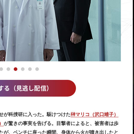
する（見逃し配信）
せが科捜研に入った。駆けつけた
榊マリコ（沢口靖子）
）
が驚きの事実を告げる。目撃者によると、被害者は歩
たが、ベンチに座った瞬間、身体から火が噴き出したと