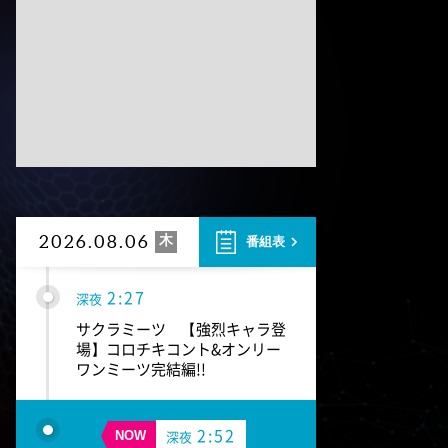
テレ朝サマフェスナビ
1:52
深夜
全力坂
1:57
深夜
FRUITS ZIPPERのNEW
KAWAIIってしてよ?
2026.08.06
木
番組表
2:27
深夜
サクラミーツ 【強烈キャラ登
場】コロチキコント&オンリー
ワンミーツ完結編!!
2:52
深夜
NOW