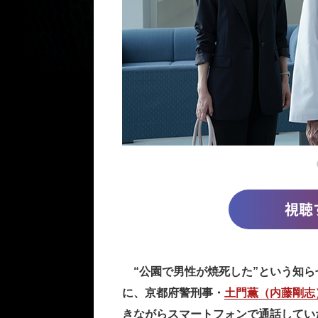
視聴
“公園で男性が焼死した”という知ら
に、京都府警刑事・
土門薫（内藤剛志
きながらスマートフォンで通話してい