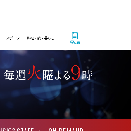
相葉ヒロミのお困りですカ
ー? 2時間SP
9:00
よる
大空港～GATE24～ #3
スポーツ
料理・旅・暮らし
番組表
9:54
よる
報道ステーション 台風13号
が沖縄直撃へ…熊本でも雨風に
対策急務
11:10
よる
熱闘甲子園 涙は、強さにな
る。
11:40
よる
USIC&STAFF
ON DEMAND