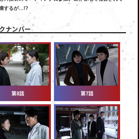
摘するが…!?
クナンバー
第8話
第7話