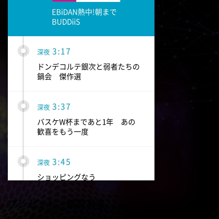
EBiDAN熱中!朝まで
BUDDiiS
3:17
深夜
ドンデコルテ銀次と弱者たちの
鍋会 傑作選
3:37
深夜
バスケW杯まであと1年 あの
歓喜をもう一度
3:45
深夜
ショッピングなう
プレゼント・観覧募集