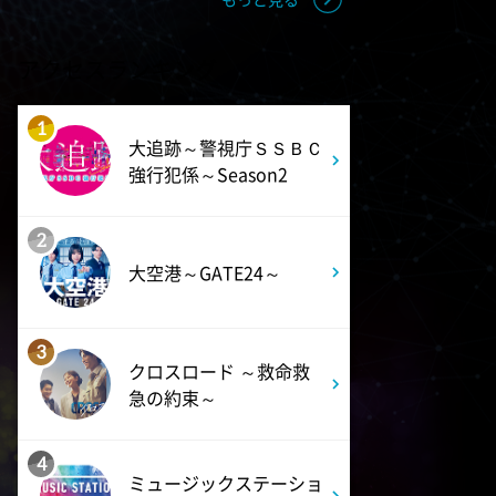
アクセスランキング
1
大追跡～警視庁ＳＳＢＣ
強行犯係～Season2
2
大空港～GATE24～
3
クロスロード ～救命救
急の約束～
4
ミュージックステーショ