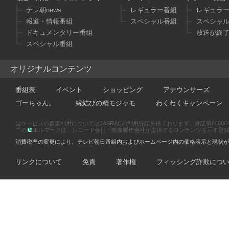
テレ朝news
レギュラー番組
レギュラ
報道・情報番組
スペシャル番組
スペシャ
ドキュメンタリー番組
放送が終
スペシャル番組
オリジナルコンテンツ
番組表
イベント
ショッピング
アナウンサーズ
ゴーちゃん。
縁結びの精モジャモ
わくわくキャンペーン
当サービスの音楽利用についてはJASRACの利用許諾を得ております。許諾第66886470
この
エルマークは、レコード会社・映像製作会社が提供するコンテンツを示す登録商標です
消費税率の変更により、テレビ朝日番組内およびホームページ内の価格表示と現状が
リンクについて
免責
著作権
フィッシング詐欺につ