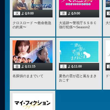
火
よる9:00
水
よる9:00
クロスロード 〜救命救急
大追跡〜警視庁ＳＳＢＣ
大
の約束〜
強行犯係〜Season2
金
よる11:15
土
よる11:00
名探偵のままでいて
夏色の雲が恋と嵐をまき
ド
おこす