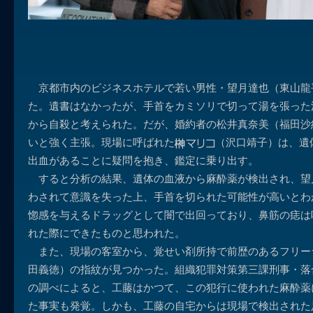
京都市内のビジネスホテルで若い男性・望月達也（東山龍
た。遺書はなかったが、手首をカミソリで切って湯を張った
から自殺と考えられた。だが、婚約者の松井真奈美（福田沙
いと強く主張。現場に呼ばれた
（沢口靖子）は、遺
出血があることに疑問を抱き、鑑定に乗り出す。
すると分析の結果、遺体の血液から麻酔薬が検出され、望
わされて意識を失った上、手首を切られた可能性が高いとわ
惚感を与えるドラッグとして闇で出回っており、鼻筋の痣は
れた際にできたものと思われた。
また、現場の客室から、覚せい剤所持で前歴のあるフリー
田義徳）の指紋が見つかった。組織犯罪対策第三課刑事・落
の調べによると、工藤はかつて、この犯行に使われた麻酔薬
た事実も発覚。しかも、工藤の自宅からは現場で検出された