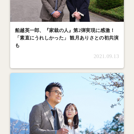
船越英一郎、『家栽の人』第2弾実現に感激！
「素直にうれしかった」 観月ありさとの初共演
も
2021.09.13