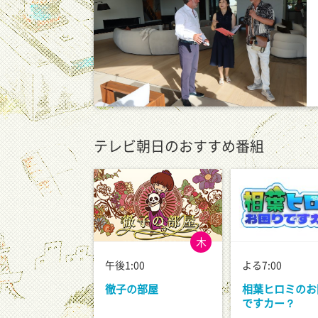
テレビ朝日のおすすめ番組
木
午後1:00
よる7:00
徹子の部屋
相葉ヒロミのお
ですカー？