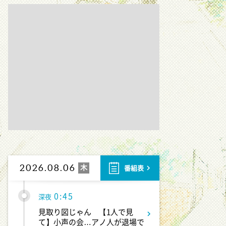
対策急務
11:10
よる
熱闘甲子園 涙は、強さにな
る。
11:40
よる
And One
11:45
よる
アメトーーク! CLUB配信で見
られる懐かし回&傑作回
木
2026.08.06
番組表
0:45
深夜
見取り図じゃん 【1人で見
て】小声の会…アノ人が退場で