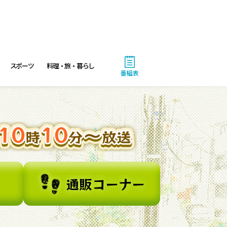
4:48
午後
スーパーJチャンネル 井澤健
太朗と森山みなみが<ニュース
のハテナ>を深掘り
スポーツ
料理・旅・暮らし
番組表
7:00
よる
相葉ヒロミのお困りですカ
ー? 2時間SP
9:00
よる
大空港～GATE24～ #3
通販コーナー
9:54
よる
報道ステーション 台風13号
が沖縄直撃へ…熊本でも雨風に