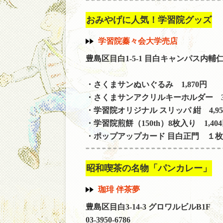
おみやげに人気！学習院グッズ
学習院蓁々会大学売店
豊島区目白1-5-1 目白キャンパス内輔
・さくまサンぬいぐるみ 1,870円
・さくまサンアクリルキーホルダー 3
・学習院オリジナル スリッパ 紺 4,95
・学習院煎餅（150th）8枚入り 1,40
・ポップアップカード 目白正門 １枚 
昭和喫茶の名物「パンカレー」
珈琲 伴茶夢
豊島区目白3-14-3 グロワルビルB1F
03-3950-6786