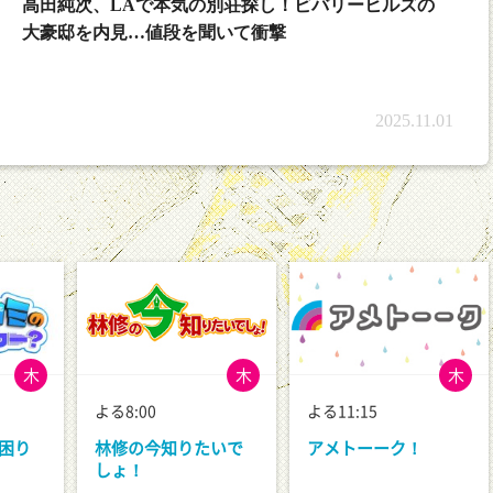
高田純次、LAで本気の別荘探し！ビバリーヒルズの
大豪邸を内見…値段を聞いて衝撃
2025.11.01
木
木
木
よる8:00
よる11:15
困り
林修の今知りたいで
アメトーーク！
しょ！