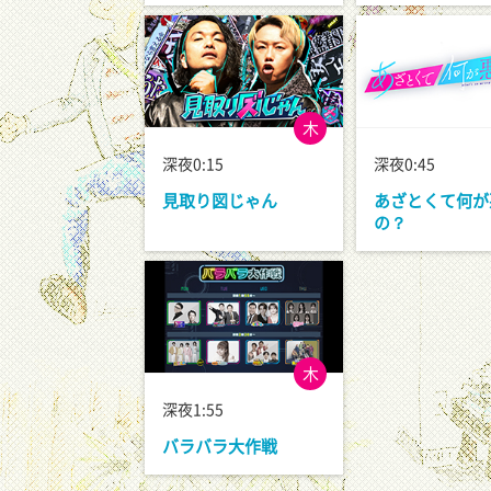
木
深夜0:15
深夜0:45
見取り図じゃん
あざとくて何が
の？
木
深夜1:55
バラバラ大作戦