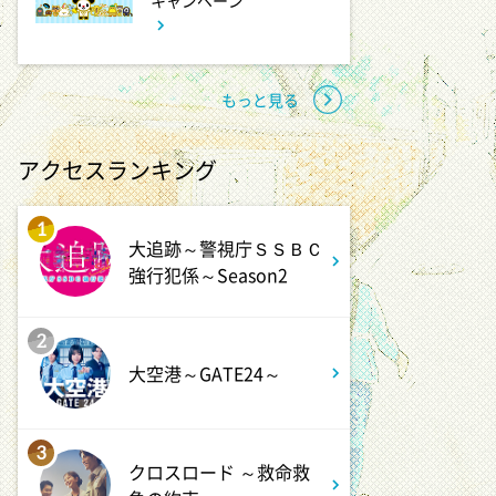
キャンペーン
バスケW杯まであと1年 あの
歓喜をもう一度
3:45
もっと見る
深夜
ショッピングなう
アクセスランキング
1
大追跡～警視庁ＳＳＢＣ
強行犯係～Season2
2
大空港～GATE24～
3
クロスロード ～救命救