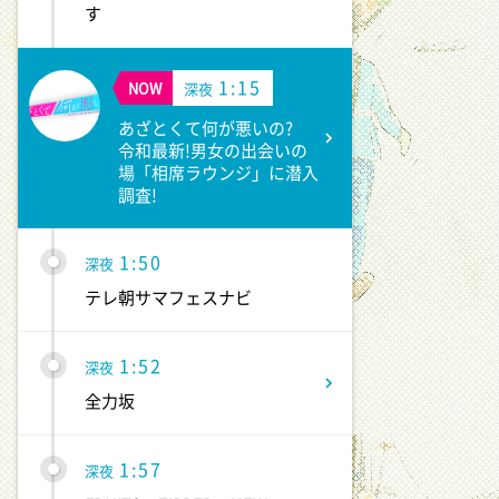
す
1:15
NOW
深夜
あざとくて何が悪いの?
令和最新!男女の出会いの
場「相席ラウンジ」に潜入
調査!
1:50
深夜
テレ朝サマフェスナビ
1:52
深夜
全力坂
1:57
深夜