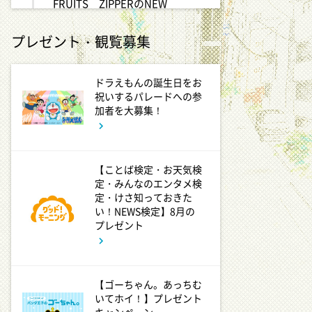
FRUITS ZIPPERのNEW
KAWAIIってしてよ?
プレゼント・観覧募集
2:27
深夜
サクラミーツ 【強烈キャラ登
ドラえもんの誕生日をお
場】コロチキコント&オンリー
祝いするパレードへの参
ワンミーツ完結編!!
加者を大募集！
2:52
深夜
【ことば検定・お天気検
EBiDAN熱中!朝までBUDDiiS
定・みんなのエンタメ検
定・けさ知っておきた
い！NEWS検定】8月の
3:17
深夜
プレゼント
ドンデコルテ銀次と弱者たちの
鍋会 傑作選
【ゴーちゃん。あっちむ
3:37
深夜
いてホイ！】プレゼント