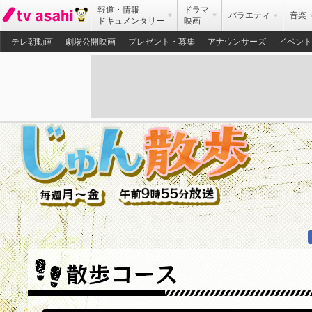
報道・情報
ドラマ
バラエティ
音楽
ドキュメンタリー
映画
テレ朝動画
劇場公開映画
プレゼント・募集
アナウンサーズ
イベント