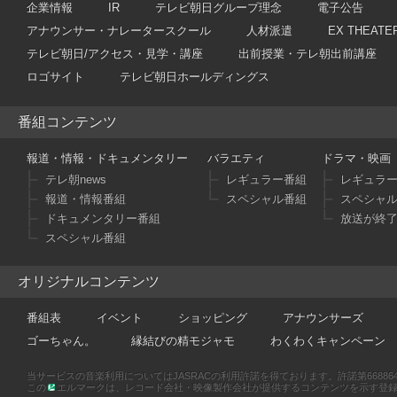
企業情報
IR
テレビ朝日グループ理念
電子公告
アナウンサー・ナレータースクール
人材派遣
EX THEATE
テレビ朝日/アクセス・見学・講座
出前授業・テレ朝出前講座
ロゴサイト
テレビ朝日ホールディングス
番組コンテンツ
報道・情報・ドキュメンタリー
バラエティ
ドラマ・映画
テレ朝news
レギュラー番組
レギュラ
報道・情報番組
スペシャル番組
スペシャ
ドキュメンタリー番組
放送が終
スペシャル番組
オリジナルコンテンツ
番組表
イベント
ショッピング
アナウンサーズ
ゴーちゃん。
縁結びの精モジャモ
わくわくキャンペーン
当サービスの音楽利用についてはJASRACの利用許諾を得ております。許諾第66886470
この
エルマークは、レコード会社・映像製作会社が提供するコンテンツを示す登録商標です