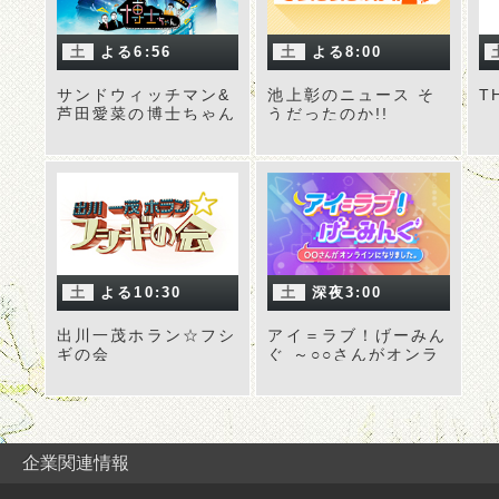
土
よる6:56
土
よる8:00
サンドウィッチマン&
池上彰のニュース そ
T
芦田愛菜の博士ちゃん
うだったのか!!
土
よる10:30
土
深夜3:00
出川一茂ホラン☆フシ
アイ＝ラブ！げーみん
ギの会
ぐ ～○○さんがオンラ
インになりました～
企業関連情報