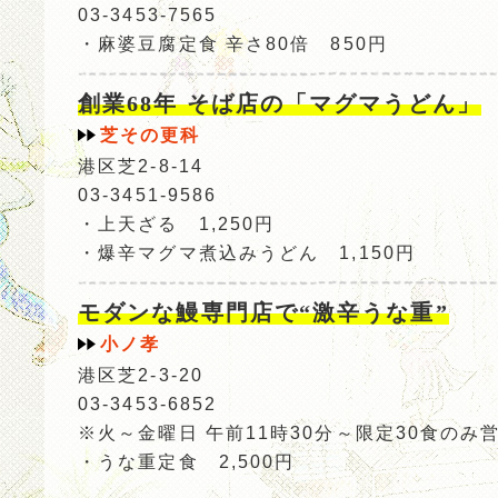
03-3453-7565
・麻婆豆腐定食 辛さ80倍 850円
創業68年 そば店の「マグマうどん」
芝その更科
港区芝2-8-14
03-3451-9586
・上天ざる 1,250円
・爆辛マグマ煮込みうどん 1,150円
モダンな鰻専門店で“激辛うな重”
小ノ孝
港区芝2-3-20
03-3453-6852
※火～金曜日 午前11時30分～限定30食のみ
・うな重定食 2,500円