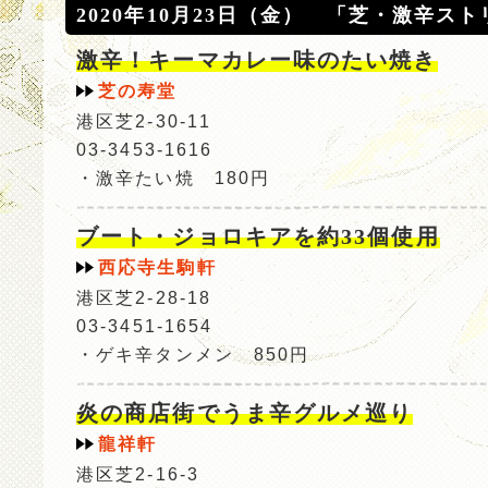
2020年10月23日（金） 「芝・激辛ス
激辛！キーマカレー味のたい焼き
芝の寿堂
港区芝2-30-11
03-3453-1616
・激辛たい焼 180円
ブート・ジョロキアを約33個使用
西応寺生駒軒
港区芝2-28-18
03-3451-1654
・ゲキ辛タンメン 850円
炎の商店街でうま辛グルメ巡り
龍祥軒
港区芝2-16-3