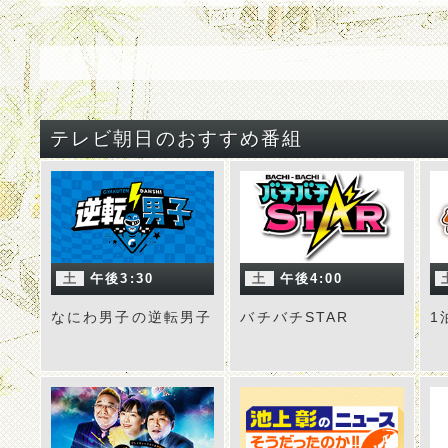
テレビ朝日のおすすめ番組
土
午後3:30
土
午後4:00
なにわ男子の逆転男子
バチバチSTAR
1