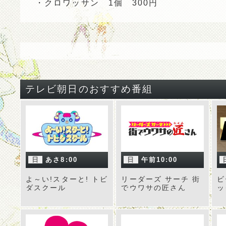
・クロワッサン 1個 300円
テレビ朝日のおすすめ番組
日
あさ8:00
日
午前10:00
よ～い!スターと! トビ
リーダーズ サーチ 街
ビ
ダスクール
でウワサの匠さん
ッ