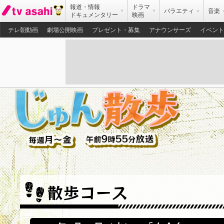
報道・情報
ドラマ
バラエティ
音楽
ドキュメンタリー
映画
テレ朝動画
劇場公開映画
プレゼント・募集
アナウンサーズ
イベント