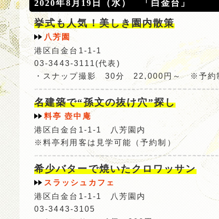
2020年8月19日（水） 「白金台」
挙式も人気！美しき園内散策
八芳園
港区白金台1-1-1
03-3443-3111(代表)
・スナップ撮影 30分 22,000円～ ※予約
名建築で“孫文の抜け穴”探し
料亭 壺中庵
港区白金台1-1-1 八芳園内
※料亭利用客は見学可能（予約制）
希少バターで焼いたクロワッサン
スラッシュカフェ
港区白金台1-1-1 八芳園内
03-3443-3105