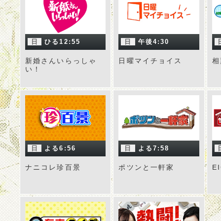
日
ひる12:55
日
午後4:30
新婚さんいらっしゃ
日曜マイチョイス
相
い！
日
よる6:56
日
よる7:58
ナニコレ珍百景
ポツンと一軒家
E