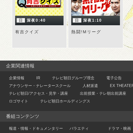
日
深夜0:40
日
深夜1:10
有吉クイズ
熱闘!Mリーグ
企業関連情報
企業情報
IR
テレビ朝日グループ理念
電子公告
アナウンサー・ナレータースクール
人材派遣
EX THEATE
テレビ朝日/アクセス・見学・講座
出前授業・テレ朝出前講座
ロゴサイト
テレビ朝日ホールディングス
番組コンテンツ
報道・情報・ドキュメンタリー
バラエティ
ドラマ・映画