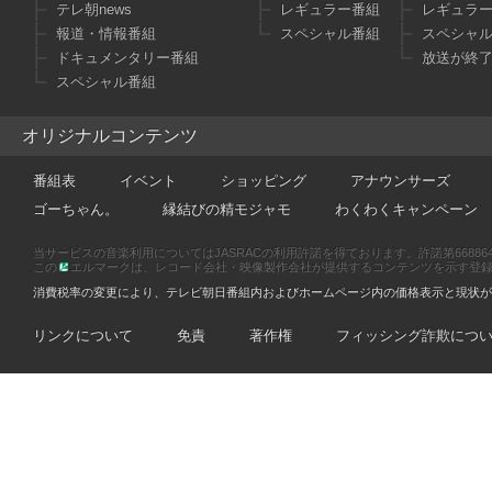
テレ朝news
レギュラー番組
レギュラ
報道・情報番組
スペシャル番組
スペシャ
ドキュメンタリー番組
放送が終
スペシャル番組
オリジナルコンテンツ
番組表
イベント
ショッピング
アナウンサーズ
ゴーちゃん。
縁結びの精モジャモ
わくわくキャンペーン
当サービスの音楽利用についてはJASRACの利用許諾を得ております。許諾第66886470
この
エルマークは、レコード会社・映像製作会社が提供するコンテンツを示す登録商標です
消費税率の変更により、テレビ朝日番組内およびホームページ内の価格表示と現状が
リンクについて
免責
著作権
フィッシング詐欺につ