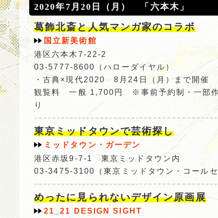
2020年7月20日（月） 「六本木」
葛飾北斎と人気マンガ家のコラボ
国立新美術館
港区六本木7-22-2
03-5777-8600（ハローダイヤル）
・古典×現代2020 8月24日（月）まで開催
観覧料 一般 1,700円 ※事前予約制・一部
り
東京ミッドタウンで芸術探し
ミッドタウン・ガーデン
港区赤坂9-7-1 東京ミッドタウン内
03-3475-3100（東京ミッドタウン・コール
めったに見られないデザイン原画展
21_21 DESIGN SIGHT