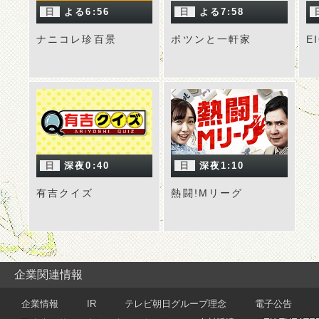
日
よる6:56
日
よる7:58
ナニコレ珍百景
ポツンと一軒家
E
日
深夜0:40
日
深夜1:10
有吉クイズ
熱闘!Mリーグ
企業関連情報
企業情報
IR
テレビ朝日グループ理念
電子公告