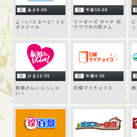
日
あさ8:00
日
午前10:00
よ～い!スターと! トビ
リーダーズ サーチ 街
ビ
ダスクール
でウワサの匠さん
ッ
日
ひる12:55
日
午後4:30
新婚さんいらっしゃ
日曜マイチョイス
相
い！