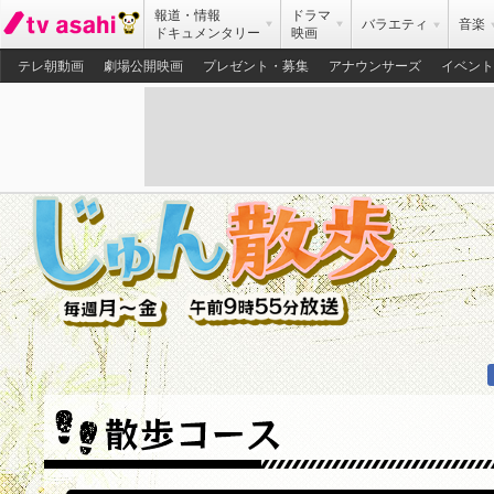
報道・情報
ドラマ
バラエティ
音楽
ドキュメンタリー
映画
テレ朝動画
劇場公開映画
プレゼント・募集
アナウンサーズ
イベント