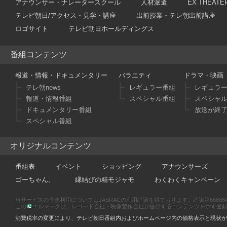
アナウンサー・ナレータースクール
人材派遣
EX THEATE
テレビ朝日/アクセス・見学・講座
出前授業・テレ朝出前講座
ロゴサイト
テレビ朝日ホールディングス
番組コンテンツ
報道・情報・ドキュメンタリー
バラエティ
ドラマ・映画
テレ朝news
レギュラー番組
レギュラ
報道・情報番組
スペシャル番組
スペシャ
ドキュメンタリー番組
放送が終
スペシャル番組
オリジナルコンテンツ
番組表
イベント
ショッピング
アナウンサーズ
ゴーちゃん。
縁結びの精モジャモ
わくわくキャンペーン
当サービスの音楽利用についてはJASRACの利用許諾を得ております。許諾第66886470
この
エルマークは、レコード会社・映像製作会社が提供するコンテンツを示す登録商標です
消費税率の変更により、テレビ朝日番組内およびホームページ内の価格表示と現状が