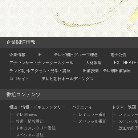
企業関連情報
企業情報
IR
テレビ朝日グループ理念
電子公告
アナウンサー・ナレータースクール
人材派遣
EX THEATE
テレビ朝日/アクセス・見学・講座
出前授業・テレ朝出前講座
ロゴサイト
テレビ朝日ホールディングス
番組コンテンツ
報道・情報・ドキュメンタリー
バラエティ
ドラマ・映画
テレ朝news
レギュラー番組
レギュラ
報道・情報番組
スペシャル番組
スペシャ
ドキュメンタリー番組
放送が終
スペシャル番組