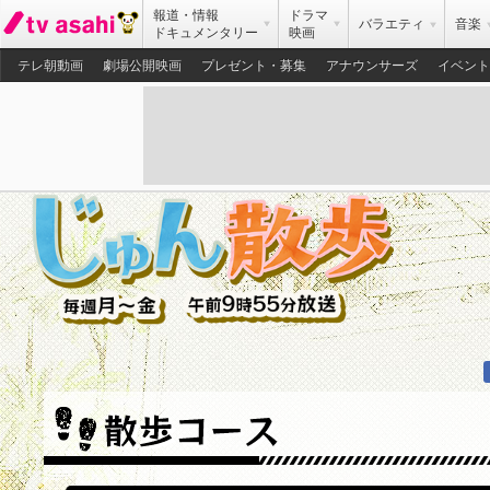
報道・情報
ドラマ
バラエティ
音楽
ドキュメンタリー
映画
テレ朝動画
劇場公開映画
プレゼント・募集
アナウンサーズ
イベント