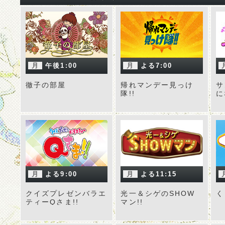
月
午後1:00
月
よる7:00
徹子の部屋
帰れマンデー見っけ
サ
隊!!
に
月
よる9:00
月
よる11:15
クイズプレゼンバラエ
光一＆シゲのSHOW
く
ティーQさま!!
マン!!