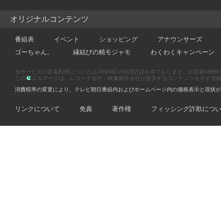
オリジナルコンテンツ
番組表
イベント
ショッピング
アナウンサーズ
ゴーちゃん。
縁結びの精モジャモ
わくわくキャンペーン
当サービスの音楽利用についてはJASRACの利用許諾を得ております。許諾第66886470
この
エルマークは、レコード会社・映像製作会社が提供するコンテンツを示す登録商標です
消費税率の変更により、テレビ朝日番組内およびホームページ内の価格表示と現状が
リンクについて
免責
著作権
フィッシング詐欺につ