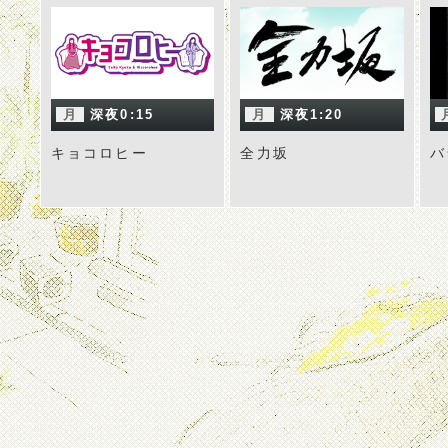
月
深夜0:15
月
深夜1:20
キョコロヒー
全力坂
バ