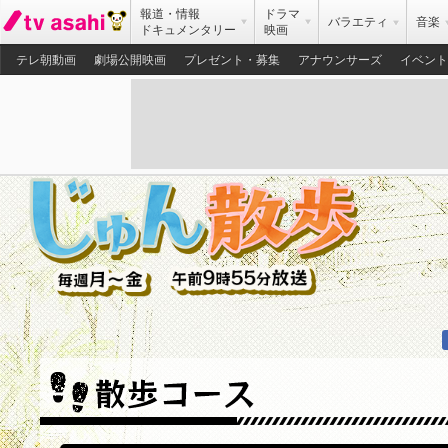
報道・情報
ドラマ
バラエティ
音楽
ドキュメンタリー
映画
テレ朝動画
劇場公開映画
プレゼント・募集
アナウンサーズ
イベント