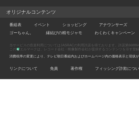
オリジナルコンテンツ
番組表
イベント
ショッピング
アナウンサーズ
ゴーちゃん。
縁結びの精モジャモ
わくわくキャンペーン
当サービスの音楽利用についてはJASRACの利用許諾を得ております。許諾第66886470
この
エルマークは、レコード会社・映像製作会社が提供するコンテンツを示す登録商標です
消費税率の変更により、テレビ朝日番組内およびホームページ内の価格表示と現状が
リンクについて
免責
著作権
フィッシング詐欺につ