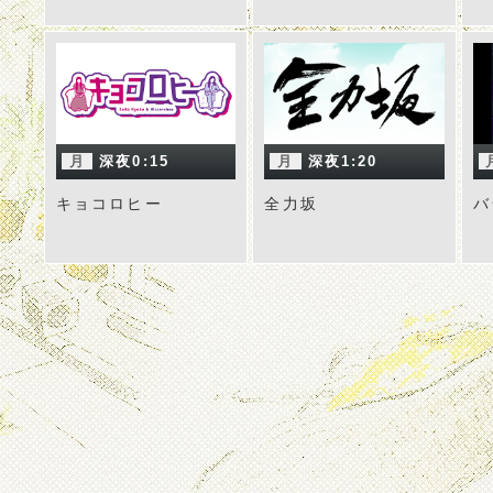
月
深夜0:15
月
深夜1:20
キョコロヒー
全力坂
バ