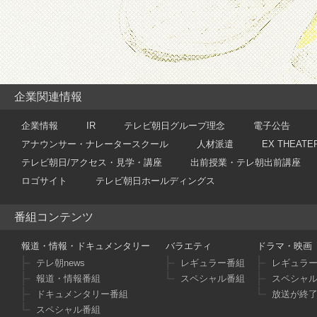
企業関連情報
企業情報
IR
テレビ朝日グループ理念
電子公告
アナウンサー・ナレータースクール
人材派遣
EX THEATE
テレビ朝日/アクセス・見学・講座
出前授業・テレ朝出前講座
ロゴサイト
テレビ朝日ホールディングス
番組コンテンツ
報道・情報・ドキュメンタリー
バラエティ
ドラマ・映画
テレ朝news
レギュラー番組
レギュラ
報道・情報番組
スペシャル番組
スペシャ
ドキュメンタリー番組
放送が終
スペシャル番組