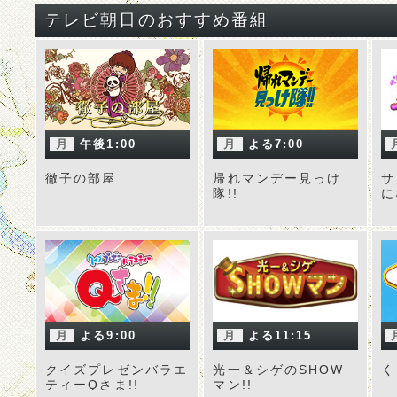
テレビ朝日のおすすめ番組
月
午後1:00
月
よる7:00
徹子の部屋
帰れマンデー見っけ
サ
隊!!
に
月
よる9:00
月
よる11:15
クイズプレゼンバラエ
光一＆シゲのSHOW
く
ティーQさま!!
マン!!