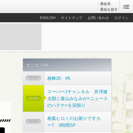
番組表
番組を探す
ENGLISH
サイトマップ
お問い合わせ
ログイン
オンエア中
相棒20 #5
15:50
スーパーJチャンネル 井澤健
太朗と森山みなみが<ニュース
16:48
のハテナ>を深掘り
散歩コース
相葉ヒロミのお困りですカ
19:00
ー? 2時間SP