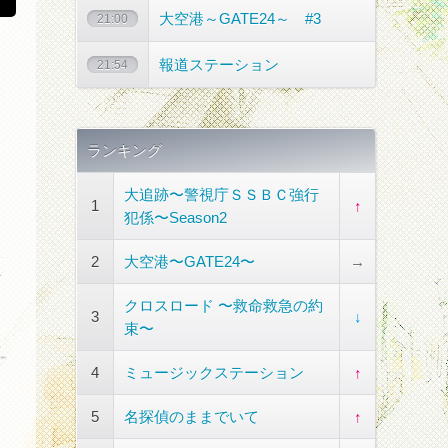
大空港～GATE24～ #3
21:00
報道ステーション
21:54
ランキング
大追跡〜警視庁ＳＳＢＣ強行
1
↑
犯係〜Season2
2
大空港〜GATE24〜
→
クロスロード 〜救命救急の約
3
↓
束〜
4
ミュージックステーション
↑
5
名探偵のままでいて
↑