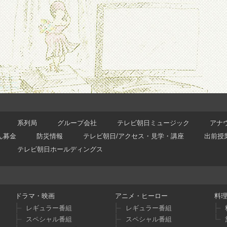
系列局
グループ会社
テレビ朝日ミュージック
アナ
ん募金
防災情報
テレビ朝日/アクセス・見学・講座
出前授
テレビ朝日ホールディングス
ドラマ・映画
アニメ・ヒーロー
料
レギュラー番組
レギュラー番組
スペシャル番組
スペシャル番組