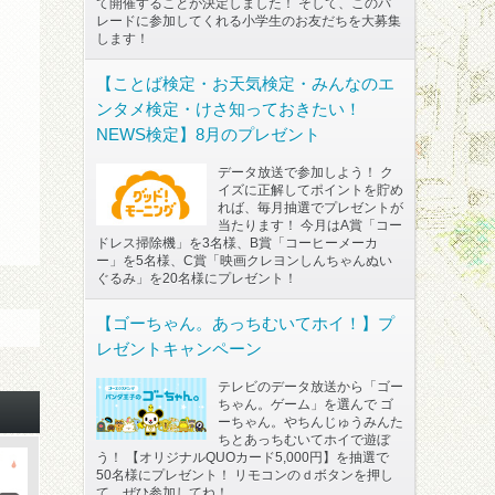
て開催することが決定しました！ そして、このパ
レードに参加してくれる小学生のお友だちを大募集
します！
【ことば検定・お天気検定・みんなのエ
ンタメ検定・けさ知っておきたい！
NEWS検定】8月のプレゼント
データ放送で参加しよう！ ク
イズに正解してポイントを貯め
れば、毎月抽選でプレゼントが
当たります！ 今月はA賞「コー
ドレス掃除機」を3名様、B賞「コーヒーメーカ
ー」を5名様、C賞「映画クレヨンしんちゃんぬい
ぐるみ」を20名様にプレゼント！
【ゴーちゃん。あっちむいてホイ！】プ
レゼントキャンペーン
テレビのデータ放送から「ゴー
ちゃん。ゲーム」を選んで ゴ
ーちゃん。やちんじゅうみんた
ちとあっちむいてホイで遊ぼ
う！ 【オリジナルQUOカード5,000円】を抽選で
50名様にプレゼント！ リモコンのｄボタンを押し
て、ぜひ参加してね！