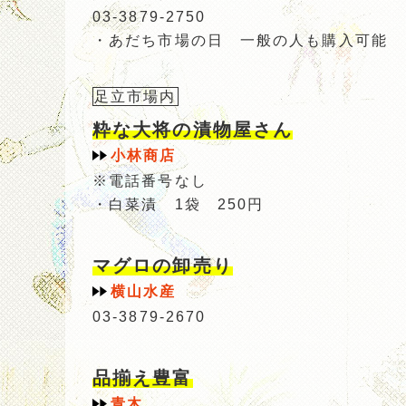
03-3879-2750
・あだち市場の日 一般の人も購入可能 
足立市場内
粋な大将の漬物屋さん
小林商店
※電話番号なし
・白菜漬 1袋 250円
マグロの卸売り
横山水産
03-3879-2670
品揃え豊富
青木