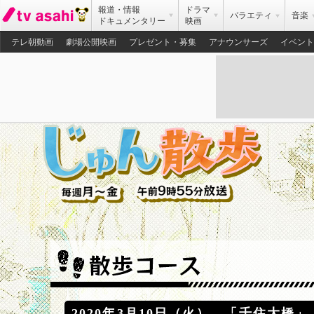
報道・情報
ドラマ
バラエティ
音楽
ドキュメンタリー
映画
テレ朝動画
劇場公開映画
プレゼント・募集
アナウンサーズ
イベント
2020年3月10日（火） 「千住大橋」