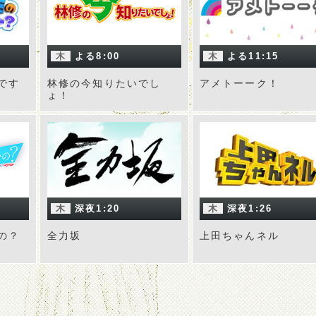
木
よる8:00
木
よる11:15
です
林修の今知りたいでし
アメトーーク！
ょ！
木
深夜1:20
木
深夜1:26
の？
全力坂
上田ちゃんネル