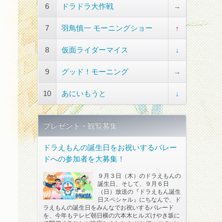
6
ドラドラ大作戦
→
7
羽鳥慎一 モーニングショー
↑
8
仮面ライダーマイス
↓
9
グッド！モーニング
→
10
あにいもうと
↓
プレゼント・観覧募集
ドラえもんの誕生日をお祝いするパレー
ドへの参加者を大募集！
９月３日（木）のドラえもんの
誕生日、そして、９月６日
（日）放送の『ドラえもん誕生
日スペシャル』にちなんで、ド
ラえもんの誕生日をみんなでお祝いするパレード
を、今年もテレビ朝日横の六本木ヒルズけやき坂に