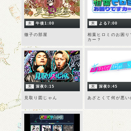
木
午後1:00
木
よる7:00
徹子の部屋
相葉ヒロミのお困り
カー？
木
深夜0:15
木
深夜0:45
見取り図じゃん
あざとくて何が悪い