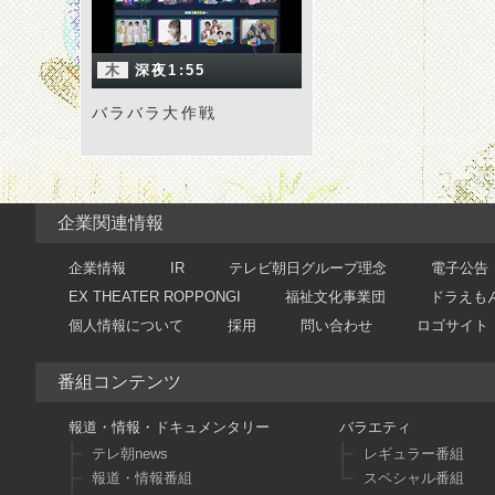
木
深夜1:55
バラバラ大作戦
企業関連情報
企業情報
IR
テレビ朝日グループ理念
電子公告
EX THEATER ROPPONGI
福祉文化事業団
ドラえも
個人情報について
採用
問い合わせ
ロゴサイト
番組コンテンツ
報道・情報・ドキュメンタリー
バラエティ
テレ朝news
レギュラー番組
報道・情報番組
スペシャル番組