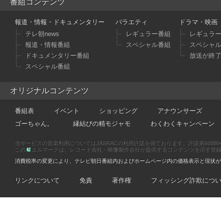
番組コンテンツ
報道・情報・ドキュメンタリー
バラエティ
ドラマ・映画
テレ朝news
レギュラー番組
レギュラ
報道・情報番組
スペシャル番組
スペシャ
ドキュメンタリー番組
放送が終
スペシャル番組
オリジナルコンテンツ
番組表
イベント
ショッピング
アナウンサーズ
ゴーちゃん。
縁結びの精モジャモ
わくわくキャンペーン
当サービスの音楽利用についてはJASRACの利用許諾を得ております。許諾第66886470
この
エルマークは、レコード会社・映像製作会社が提供するコンテンツを示す登録商標です
消費税率の変更により、テレビ朝日番組内およびホームページ内の価格表示と現状が
リンクについて
免責
著作権
フィッシング詐欺につ