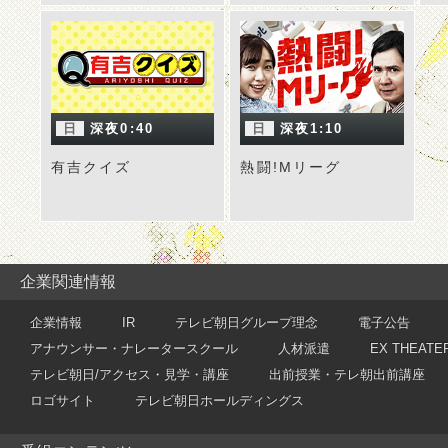
日
深夜0:40
日
深夜1:10
有吉クイズ
熱闘!Mリーグ
企業関連情報
企業情報
IR
テレビ朝日グループ理念
電子公告
アナウンサー・ナレータースクール
人材派遣
EX THEATE
テレビ朝日/アクセス・見学・講座
出前授業・テレ朝出前講座
ロゴサイト
テレビ朝日ホールディングス