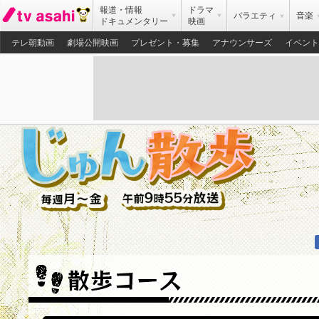
報道・情報
ドラマ
バラエティ
音楽
ドキュメンタリー
映画
テレ朝動画
劇場公開映画
プレゼント・募集
アナウンサーズ
イベント