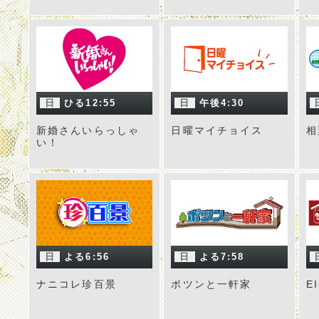
日
ひる12:55
日
午後4:30
新婚さんいらっしゃ
日曜マイチョイス
相
い！
日
よる6:56
日
よる7:58
ナニコレ珍百景
ポツンと一軒家
E