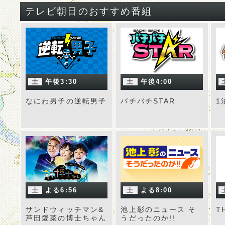
テレビ朝日のおすすめ番組
土
午後3:30
土
午後4:00
なにわ男子の逆転男子
バチバチSTAR
1
土
よる6:56
土
よる8:00
サンドウィッチマン&
池上彰のニュース そ
T
芦田愛菜の博士ちゃん
うだったのか!!