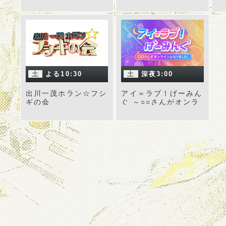
土
よる10:30
土
深夜3:00
出川一茂ホラン☆フシ
アイ＝ラブ！げーみん
ギの会
ぐ ～○○さんがオンラ
インになりました～