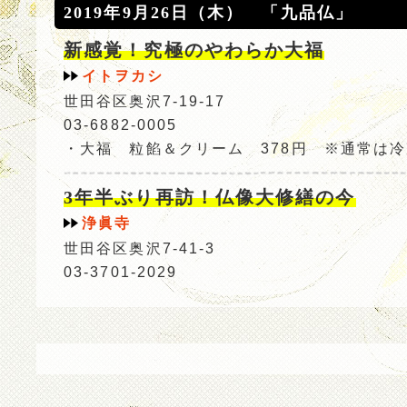
2019年9月26日（木） 「九品仏」
新感覚！究極のやわらか大福
イトヲカシ
世田谷区奥沢7-19-17
03-6882-0005
・大福 粒餡＆クリーム 378円 ※通常は
3年半ぶり再訪！仏像大修繕の今
浄眞寺
世田谷区奥沢7-41-3
03-3701-2029