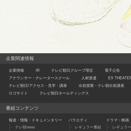
企業関連情報
企業情報
IR
テレビ朝日グループ理念
電子公告
アナウンサー・ナレータースクール
人材派遣
EX THEATE
テレビ朝日/アクセス・見学・講座
出前授業・テレ朝出前講座
ロゴサイト
テレビ朝日ホールディングス
番組コンテンツ
報道・情報・ドキュメンタリー
バラエティ
ドラマ・映画
テレ朝news
レギュラー番組
レギュラ