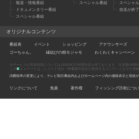
報道・情報番組
スペシャル番組
スペシャ
ドキュメンタリー番組
放送が終
スペシャル番組
オリジナルコンテンツ
番組表
イベント
ショッピング
アナウンサーズ
ゴーちゃん。
縁結びの精モジャモ
わくわくキャンペーン
当サービスの音楽利用についてはJASRACの利用許諾を得ております。許諾第66886470
この
エルマークは、レコード会社・映像製作会社が提供するコンテンツを示す登録商標です
消費税率の変更により、テレビ朝日番組内およびホームページ内の価格表示と現状が
リンクについて
免責
著作権
フィッシング詐欺につ