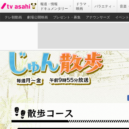
報道・情報
ドラマ
バラエティ
音楽
ドキュメンタリー
映画
テレ朝動画
劇場公開映画
プレゼント・募集
アナウンサーズ
イベント