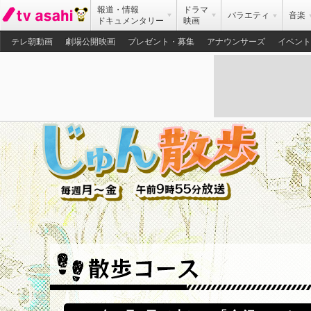
報道・情報
ドラマ
バラエティ
音楽
ドキュメンタリー
映画
テレ朝動画
劇場公開映画
プレゼント・募集
アナウンサーズ
イベント