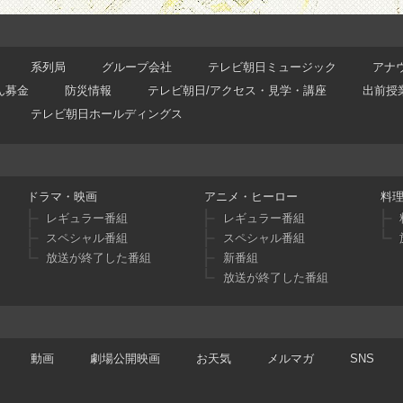
系列局
グループ会社
テレビ朝日ミュージック
アナ
ん募金
防災情報
テレビ朝日/アクセス・見学・講座
出前授
テレビ朝日ホールディングス
ドラマ・映画
アニメ・ヒーロー
料
レギュラー番組
レギュラー番組
スペシャル番組
スペシャル番組
放送が終了した番組
新番組
放送が終了した番組
動画
劇場公開映画
お天気
メルマガ
SNS