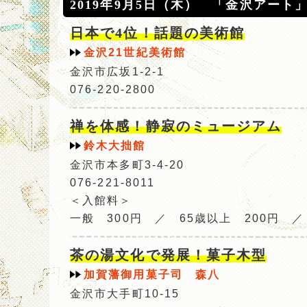
2019年9月5日（木） 「金沢アート
日本で4位！話題の美術館
金沢21世紀美術館
金沢市広坂1-2-1
076-220-2800
禅を体感！静寂のミュージアム
鈴木大拙館
金沢市本多町3-4-20
076-221-8011
＜入館料＞
一般 300円 ／ 65歳以上 200円 
茶の湯文化で発展！菓子木型
加賀藩御用菓子司 森八
金沢市大手町10-15