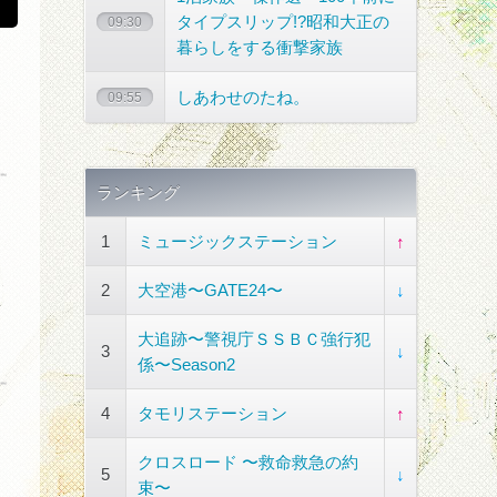
タイプスリップ!?昭和大正の
09:30
暮らしをする衝撃家族
しあわせのたね。
09:55
ランキング
1
ミュージックステーション
↑
2
大空港〜GATE24〜
↓
大追跡〜警視庁ＳＳＢＣ強行犯
3
↓
係〜Season2
4
タモリステーション
↑
クロスロード 〜救命救急の約
5
↓
束〜