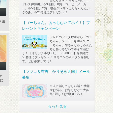
当たります！ 今月はA賞「コー
ドレス掃除機」を3名様、B賞「コーヒーメーカ
ー」を5名様、C賞「映画クレヨンしんちゃんぬい
ぐるみ」を20名様にプレゼント！
芦田
【ゴーちゃん。あっちむいてホイ！】プ
レゼントキャンペーン
テレビのデータ放送から「ゴー
ちゃん。ゲーム」を選んで ゴ
ーちゃん。やちんじゅうみんた
ちとあっちむいてホイで遊ぼ
う！ 【オリジナルQUOカード5,000円】を抽選で
50名様にプレゼント！ リモコンのｄボタンを押し
て、ぜひ参加してね！
【マツコ＆有吉 かりそめ天国】メール
ぐ
募集!!
ンに
２人に話してほしい話 〜情報
やお悩み、お怒りなど〜大募
集!! 詳しくは番組HPへ!!
もっと見る