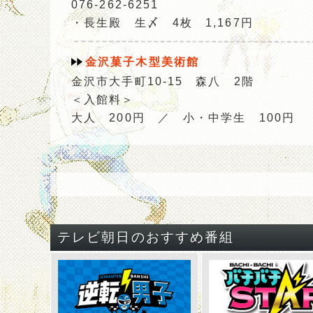
076-262-6251
・長生殿 生〆 4枚 1,167円
金沢菓子木型美術館
金沢市大手町10-15 森八 2階
＜入館料＞
大人 200円 ／ 小・中学生 100円
テレビ朝日のおすすめ番組