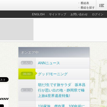
番組表
番組を探す
ENGLISH
サイトマップ
お問い合わせ
ログイン
オンエア中
ANNニュース
05:50
グッド!モーニング
06:00
朝だ!生です旅サラダ 坂本昌
行が思い出の地・静岡県で極
散歩コース
08:00
上旅&世界遺産特集!
1泊家族 傑作選 100年前に