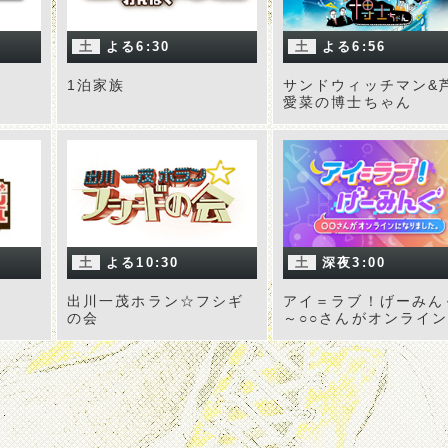
土
よる6:30
土
よる6:56
1泊家族
サンドウィッチマン&
愛菜の博士ちゃん
土
よる10:30
土
深夜3:00
出川一茂ホラン☆フシギ
アイ＝ラブ！げーみん
の会
～○○さんがオンライ
なりました～