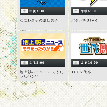
土
午後3:30
土
午後4:00
なにわ男子の逆転男子
バチバチSTAR
土
よる8:00
土
よる10:00
池上彰のニュース そうだ
THE世代感
ったのか!!