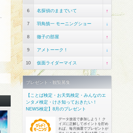
6
名探偵のままでいて
↑
7
羽鳥慎一 モーニングショー
↓
8
徹子の部屋
↑
9
アメトーーク！
↓
10
仮面ライダーマイス
↑
プレゼント・観覧募集
【ことば検定・お天気検定・みんなのエ
ンタメ検定・けさ知っておきたい！
NEWS検定】8月のプレゼント
データ放送で参加しよう！ ク
イズに正解してポイントを貯め
れば、毎月抽選でプレゼントが