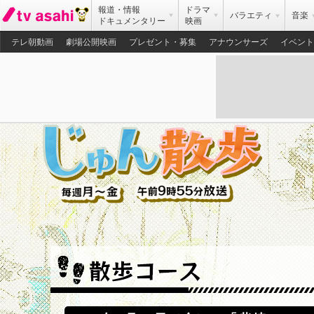
報道・情報
ドラマ
バラエティ
音楽
ドキュメンタリー
映画
テレ朝動画
劇場公開映画
プレゼント・募集
アナウンサーズ
イベント