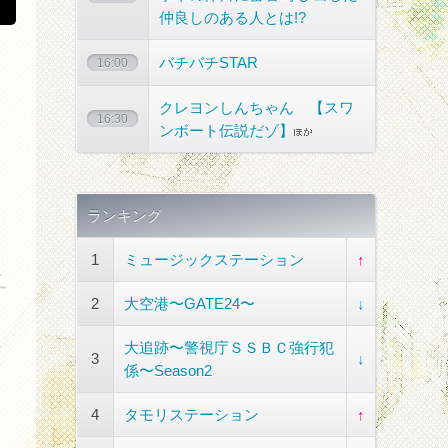
仲良しのある人とは!?
バチバチSTAR
16:00
クレヨンしんちゃん 【スワ
16:30
ンボート伝説だゾ】
ランキング
1
ミュージックステーション
↑
2
大空港〜GATE24〜
↓
大追跡〜警視庁ＳＳＢＣ強行犯
3
↓
係〜Season2
4
タモリステーション
↑