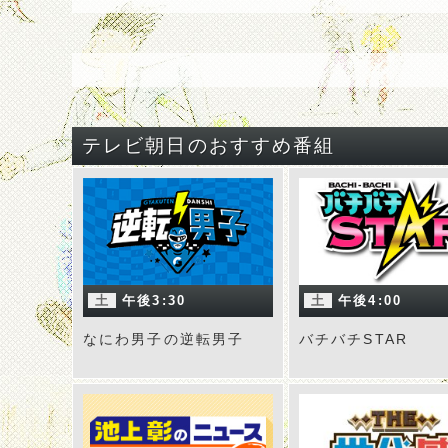
テレビ朝日のおすすめ番組
土
午後3:30
土
午後4:00
なにわ男子の逆転男子
バチバチSTAR