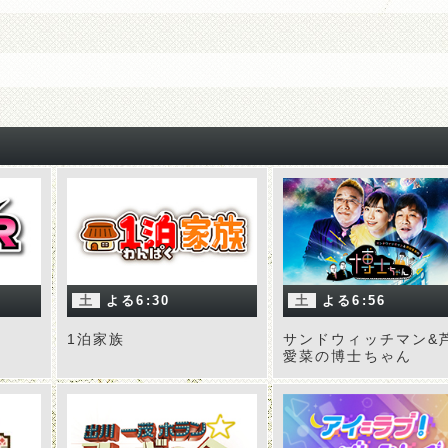
土
よる6:30
土
よる6:56
1泊家族
サンドウィッチマン&
愛菜の博士ちゃん