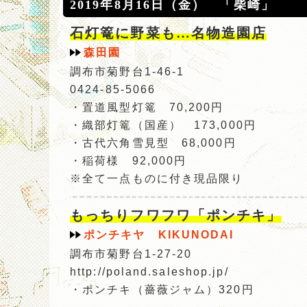
2019年8月16日（金） 「柴崎」
石灯篭に野菜も…名物造園店
森田園
調布市菊野台1-46-1
0424-85-5066
・置道風型灯篭 70,200円
・織部灯篭（国産） 173,000円
・古代六角雪見型 68,000円
・稲荷様 92,000円
※全て一点ものに付き現品限り
もっちりフワフワ「ポンチキ」
ポンチキヤ KIKUNODAI
調布市菊野台1-27-20
http://poland.saleshop.jp/
・ポンチキ（薔薇ジャム）320円