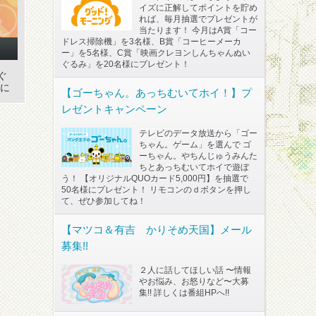
イズに正解してポイントを貯め
れば、毎月抽選でプレゼントが
当たります！ 今月はA賞「コー
ドレス掃除機」を3名様、B賞「コーヒーメーカ
ー」を5名様、C賞「映画クレヨンしんちゃんぬい
ぐるみ」を20名様にプレゼント！
ぐ
ンに
【ゴーちゃん。あっちむいてホイ！】プ
レゼントキャンペーン
テレビのデータ放送から「ゴー
ちゃん。ゲーム」を選んで ゴ
ーちゃん。やちんじゅうみんた
ちとあっちむいてホイで遊ぼ
う！ 【オリジナルQUOカード5,000円】を抽選で
50名様にプレゼント！ リモコンのｄボタンを押し
て、ぜひ参加してね！
【マツコ＆有吉 かりそめ天国】メール
募集!!
２人に話してほしい話 〜情報
やお悩み、お怒りなど〜大募
集!! 詳しくは番組HPへ!!