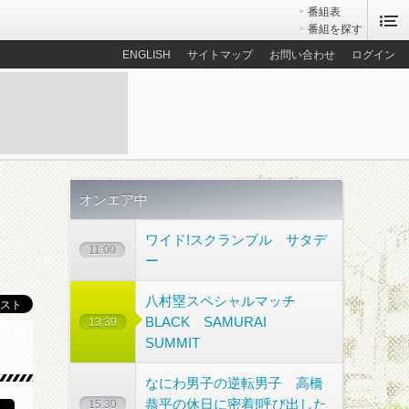
番組表
番組を探す
ENGLISH
サイトマップ
お問い合わせ
ログイン
オンエア中
ワイド!スクランブル サタデ
11:00
ー
八村塁スペシャルマッチ
BLACK SAMURAI
13:30
SUMMIT
散歩コース
なにわ男子の逆転男子 高橋
恭平の休日に密着!呼び出した
15:30