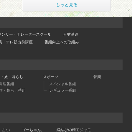
もっと見る
ウンサー・ナレータースクール
人材派遣
業・テレ朝出前講座
番組向上への取組み
理・旅・暮らし
スポーツ
音楽
料理番組
スペシャル番組
旅・暮らし番組
レギュラー番組
占い
ゴーちゃん。
縁結びの精モジャモ