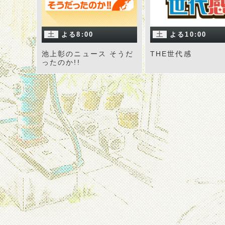
土
よる8:00
土
よる10:00
池上彰のニュース そうだ
THE世代感
ったのか!!