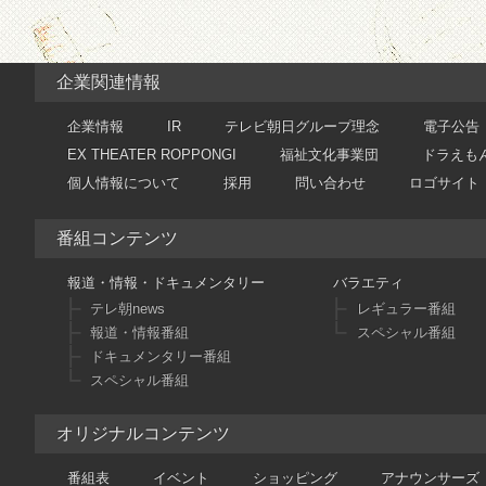
企業関連情報
企業情報
IR
テレビ朝日グループ理念
電子公告
EX THEATER ROPPONGI
福祉文化事業団
ドラえも
個人情報について
採用
問い合わせ
ロゴサイト
番組コンテンツ
報道・情報・ドキュメンタリー
バラエティ
テレ朝news
レギュラー番組
報道・情報番組
スペシャル番組
ドキュメンタリー番組
スペシャル番組
オリジナルコンテンツ
番組表
イベント
ショッピング
アナウンサーズ