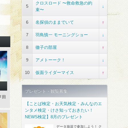
クロスロード 〜救命救急の約
5
↓
束〜
6
名探偵のままでいて
↑
7
羽鳥慎一 モーニングショー
↓
8
徹子の部屋
↑
9
アメトーーク！
↓
10
仮面ライダーマイス
↑
プレゼント・観覧募集
芦田
【ことば検定・お天気検定・みんなのエ
ンタメ検定・けさ知っておきたい！
NEWS検定】8月のプレゼント
データ放送で参加しよう！ ク