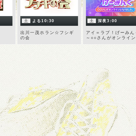
土
よる10:30
土
深夜3:00
出川一茂ホラン☆フシギ
アイ＝ラブ！げーみん
の会
～○○さんがオンライ
なりました～