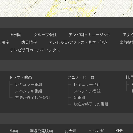
系列局
グループ会社
テレビ朝日ミュージック
アナ
ん募金
防災情報
テレビ朝日/アクセス・見学・講座
出前授
テレビ朝日ホールディングス
ドラマ・映画
アニメ・ヒーロー
料
レギュラー番組
レギュラー番組
スペシャル番組
スペシャル番組
放送が終了した番組
新番組
放送が終了した番組
動画
劇場公開映画
お天気
メルマガ
SNS