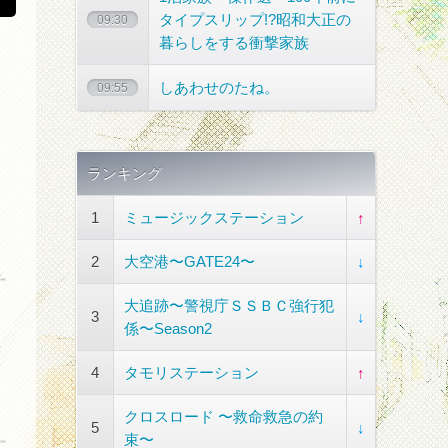
タイプスリップ!?昭和大正の
09:30
暮らしをする衝撃家族
しあわせのたね。
09:55
ランキング
1
ミュージックステーション
↑
2
大空港〜GATE24〜
↓
大追跡〜警視庁ＳＳＢＣ強行犯
3
↓
係〜Season2
4
タモリステーション
↑
クロスロード 〜救命救急の約
5
↓
束〜