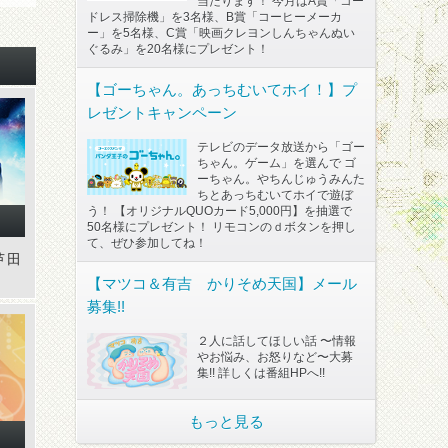
当たります！ 今月はA賞「コー
ドレス掃除機」を3名様、B賞「コーヒーメーカ
ー」を5名様、C賞「映画クレヨンしんちゃんぬい
ぐるみ」を20名様にプレゼント！
【ゴーちゃん。あっちむいてホイ！】プ
レゼントキャンペーン
テレビのデータ放送から「ゴー
ちゃん。ゲーム」を選んで ゴ
ーちゃん。やちんじゅうみんた
ちとあっちむいてホイで遊ぼ
う！ 【オリジナルQUOカード5,000円】を抽選で
50名様にプレゼント！ リモコンのｄボタンを押し
て、ぜひ参加してね！
芦田
【マツコ＆有吉 かりそめ天国】メール
募集!!
２人に話してほしい話 〜情報
やお悩み、お怒りなど〜大募
集!! 詳しくは番組HPへ!!
もっと見る