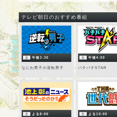
テレビ朝日のおすすめ番組
土
午後3:30
土
午後4:00
なにわ男子の逆転男子
バチバチSTAR
土
よる8:00
土
よる10:00