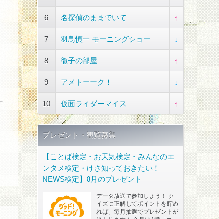
6
名探偵のままでいて
↑
7
羽鳥慎一 モーニングショー
↓
8
徹子の部屋
↑
9
アメトーーク！
↓
10
仮面ライダーマイス
↑
プレゼント・観覧募集
【ことば検定・お天気検定・みんなのエ
ンタメ検定・けさ知っておきたい！
NEWS検定】8月のプレゼント
データ放送で参加しよう！ ク
イズに正解してポイントを貯め
れば、毎月抽選でプレゼントが