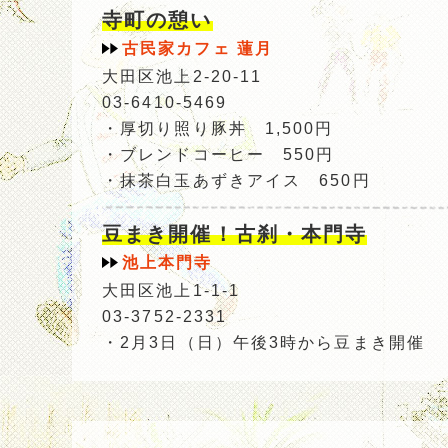
寺町の憩い
古民家カフェ 蓮月
大田区池上2-20-11
03-6410-5469
・厚切り照り豚丼 1,500円
・ブレンドコーヒー 550円
・抹茶白玉あずきアイス 650円
豆まき開催！古刹・本門寺
池上本門寺
大田区池上1-1-1
03-3752-2331
・2月3日（日）午後3時から豆まき開催