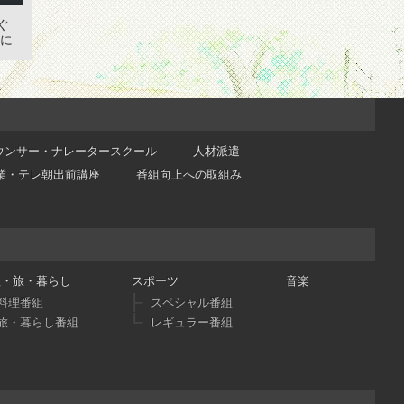
ぐ
ンに
ウンサー・ナレータースクール
人材派遣
業・テレ朝出前講座
番組向上への取組み
理・旅・暮らし
スポーツ
音楽
料理番組
スペシャル番組
旅・暮らし番組
レギュラー番組