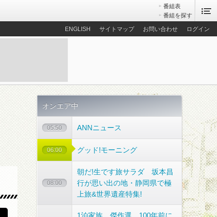
番組表
番組を探す
ENGLISH
サイトマップ
お問い合わせ
ログイン
オンエア中
ANNニュース
05:50
グッド!モーニング
06:00
朝だ!生です旅サラダ 坂本昌
散歩コース
行が思い出の地・静岡県で極
08:00
上旅&世界遺産特集!
1泊家族 傑作選 100年前に