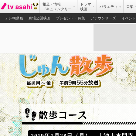
報道・情報
ドラマ
バラエティ
音楽
ドキュメンタリー
映画
テレ朝動画
劇場公開映画
プレゼント・募集
アナウンサーズ
イベント
2019年1月28日（月） 「池上本門寺