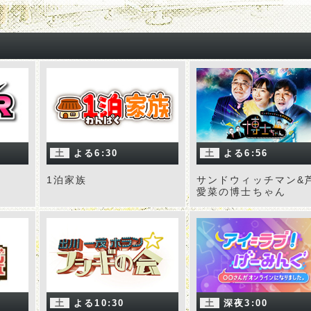
土
よる6:30
土
よる6:56
1泊家族
サンドウィッチマン&
愛菜の博士ちゃん
土
よる10:30
土
深夜3:00