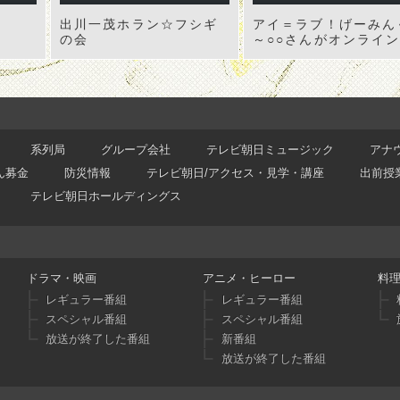
出川一茂ホラン☆フシギ
アイ＝ラブ！げーみん
の会
～○○さんがオンライ
なりました～
系列局
グループ会社
テレビ朝日ミュージック
アナ
ん募金
防災情報
テレビ朝日/アクセス・見学・講座
出前授
テレビ朝日ホールディングス
ドラマ・映画
アニメ・ヒーロー
料
レギュラー番組
レギュラー番組
スペシャル番組
スペシャル番組
放送が終了した番組
新番組
放送が終了した番組