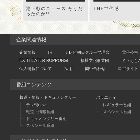
池上彰のニュース そうだ
THE世代感
ったのか!!
企業関連情報
企業情報
IR
テレビ朝日グループ理念
電子公告
EX THEATER ROPPONGI
福祉文化事業団
ドラえも
個人情報について
採用
問い合わせ
ロゴサイト
番組コンテンツ
報道・情報・ドキュメンタリー
バラエティ
テレ朝news
レギュラー番組
報道・情報番組
スペシャル番組
ドキュメンタリー番組
スペシャル番組