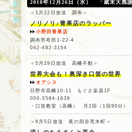
2018年12月26日（水） 「歳末大
＜1月22日放送 調布＞
ノリノリ♪青果店のラッパー
小野田青果店
調布市布田1-22-4
042-482-3154
＜5月29日放送 高幡不動＞
世界大会も！奥深き口笛の世界
オアシス
日野市高幡10-11 もぐさ楽器1F
050-3584-1639
・口笛教室（高幡） 月2回（1回90分） 5
＜9月5日放送 夜の四谷荒木町＞