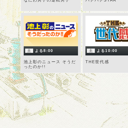
なにわ男子の逆転男子
バチバチSTAR
土
よる8:00
土
よる10:00
池上彰のニュース そうだ
THE世代感
ったのか!!