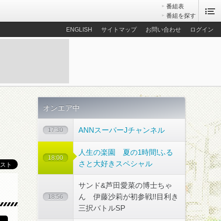
番組表
番組を探す
ENGLISH
サイトマップ
お問い合わせ
ログイン
オンエア中
ANNスーパーJチャンネル
17:30
人生の楽園 夏の1時間!ふる
18:00
さと大好きスペシャル
サンド&芦田愛菜の博士ちゃ
散歩コース
ん 伊藤沙莉が初参戦!!目利き
18:56
三択バトルSP