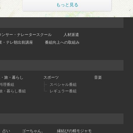
もっと見る
ウンサー・ナレータースクール
人材派遣
業・テレ朝出前講座
番組向上への取組み
理・旅・暮らし
スポーツ
音楽
料理番組
スペシャル番組
旅・暮らし番組
レギュラー番組
占い
ゴーちゃん。
縁結びの精モジャモ