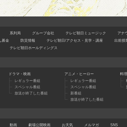
系列局
グループ会社
テレビ朝日ミュージック
アナ
ん募金
防災情報
テレビ朝日/アクセス・見学・講座
出前授
テレビ朝日ホールディングス
ドラマ・映画
アニメ・ヒーロー
料
レギュラー番組
レギュラー番組
スペシャル番組
スペシャル番組
放送が終了した番組
新番組
放送が終了した番組
動画
劇場公開映画
お天気
メルマガ
SNS