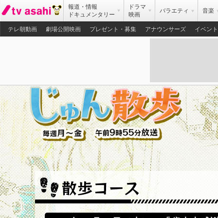
報道・情報
ドラマ
バラエティ
音楽
ドキュメンタリー
映画
テレ朝動画
劇場公開映画
プレゼント・募集
アナウンサーズ
イベント