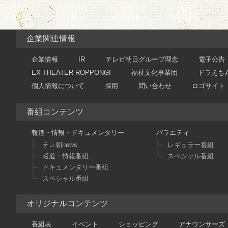
企業関連情報
企業情報
IR
テレビ朝日グループ理念
電子公告
EX THEATER ROPPONGI
福祉文化事業団
ドラえも
個人情報について
採用
問い合わせ
ロゴサイト
番組コンテンツ
報道・情報・ドキュメンタリー
バラエティ
テレ朝news
レギュラー番組
報道・情報番組
スペシャル番組
ドキュメンタリー番組
スペシャル番組
オリジナルコンテンツ
番組表
イベント
ショッピング
アナウンサーズ