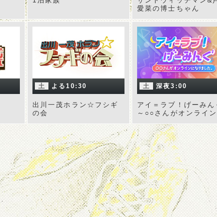
1泊家族
サンドウィッチマン&
愛菜の博士ちゃん
土
よる10:30
土
深夜3:00
出川一茂ホラン☆フシギ
アイ＝ラブ！げーみん
の会
～○○さんがオンライ
なりました～