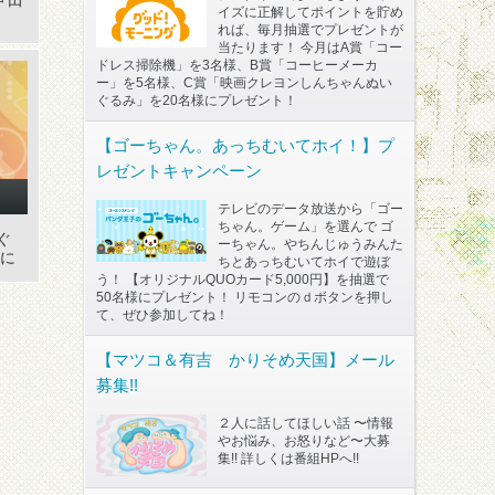
芦田
イズに正解してポイントを貯め
れば、毎月抽選でプレゼントが
当たります！ 今月はA賞「コー
ドレス掃除機」を3名様、B賞「コーヒーメーカ
ー」を5名様、C賞「映画クレヨンしんちゃんぬい
ぐるみ」を20名様にプレゼント！
【ゴーちゃん。あっちむいてホイ！】プ
レゼントキャンペーン
テレビのデータ放送から「ゴー
ちゃん。ゲーム」を選んで ゴ
ぐ
ーちゃん。やちんじゅうみんた
ンに
ちとあっちむいてホイで遊ぼ
う！ 【オリジナルQUOカード5,000円】を抽選で
50名様にプレゼント！ リモコンのｄボタンを押し
て、ぜひ参加してね！
【マツコ＆有吉 かりそめ天国】メール
募集!!
２人に話してほしい話 〜情報
やお悩み、お怒りなど〜大募
集!! 詳しくは番組HPへ!!