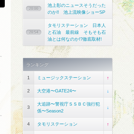
池上彰のニュースそうだった
20:00
のか!! 池上流映像ショーSP
タモリステーション 日本人
と石油 最前線 そもそも石
20:54
油とは何なのか!?徹底取材!
ランキング
1
ミュージックステーション
↑
2
大空港〜GATE24〜
↓
大追跡〜警視庁ＳＳＢＣ強行犯
3
↓
係〜Season2
4
タモリステーション
↑