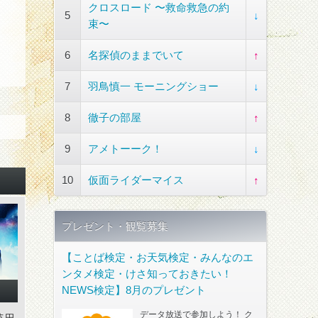
クロスロード 〜救命救急の約
5
↓
束〜
6
名探偵のままでいて
↑
7
羽鳥慎一 モーニングショー
↓
8
徹子の部屋
↑
9
アメトーーク！
↓
10
仮面ライダーマイス
↑
プレゼント・観覧募集
【ことば検定・お天気検定・みんなのエ
ンタメ検定・けさ知っておきたい！
NEWS検定】8月のプレゼント
データ放送で参加しよう！ ク