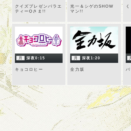
クイズプレゼンバラエ
光一＆シゲのSHOW
く
ティーQさま!!
マン!!
月
深夜0:15
月
深夜1:20
キョコロヒー
全力坂
バ