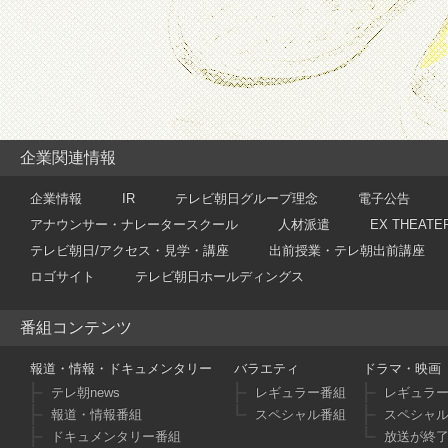
企業関連情報
企業情報
IR
テレビ朝日グループ理念
電子公告
アナウンサー・ナレータースクール
人材派遣
EX THEATE
テレビ朝日/アクセス・見学・講座
出前授業・テレ朝出前講座
ロゴサイト
テレビ朝日ホールディングス
番組コンテンツ
報道・情報・ドキュメンタリー
バラエティ
ドラマ・映画
テレ朝news
レギュラー番組
レギュラ
報道・情報番組
スペシャル番組
スペシャ
ドキュメンタリー番組
放送が終