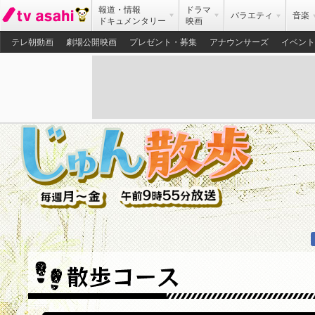
報道・情報
ドラマ
バラエティ
音楽
ドキュメンタリー
映画
テレ朝動画
劇場公開映画
プレゼント・募集
アナウンサーズ
イベント