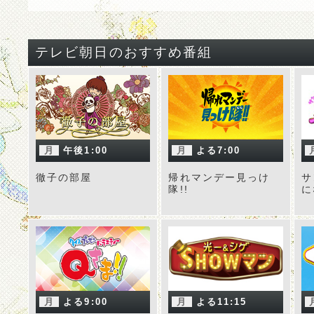
テレビ朝日のおすすめ番組
月
午後1:00
月
よる7:00
徹子の部屋
帰れマンデー見っけ
サ
隊!!
に
月
よる9:00
月
よる11:15