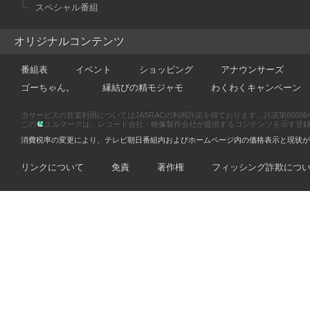
スペシャル番組
オリジナルコンテンツ
番組表
イベント
ショッピング
アナウンサーズ
ゴーちゃん。
縁結びの精モジャモ
わくわくキャンペーン
当サービスの音楽利用についてはJASRACの利用許諾を得ております。許諾第66886470
この
エルマークは、レコード会社・映像製作会社が提供するコンテンツを示す登録商標です
消費税率の変更により、テレビ朝日番組内およびホームページ内の価格表示と現状が
リンクについて
免責
著作権
フィッシング詐欺につ