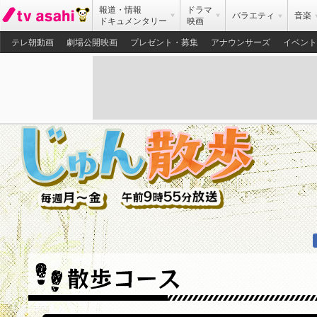
報道・情報
ドラマ
バラエティ
音楽
ドキュメンタリー
映画
テレ朝動画
劇場公開映画
プレゼント・募集
アナウンサーズ
イベント