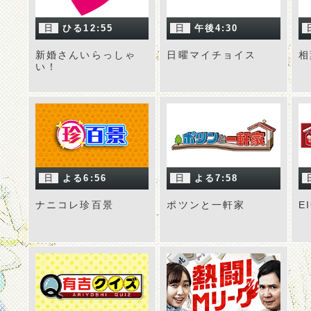
日
ひる12:55
日
午後4:30
新婚さんいらっしゃ
日曜マイチョイス
相
い！
日
よる6:56
日
よる7:58
ナニコレ珍百景
ポツンと一軒家
E