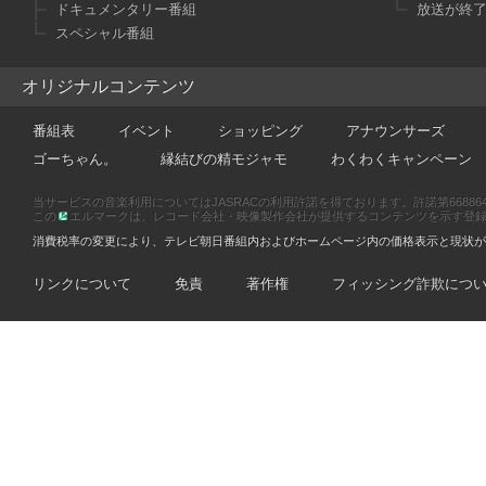
ドキュメンタリー番組
放送が終
スペシャル番組
オリジナルコンテンツ
番組表
イベント
ショッピング
アナウンサーズ
ゴーちゃん。
縁結びの精モジャモ
わくわくキャンペーン
当サービスの音楽利用についてはJASRACの利用許諾を得ております。許諾第66886470
この
エルマークは、レコード会社・映像製作会社が提供するコンテンツを示す登録商標です
消費税率の変更により、テレビ朝日番組内およびホームページ内の価格表示と現状が
リンクについて
免責
著作権
フィッシング詐欺につ