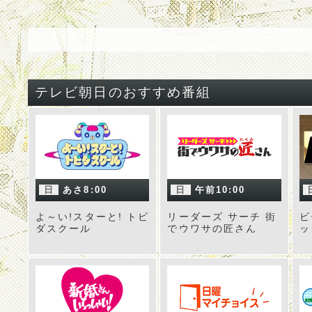
テレビ朝日のおすすめ番組
日
あさ8:00
日
午前10:00
よ～い!スターと! トビ
リーダーズ サーチ 街
ビ
ダスクール
でウワサの匠さん
ッ