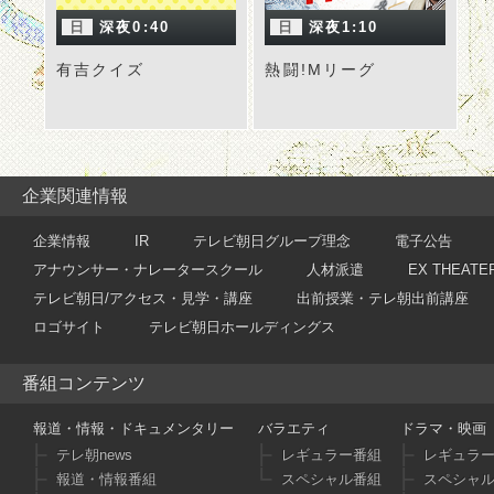
日
深夜0:40
日
深夜1:10
有吉クイズ
熱闘!Mリーグ
企業関連情報
企業情報
IR
テレビ朝日グループ理念
電子公告
アナウンサー・ナレータースクール
人材派遣
EX THEATE
テレビ朝日/アクセス・見学・講座
出前授業・テレ朝出前講座
ロゴサイト
テレビ朝日ホールディングス
番組コンテンツ
報道・情報・ドキュメンタリー
バラエティ
ドラマ・映画
テレ朝news
レギュラー番組
レギュラ
報道・情報番組
スペシャル番組
スペシャ