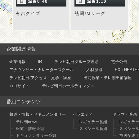
日
深夜0:40
日
深夜1:10
有吉クイズ
熱闘!Mリーグ
企業関連情報
企業情報
IR
テレビ朝日グループ理念
電子公告
アナウンサー・ナレータースクール
人材派遣
EX THEATE
テレビ朝日/アクセス・見学・講座
出前授業・テレ朝出前講座
ロゴサイト
テレビ朝日ホールディングス
番組コンテンツ
報道・情報・ドキュメンタリー
バラエティ
ドラマ・映画
テレ朝news
レギュラー番組
レギュラ
報道・情報番組
スペシャル番組
スペシャ
ドキュメンタリー番組
放送が終