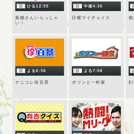
日
ひる12:55
日
午後4:30
新婚さんいらっしゃ
日曜マイチョイス
相
い！
日
よる6:56
日
よる7:58
ナニコレ珍百景
ポツンと一軒家
E