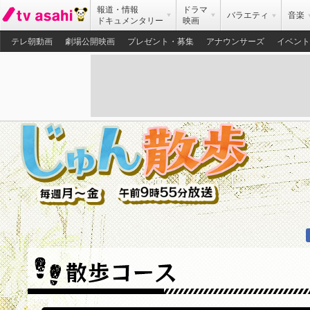
報道・情報
ドラマ
バラエティ
音楽
ドキュメンタリー
映画
テレ朝動画
劇場公開映画
プレゼント・募集
アナウンサーズ
イベント