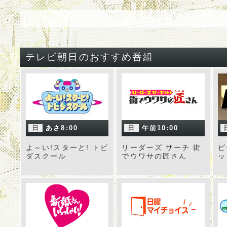
テレビ朝日のおすすめ番組
日
あさ8:00
日
午前10:00
よ～い!スターと! トビ
リーダーズ サーチ 街
ビ
ダスクール
でウワサの匠さん
ッ