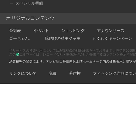
スペシャル番組
オリジナルコンテンツ
番組表
イベント
ショッピング
アナウンサーズ
ゴーちゃん。
縁結びの精モジャモ
わくわくキャンペーン
当サービスの音楽利用についてはJASRACの利用許諾を得ております。許諾第66886470
この
エルマークは、レコード会社・映像製作会社が提供するコンテンツを示す登録商標です
消費税率の変更により、テレビ朝日番組内およびホームページ内の価格表示と現状が
リンクについて
免責
著作権
フィッシング詐欺につ