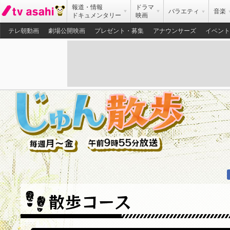
報道・情報
ドラマ
バラエティ
音楽
ドキュメンタリー
映画
テレ朝動画
劇場公開映画
プレゼント・募集
アナウンサーズ
イベント