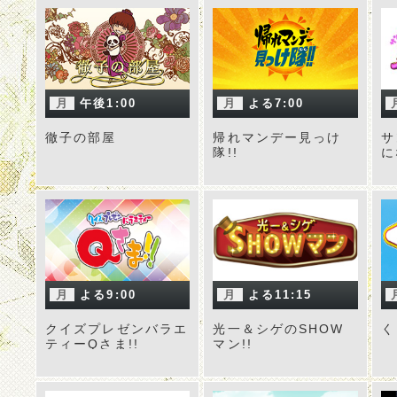
月
午後1:00
月
よる7:00
徹子の部屋
帰れマンデー見っけ
サ
隊!!
に
月
よる9:00
月
よる11:15
クイズプレゼンバラエ
光一＆シゲのSHOW
く
ティーQさま!!
マン!!