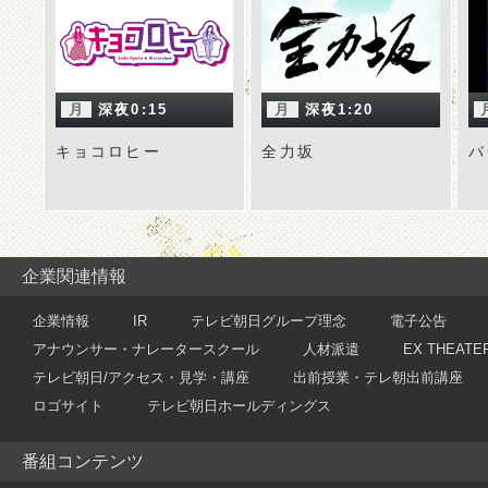
月
深夜0:15
月
深夜1:20
キョコロヒー
全力坂
バ
企業関連情報
企業情報
IR
テレビ朝日グループ理念
電子公告
アナウンサー・ナレータースクール
人材派遣
EX THEATE
テレビ朝日/アクセス・見学・講座
出前授業・テレ朝出前講座
ロゴサイト
テレビ朝日ホールディングス
番組コンテンツ