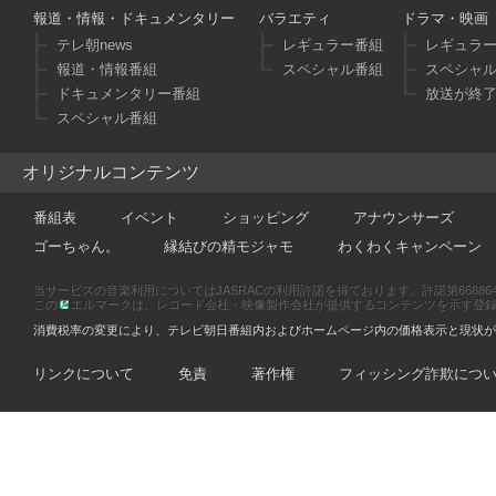
報道・情報・ドキュメンタリー
バラエティ
ドラマ・映画
テレ朝news
レギュラー番組
レギュラ
報道・情報番組
スペシャル番組
スペシャ
ドキュメンタリー番組
放送が終
スペシャル番組
オリジナルコンテンツ
番組表
イベント
ショッピング
アナウンサーズ
ゴーちゃん。
縁結びの精モジャモ
わくわくキャンペーン
当サービスの音楽利用についてはJASRACの利用許諾を得ております。許諾第66886470
この
エルマークは、レコード会社・映像製作会社が提供するコンテンツを示す登録商標です
消費税率の変更により、テレビ朝日番組内およびホームページ内の価格表示と現状が
リンクについて
免責
著作権
フィッシング詐欺につ