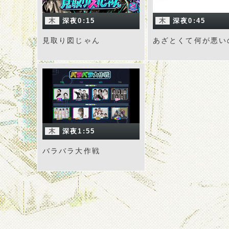
木
深夜0:15
木
深夜0:45
見取り図じゃん
あざとくて何が悪い
木
深夜1:55
バラバラ大作戦