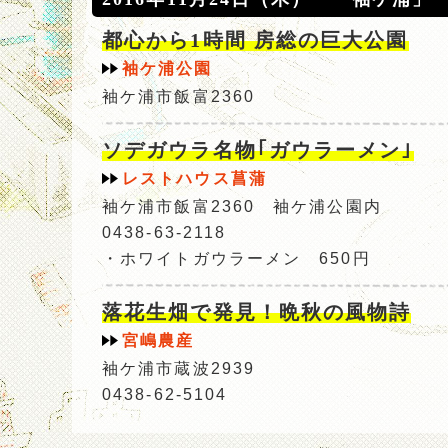
都心から1時間 房総の巨大公園
袖ケ浦公園
袖ケ浦市飯富2360
ソデガウラ名物｢ガウラーメン｣
レストハウス菖蒲
袖ケ浦市飯富2360 袖ケ浦公園内
0438-63-2118
・ホワイトガウラーメン 650円
落花生畑で発見！晩秋の風物詩
宮嶋農産
袖ケ浦市蔵波2939
0438-62-5104