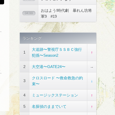
おはよう!時代劇 暴れん坊将
04:00
軍9 #19
ランキング
大追跡〜警視庁ＳＳＢＣ強行
1
↑
犯係〜Season2
2
大空港〜GATE24〜
→
クロスロード 〜救命救急の約
3
↓
束〜
4
ミュージックステーション
↑
5
名探偵のままでいて
↑