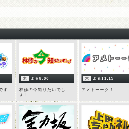
木
よる8:00
木
よる11:15
です
林修の今知りたいでし
アメトーーク！
ょ！