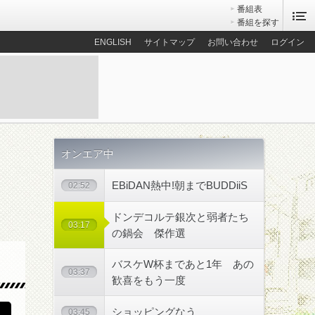
番組表
番組を探す
ENGLISH
サイトマップ
お問い合わせ
ログイン
オンエア中
EBiDAN熱中!朝までBUDDiiS
02:52
ドンデコルテ銀次と弱者たち
03:17
の鍋会 傑作選
散歩コース
バスケW杯まであと1年 あの
03:37
歓喜をもう一度
ショッピングなう
03:45