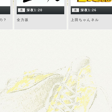
木
深夜1:20
木
深夜1:26
の？
全力坂
上田ちゃんネル