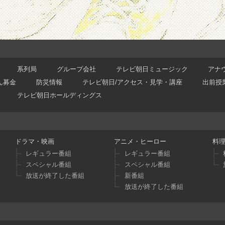
系列局
グループ会社
テレビ朝日ミュージック
アナ
ん募金
防災情報
テレビ朝日/アクセス・見学・講座
出前授
テレビ朝日ホールディングス
ドラマ・映画
アニメ・ヒーロー
料
レギュラー番組
レギュラー番組
スペシャル番組
スペシャル番組
放送が終了した番組
新番組
放送が終了した番組