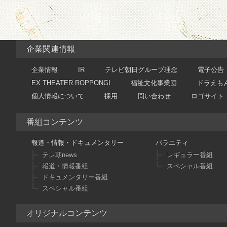
企業関連情報
企業情報
IR
テレビ朝日グループ理念
電子公告
EX THEATER ROPPONGI
福祉文化事業団
ドラえも
個人情報について
採用
問い合わせ
ロゴサイト
番組コンテンツ
報道・情報・ドキュメンタリー
バラエティ
テレ朝news
レギュラー番組
報道・情報番組
スペシャル番組
ドキュメンタリー番組
スペシャル番組
オリジナルコンテンツ