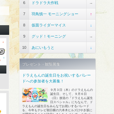
6
ドラドラ大作戦
→
7
羽鳥慎一 モーニングショー
↑
8
仮面ライダーマイス
↓
9
グッド！モーニング
→
10
あにいもうと
↓
プレゼント・観覧募集
ドラえもんの誕生日をお祝いするパレー
ドへの参加者を大募集！
９月３日（木）のドラえもんの
誕生日、そして、９月６日
（日）放送の『ドラえもん誕生
日スペシャル』にちなんで、ド
ラえもんの誕生日をみんなでお祝いするパレード
を、今年もテレビ朝日横の六本木ヒルズけやき坂に