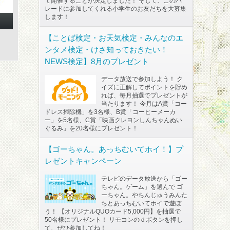
て開催することが決定しました！ そして、このパ
レードに参加してくれる小学生のお友だちを大募集
します！
【ことば検定・お天気検定・みんなのエ
ンタメ検定・けさ知っておきたい！
NEWS検定】8月のプレゼント
データ放送で参加しよう！ ク
イズに正解してポイントを貯め
れば、毎月抽選でプレゼントが
当たります！ 今月はA賞「コー
ドレス掃除機」を3名様、B賞「コーヒーメーカ
ー」を5名様、C賞「映画クレヨンしんちゃんぬい
ぐるみ」を20名様にプレゼント！
【ゴーちゃん。あっちむいてホイ！】プ
レゼントキャンペーン
テレビのデータ放送から「ゴー
ちゃん。ゲーム」を選んで ゴ
ーちゃん。やちんじゅうみんた
ちとあっちむいてホイで遊ぼ
う！ 【オリジナルQUOカード5,000円】を抽選で
50名様にプレゼント！ リモコンのｄボタンを押し
て、ぜひ参加してね！