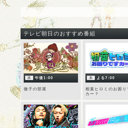
テレビ朝日のおすすめ番組
木
午後1:00
木
よる7:00
徹子の部屋
相葉ヒロミのお困り
カー？