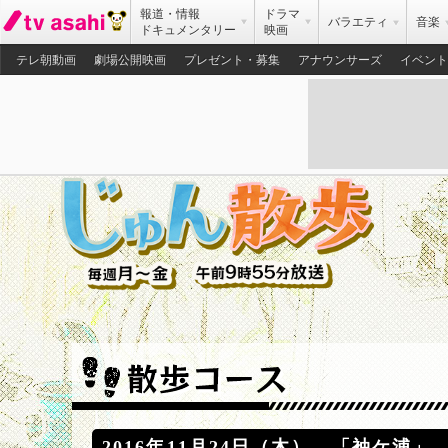
報道・情報
ドラマ
バラエティ
音楽
ドキュメンタリー
映画
テレ朝動画
劇場公開映画
プレゼント・募集
アナウンサーズ
イベント
2016年11月24日（木） 「袖ケ浦」