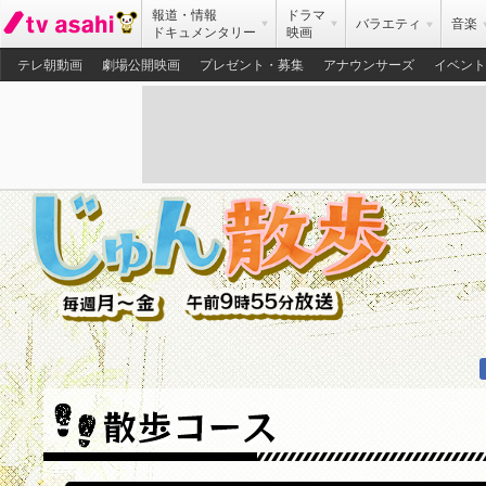
報道・情報
ドラマ
バラエティ
音楽
ドキュメンタリー
映画
テレ朝動画
劇場公開映画
プレゼント・募集
アナウンサーズ
イベント