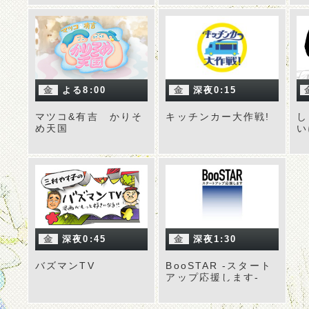
金
よる8:00
金
深夜0:15
マツコ&有吉 かりそ
キッチンカー大作戦!
し
め天国
い
金
深夜0:45
金
深夜1:30
バズマンTV
BooSTAR -スタート
アップ応援します-