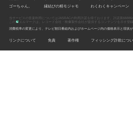
ゴーちゃん。
縁結びの精モジャモ
わくわくキャンペーン
当サービスの音楽利用についてはJASRACの利用許諾を得ております。許諾第66886470
この
エルマークは、レコード会社・映像製作会社が提供するコンテンツを示す登録商標です
消費税率の変更により、テレビ朝日番組内およびホームページ内の価格表示と現状が
リンクについて
免責
著作権
フィッシング詐欺につ