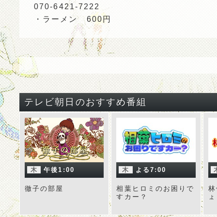
070-6421-7222
・ラーメン 600円
テレビ朝日のおすすめ番組
木
午後1:00
木
よる7:00
徹子の部屋
相葉ヒロミのお困りで
林
すカー？
ょ