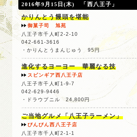
2016年9月15日(木) 「西八王子」
かりんとう饅頭を堪能
御菓子司 旭苑
八王子市千人町2-2-10
042-661-3616
・かりんとうまんじゅう 95円
進化するヨーヨー 華麗なる技
スピンギア西八王子店
八王子市千人町1-9-7
042-629-9446
・ドラウプニル 24,800円
ご当地グルメ「八王子ラーメン」
びんびん西八王子店
八王子市千人町2-1-1