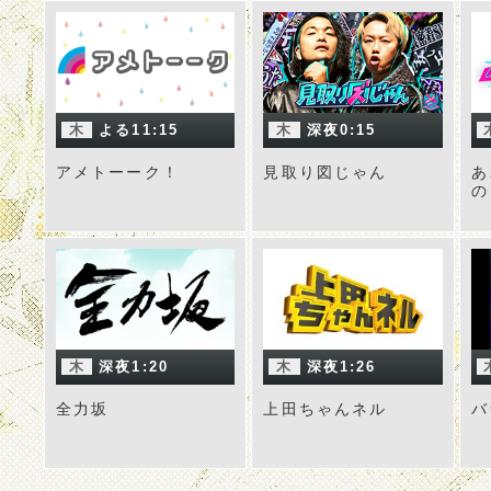
木
よる11:15
木
深夜0:15
アメトーーク！
見取り図じゃん
あ
の
木
深夜1:20
木
深夜1:26
全力坂
上田ちゃんネル
バ