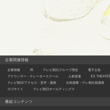
企業関連情報
企業情報
IR
テレビ朝日グループ理念
電子公告
アナウンサー・ナレータースクール
人材派遣
EX THEATE
テレビ朝日/アクセス・見学・講座
出前授業・テレ朝出前講座
ロゴサイト
テレビ朝日ホールディングス
番組コンテンツ