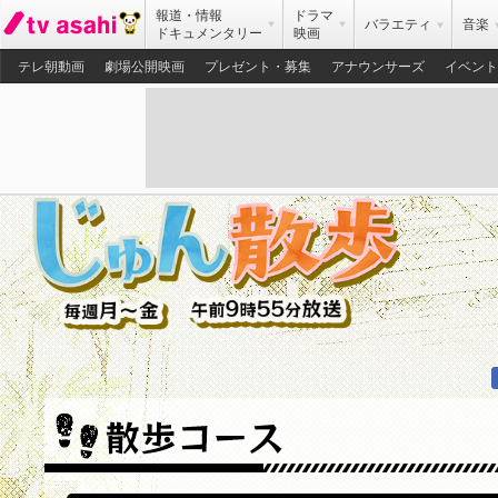
報道・情報
ドラマ
バラエティ
音楽
ドキュメンタリー
映画
テレ朝動画
劇場公開映画
プレゼント・募集
アナウンサーズ
イベント