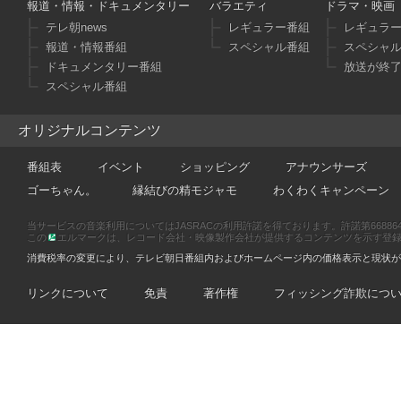
報道・情報・ドキュメンタリー
バラエティ
ドラマ・映画
テレ朝news
レギュラー番組
レギュラ
報道・情報番組
スペシャル番組
スペシャ
ドキュメンタリー番組
放送が終
スペシャル番組
オリジナルコンテンツ
番組表
イベント
ショッピング
アナウンサーズ
ゴーちゃん。
縁結びの精モジャモ
わくわくキャンペーン
当サービスの音楽利用についてはJASRACの利用許諾を得ております。許諾第66886470
この
エルマークは、レコード会社・映像製作会社が提供するコンテンツを示す登録商標です
消費税率の変更により、テレビ朝日番組内およびホームページ内の価格表示と現状が
リンクについて
免責
著作権
フィッシング詐欺につ