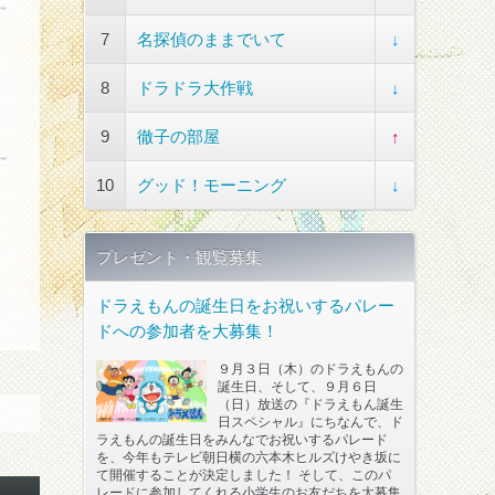
7
名探偵のままでいて
↓
8
ドラドラ大作戦
↓
9
徹子の部屋
↑
10
グッド！モーニング
↓
プレゼント・観覧募集
ドラえもんの誕生日をお祝いするパレー
ドへの参加者を大募集！
９月３日（木）のドラえもんの
誕生日、そして、９月６日
（日）放送の『ドラえもん誕生
日スペシャル』にちなんで、ド
ラえもんの誕生日をみんなでお祝いするパレード
を、今年もテレビ朝日横の六本木ヒルズけやき坂に
て開催することが決定しました！ そして、このパ
レードに参加してくれる小学生のお友だちを大募集