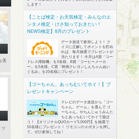
します！
【ことば検定・お天気検定・みんなのエ
ンタメ検定・けさ知っておきたい！
NEWS検定】8月のプレゼント
データ放送で参加しよう！ ク
イズに正解してポイントを貯め
れば、毎月抽選でプレゼントが
当たります！ 今月はA賞「コー
め天
ドレス掃除機」を3名様、B賞「コーヒーメーカ
ー」を5名様、C賞「映画クレヨンしんちゃんぬい
ぐるみ」を20名様にプレゼント！
【ゴーちゃん。あっちむいてホイ！】プ
レゼントキャンペーン
テレビのデータ放送から「ゴー
ちゃん。ゲーム」を選んで ゴ
ーちゃん。やちんじゅうみんた
ちとあっちむいてホイで遊ぼ
う！ 【オリジナルQUOカード5,000円】を抽選で
50名様にプレゼント！ リモコンのｄボタンを押し
アッ
て、ぜひ参加してね！