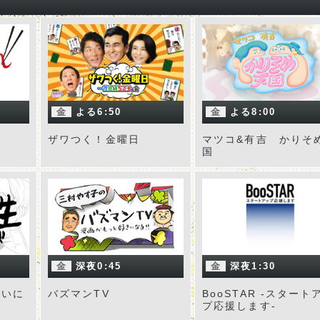
金
よる6:50
金
よる8:00
ザワつく！金曜日
マツコ&有吉 かりそ
国
金
深夜0:45
金
深夜1:30
たいに
バズマンTV
BooSTAR -スタート
プ応援します-