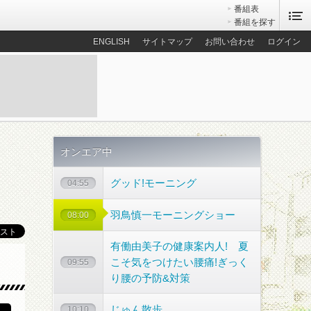
番組表
番組を探す
ENGLISH
サイトマップ
お問い合わせ
ログイン
オンエア中
グッド!モーニング
04:55
羽鳥慎一モーニングショー
08:00
有働由美子の健康案内人! 夏
こそ気をつけたい腰痛!ぎっく
散歩コース
09:55
り腰の予防&対策
じゅん散歩
10:10