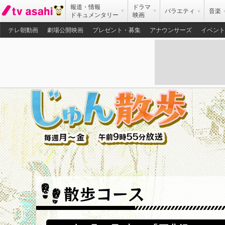
報道・情報
ドラマ
バラエティ
音楽
ドキュメンタリー
映画
テレ朝動画
劇場公開映画
プレゼント・募集
アナウンサーズ
イベント