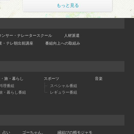
もっと見る
ウンサー・ナレータースクール
人材派遣
業・テレ朝出前講座
番組向上への取組み
理・旅・暮らし
スポーツ
音楽
料理番組
スペシャル番組
旅・暮らし番組
レギュラー番組
占い
ゴーちゃん。
縁結びの精モジャモ