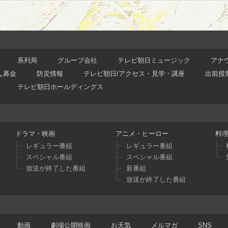
系列局
グループ会社
テレビ朝日ミュージック
アナ
ん募金
防災情報
テレビ朝日/アクセス・見学・講座
出前授
テレビ朝日ホールディングス
ドラマ・映画
アニメ・ヒーロー
料
レギュラー番組
レギュラー番組
スペシャル番組
スペシャル番組
放送が終了した番組
新番組
放送が終了した番組
動画
劇場公開映画
お天気
メルマガ
SNS