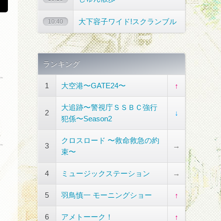
大下容子ワイド!スクランブル
10:40
ランキング
1
大空港〜GATE24〜
↑
大追跡〜警視庁ＳＳＢＣ強行
2
↓
犯係〜Season2
クロスロード 〜救命救急の約
3
→
束〜
4
ミュージックステーション
→
5
羽鳥慎一 モーニングショー
↑
6
アメトーーク！
↑