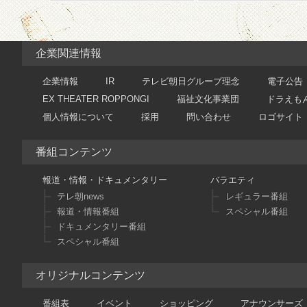
企業関連情報
企業情報
IR
テレビ朝日グループ理念
電子公告
EX THEATER ROPPONGI
福祉文化事業団
ドラえも
個人情報について
採用
問い合わせ
ロゴサイト
番組コンテンツ
報道・情報・ドキュメンタリー
バラエティ
テレ朝news
レギュラー番組
報道・情報番組
スペシャル番組
ドキュメンタリー番組
スペシャル番組
オリジナルコンテンツ
番組表
イベント
ショッピング
アナウンサーズ