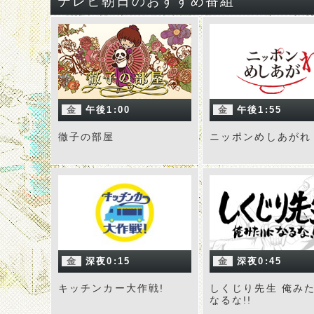
テレビ朝日のおすすめ番組
金
午後1:00
金
午後1:55
徹子の部屋
ニッポンめしあがれ
金
深夜0:15
金
深夜0:45
キッチンカー大作戦!
しくじり先生 俺み
なるな!!