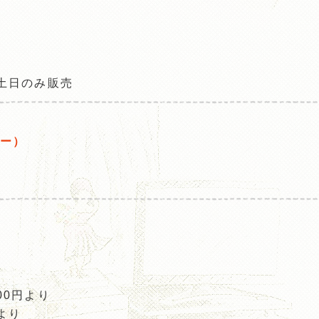
※土日のみ販売
ー）
00円より
より