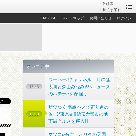
番組表
番組を探す
ENGLISH
サイトマップ
お問い合わせ
ログイン
オンエア中
スーパーJチャンネル 井澤健
太朗と森山みなみが<ニュース
16:48
のハテナ>を深掘り
ザワつく!路線バスで寄り道の
旅 【“東京&横浜"2大都市の地
18:50
散歩コース
下街グルメを巡る!】
マツコ&有吉 かりそめ天国