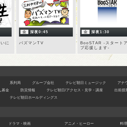
金
深夜0:45
金
深夜1:30
たいに
バズマンTV
BooSTAR -スタート
プ応援します-
系列局
グループ会社
テレビ朝日ミュージック
アナ
ん募金
防災情報
テレビ朝日/アクセス・見学・講座
出前授
テレビ朝日ホールディングス
ドラマ・映画
アニメ・ヒーロー
料