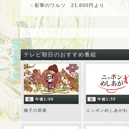
・彩華のワルツ 21,600円より
テレビ朝日のおすすめ番組
金
午後1:00
金
午後1:55
徹子の部屋
ニッポンめしあがれ