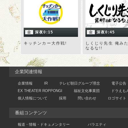
金
深夜0:15
金
深夜0:45
キッチンカー大作戦!
しくじり先生 俺み
なるな!!
企業関連情報
企業情報
IR
テレビ朝日グループ理念
電子公告
EX THEATER ROPPONGI
福祉文化事業団
ドラえも
個人情報について
採用
問い合わせ
ロゴサイト
番組コンテンツ
報道・情報・ドキュメンタリー
バラエティ