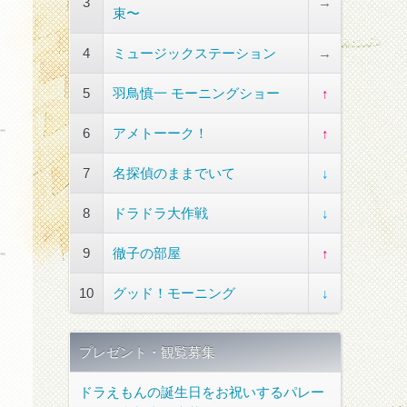
3
→
束〜
4
ミュージックステーション
→
5
羽鳥慎一 モーニングショー
↑
6
アメトーーク！
↑
7
名探偵のままでいて
↓
8
ドラドラ大作戦
↓
9
徹子の部屋
↑
10
グッド！モーニング
↓
プレゼント・観覧募集
ドラえもんの誕生日をお祝いするパレー