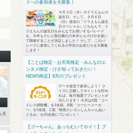
ドへの参加者を大募集！
９月３日（木）のドラえもんの
誕生日、そして、９月６日
（日）放送の『ドラえもん誕生
日スペシャル』にちなんで、ド
ラえもんの誕生日をみんなでお祝いするパレード
を、今年もテレビ朝日横の六本木ヒルズけやき坂に
て開催することが決定しました！ そして、このパ
レードに参加してくれる小学生のお友だちを大募集
します！
【ことば検定・お天気検定・みんなのエ
ンタメ検定・けさ知っておきたい！
NEWS検定】8月のプレゼント
データ放送で参加しよう！ ク
イズに正解してポイントを貯め
れば、毎月抽選でプレゼントが
当たります！ 今月はA賞「コー
ドレス掃除機」を3名様、B賞「コーヒーメーカ
ー」を5名様、C賞「映画クレヨンしんちゃんぬい
め天
ぐるみ」を20名様にプレゼント！
【ゴーちゃん。あっちむいてホイ！】プ