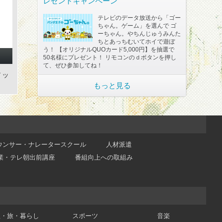
レゼントキャンペーン
テレビのデータ放送から「ゴー
ちゃん。ゲーム」を選んで ゴ
ーちゃん。やちんじゅうみんた
ちとあっちむいてホイで遊ぼ
う！ 【オリジナルQUOカード5,000円】を抽選で
50名様にプレゼント！ リモコンのｄボタンを押し
て、ぜひ参加してね！
アッ
もっと見る
ウンサー・ナレータースクール
人材派遣
業・テレ朝出前講座
番組向上への取組み
理・旅・暮らし
スポーツ
音楽