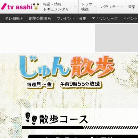
報道・情報
ドラマ
バラエティ
音楽
ドキュメンタリー
映画
テレ朝動画
劇場公開映画
プレゼント・募集
アナウンサーズ
イベント