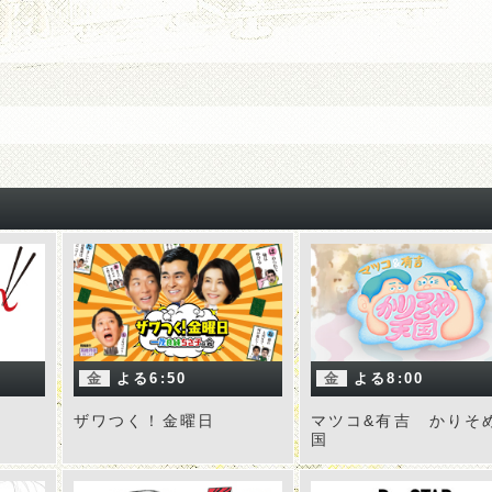
金
よる6:50
金
よる8:00
ザワつく！金曜日
マツコ&有吉 かりそ
国