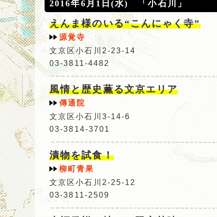
2016年6月1日(水) 「小石川」
えんま様のいる“こんにゃく寺”
源覚寺
文京区小石川2-23-14
03-3811-4482
風情と歴史薫る文京エリア
傳通院
文京区小石川3-14-6
03-3814-3701
漬物を試食！
柳町青果
文京区小石川2-25-12
03-3811-2509