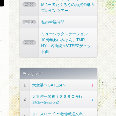
M-1王者たくろうの滋賀の魅力
20:00
プレゼンツアー
私の幸福時間
20:54
ミュージックステーション
10周年あいみょん、TMR、
21:00
HY…名曲続々!ATEEZがヒッ
ト曲
ランキング
1
大空港〜GATE24〜
↑
大追跡〜警視庁ＳＳＢＣ強行
2
↓
犯係〜Season2
クロスロード 〜救命救急の約