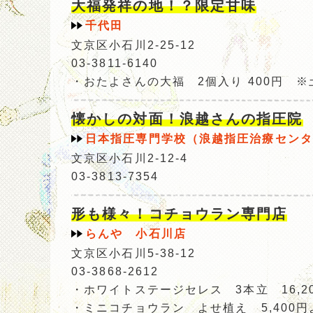
大福発祥の地！？限定甘味
千代田
文京区小石川2-25-12
03-3811-6140
・おたよさんの大福 2個入り 400円 
懐かしの対面！浪越さんの指圧院
日本指圧専門学校（浪越指圧治療センタ
文京区小石川2-12-4
03-3813-7354
形も様々！コチョウラン専門店
らんや 小石川店
文京区小石川5-38-12
03-3868-2612
・ホワイトステージセレス 3本立 16,2
・ミニコチョウラン よせ植え 5,400円