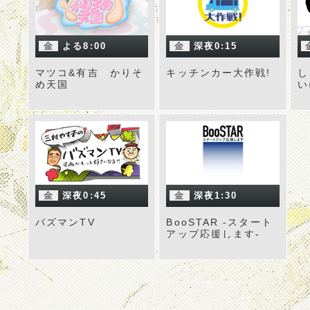
金
よる8:00
金
深夜0:15
マツコ&有吉 かりそ
キッチンカー大作戦!
し
め天国
い
金
深夜0:45
金
深夜1:30
バズマンTV
BooSTAR -スタート
アップ応援します-