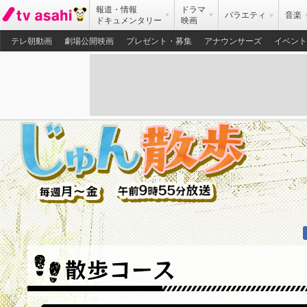
報道・情報
ドラマ
バラエティ
音楽
ドキュメンタリー
映画
テレ朝動画
劇場公開映画
プレゼント・募集
アナウンサーズ
イベント