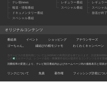
テレ朝news
レギュラー番組
レギュラ
報道・情報番組
スペシャル番組
スペシャ
ドキュメンタリー番組
放送が終
スペシャル番組
オリジナルコンテンツ
番組表
イベント
ショッピング
アナウンサーズ
ゴーちゃん。
縁結びの精モジャモ
わくわくキャンペーン
当サービスの音楽利用についてはJASRACの利用許諾を得ております。許諾第66886470
この
エルマークは、レコード会社・映像製作会社が提供するコンテンツを示す登録商標です
消費税率の変更により、テレビ朝日番組内およびホームページ内の価格表示と現状が
リンクについて
免責
著作権
フィッシング詐欺につ