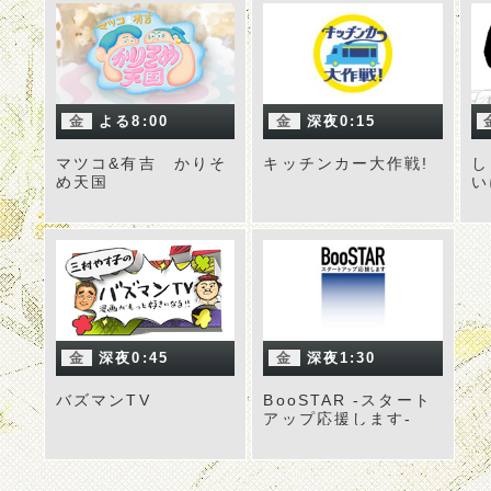
金
よる8:00
金
深夜0:15
マツコ&有吉 かりそ
キッチンカー大作戦!
し
め天国
い
金
深夜0:45
金
深夜1:30
バズマンTV
BooSTAR -スタート
アップ応援します-