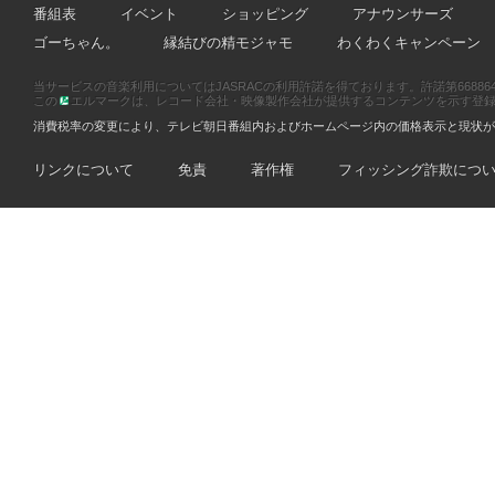
番組表
イベント
ショッピング
アナウンサーズ
ゴーちゃん。
縁結びの精モジャモ
わくわくキャンペーン
当サービスの音楽利用についてはJASRACの利用許諾を得ております。許諾第66886470
この
エルマークは、レコード会社・映像製作会社が提供するコンテンツを示す登録商標です
消費税率の変更により、テレビ朝日番組内およびホームページ内の価格表示と現状が
リンクについて
免責
著作権
フィッシング詐欺につ