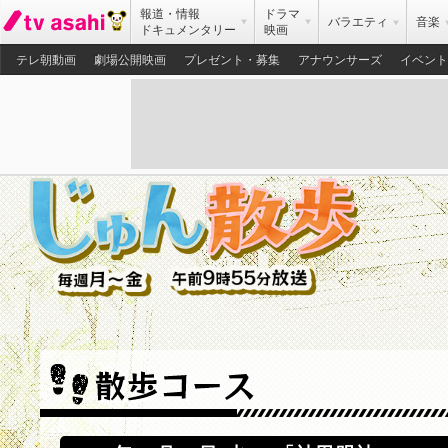
報道・情報
ドラマ
バラエティ
音楽
ドキュメンタリー
映画
テレ朝動画
劇場公開映画
プレゼント・募集
アナウンサーズ
イベント