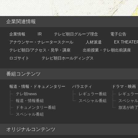
企業関連情報
企業情報
IR
テレビ朝日グループ理念
電子公告
アナウンサー・ナレータースクール
人材派遣
EX THEATE
テレビ朝日/アクセス・見学・講座
出前授業・テレ朝出前講座
ロゴサイト
テレビ朝日ホールディングス
番組コンテンツ
報道・情報・ドキュメンタリー
バラエティ
ドラマ・映画
テレ朝news
レギュラー番組
レギュラ
報道・情報番組
スペシャル番組
スペシャ
ドキュメンタリー番組
放送が終
スペシャル番組
オリジナルコンテンツ