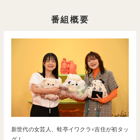
番組概要
新世代の女芸人、蛙亭イワクラ×吉住が初タッ
グ！