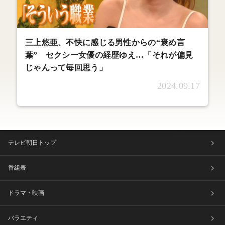
三上悠亜、不快に感じる男性からの“褒め言
葉” セクシー女優の経歴ゆえ…「それが偏見
じゃんって毎回思う」
2024.09.17
テレビ朝日トップ
番組表
ドラマ・映画
バラエティ