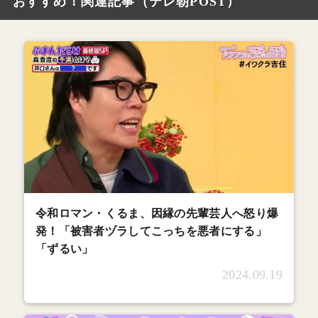
おすすめ！関連記事（テレ朝POST）
令和ロマン・くるま、因縁の先輩芸人へ怒り爆
発！「被害者ヅラしてこっちを悪者にする」
「ずるい」
2024.09.19