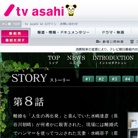
tv asahi id 繝ｭ
縺雁撫
繝�Ξ譛
逡
繧ｰ
縺�粋
� TOP
ｪ
逡
蝣ｱ驕薙�諠��ｱ繝ｻ繝峨
繝峨Λ繝槭�譏
繝
繧上○
邨
ｪ
く繝･繝｡繝ｳ繧ｿ繝ｪ繝ｼ
ぅ
�逕ｻ
蜉��ｴ蜈ｬ髢
繝励
�｡
邨
区丐逕ｻ
隕ｳ
ｨ
�
ｒ
謗
｢縺
�
離婚を「人生の再出発」と喜んでいた水嶋達彦（長
谷川朝晴）が何者かに殺害された。現場には離婚式
でハンマーを使ってつぶされた元妻・水嶋容子（星