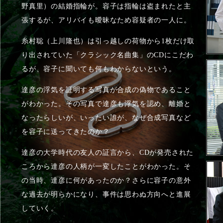
野真里）の結婚指輪が。容子は指輪は盗まれたと主
張するが、アリバイも曖昧なため容疑者の一人に。
糸村聡（上川隆也）は引っ越しの荷物から1枚だけ取
り出されていた「クラシック名曲集」のCDにこだわ
るが、容子に聞いても何もわからないという。
達彦の浮気を証明する写真が合成の偽物であること
がわかった。その写真で達彦も浮気を認め、離婚と
なったらしいが、いったい誰が、なぜ合成写真など
を容子に送ってきたのか？
達彦の大学時代の友人の証言から、CDが発売された
ころから達彦の人柄が一変したことがわかった。そ
の当時、達彦に何があったのか？さらに容子の意外
な過去が明らかになり、事件は思わぬ方向へと進展
していく。